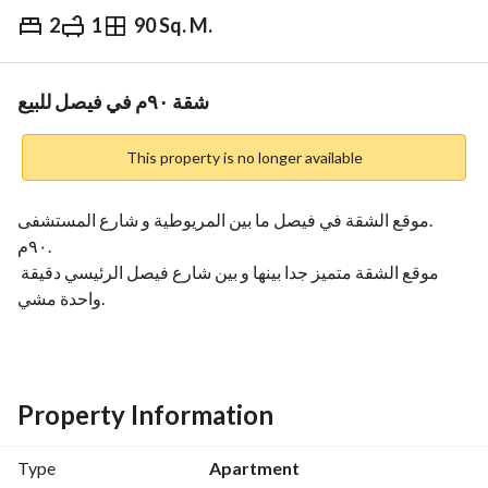
2
1
90 Sq. M.
EGP
760,000
Overview
Trends & Indices
Mortgage
N
شقة ٩٠م في فيصل للبيع
This property is no longer available
موقع الشقة في فيصل ما بين المريوطية و شارع المستشفى. 
٩٠م. 
موقع الشقة متميز جدا بينها و بين شارع فيصل الرئيسي دقيقة 
واحدة مشي. 
الشقة دور سابع بدون أسانسير. 
انا المالك المباشر. 
طريقة الدفع كاش فقط
للتفاصيل رقم التواصل :
#
View Contact Detail
Property Information
#(
#(
View Contact Detail
View Contact Detail
#(
)))
View Contact Detail
View Contact Detail
Type
Apartment