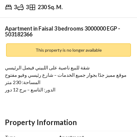
3
3
230 Sq. M.
EGP
3,000,000
Overview
Trends & Indices
Mortgage
N
Apartment in Faisal 3 bedrooms 3000000 EGP -
503182366
This property is no longer available
شقة للبيع ناصية على اللبيني فيصل الرئيسي
موقع مميز جدًا بجوار جميع الخدمات – شارع رئيسي وفيو مفتوح
المساحة: 230 متر
الدور: التاسع – برج 12 دور
البرج: 3 أسانسير
التشطيب: ألترا سوبر لوكس – أول سكن
كاملة المرافق والعدادات
التقسيم:
Property Information
3 غرف
3 حمامات