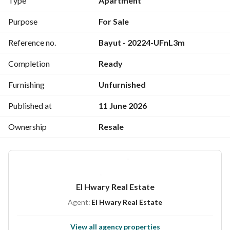
Type
Apartment
مطبخ
ريسبشن كبير
Purpose
For Sale
بلكونة على الشارع – فيو مفتوح
Reference no.
Bayut - 20224-UFnL3m
برج فخم وواجهة مميزة على الرئيسي
للاستفسار والمعاينة: 
View Contact Detail
Completion
Ready
Furnishing
Unfurnished
Published at
11 June 2026
Ownership
Resale
El Hwary Real Estate
Agent:
El Hwary Real Estate
View all agency properties