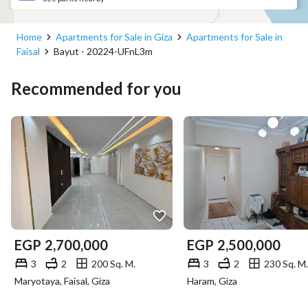
Home
Apartments for Sale in Giza
Apartments for Sale in
Faisal
Bayut - 20224-UFnL3m
Recommended for you
EGP
2,700,000
EGP
2,500,000
3
2
200 Sq. M.
3
2
230 Sq. M.
Maryotaya, Faisal, Giza
Haram, Giza