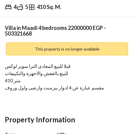
4
5
410 Sq. M.
EGP
22,000,000
Overview
Trends & Indices
Mortgage
N
Villa in Maadi 4 bedrooms 22000000 EGP -
503321668
This property is no longer available
ڤيلا للبيع المعادى الترا سوبر لوكس
للبيع بالعفش والاجهزة والتكييفات
410 متر
مقسم عبارة عن 4 ادوار بيزمنت وارضى واول وروف
4 غرف نوم و 5 حمام
باكية جراچ كبيرة يتسع لعربيتين
جاردن كبيرة مساحة اكتر من ١٥٠ متر
تشطيب فندقى
Property Information
للبيع بالعفش والاجهزة وكلهم على اعلى مستوى