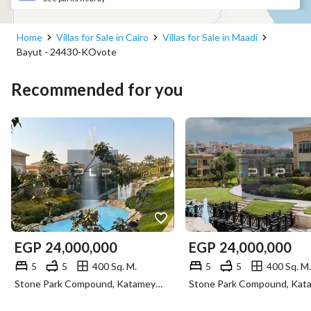
Home
Villas for Sale in Cairo
Villas for Sale in Maadi
Bayut - 24430-KOvote
Recommended for you
EGP
24,000,000
EGP
24,000,000
5
5
400 Sq. M.
5
5
400 Sq. M.
Stone Park Compound, Katameya, Cairo