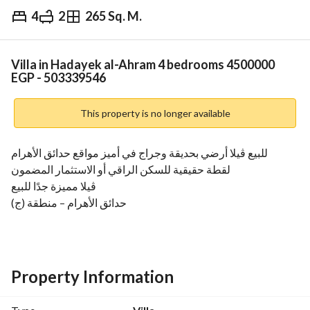
4
2
265 Sq. M.
EGP
4,500,000
Overview
Trends & Indices
Mortgage
N
Villa in Hadayek al-Ahram 4 bedrooms 4500000
EGP - 503339546
This property is no longer available
للبيع ڤيلا أرضي بحديقة وجراج في أميز مواقع حدائق الأهرام
لقطة حقيقية للسكن الراقي أو الاستثمار المضمون
ڤيلا مميزة جدًا للبيع
حدائق الأهرام – منطقة (ج)
خطوات للبوابة الأولى – البوابة الثانية الجديدة – وشارع جاردينيا
المواصفات:
المساحة: 265 متر
دور أرضي واجهة أمامية
Property Information
حديقة كبيرة حرف L مرتفعة عن مستوى الشارع
جراج خاص أسفل الفيلا