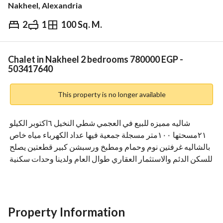
Nakheel, Alexandria
2
1
100 Sq. M.
EGP
780,000
Overview
Trends & Indices
Mortgage
N
Chalet in Nakheel 2 bedrooms 780000 EGP -
503417640
This property is no longer available
شاليه مميزه للبيع في العجمي شطي النخيل ٦اكتوبر الكيلو 
٢١مسحتها ١٠٠متر مسجلة جمعية فيها عداد الكهرباء مياه خاص 
بالشاليه غرفتين نوم وحمام ومطبخ ورسبشن كبير قطعتين يصلح 
للسكن الدئم والاستثمار العقاري طوال العام ولدينا وحدات سكنية 
قسط وكاش تبدأ من ٥٥٠الف كاش قابل للتفاوض للاستعلام 
وتس اوفون طوال اليوم
View Contact Detail
Property Information