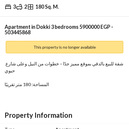
3
2
180 Sq. M.
EGP
5,900,000
Overview
Trends & Indices
Mortgage
N
Apartment in Dokki 3 bedrooms 5900000 EGP -
503445868
This property is no longer available
شقة للبيع بالدقي بموقع مميز جدًا – خطوات من النيل وعلى شارع 
حيوي
المساحة: 180 متر تقريبًا
الدور: الخامس – يوجد أسانسير
التقسيم:
Property Information
3 غرف نوم
2 حمام