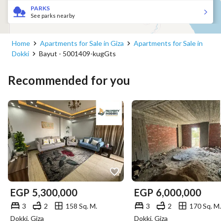
PARKS
See parks nearby
Home
Apartments for Sale in Giza
Apartments for Sale in
Dokki
Bayut - 5001409-kugGts
Recommended for you
EGP
5,300,000
EGP
6,000,000
3
2
158 Sq. M.
3
2
170 Sq. M.
Dokki, Giza
Dokki, Giza