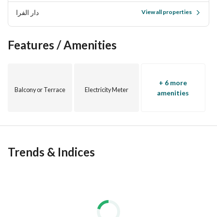
دار الفرا
View all properties
Features / Amenities
+ 6 more
Balcony or Terrace
Electricity Meter
amenities
Trends & Indices