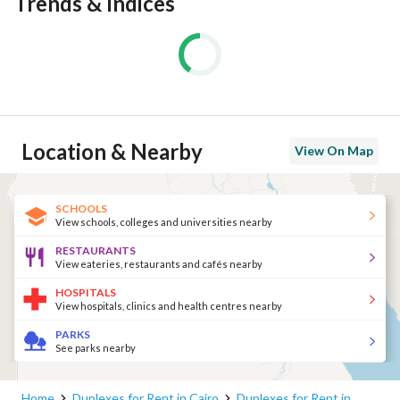
Trends & Indices
Location & Nearby
View On Map
SCHOOLS
View schools, colleges and universities nearby
RESTAURANTS
View eateries, restaurants and cafés nearby
HOSPITALS
View hospitals, clinics and health centres nearby
PARKS
See parks nearby
Home
Duplexes for Rent in Cairo
Duplexes for Rent in