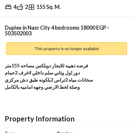
4
2
155 Sq. M.
EGP
18,000
Monthly
ds & Indices
Nearby
Duplex in Nasr City 4 bedrooms 18000 EGP -
503502003
This property is no longer available
فرصه ذهبيه للايجار دوبلكس مساحه 155متر
دور اول وتاني سلم داخلي 4غرف 2حمام
سخانات مياه 2تراس 2بلكونه طبق دش مركزي 
وصلة لخط الارضي وجهه اماميه بالكامل
تشطيب لوكس في المنطقه العاشره بالقرب من كارفور مدينه 
نصر متفرع من مهدى عرفه 
وجهه شارع 20متر كهرباء مياه غاز اسانسير 
عماره حديثه مدخل راقي بوابه الكترونيه
Property Information
وانتركم وحارس وكاميرات مراقبه جميع الخدمات والمرافق مربع 
حيوي وراقي