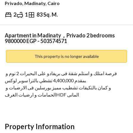
Privado, Madinaty, Cairo
2
1
83 Sq. M.
EGP
9,800,000
Overview
Trends & Indices
Mortgage
N
Apartment in Madinaty，Privado 2 bedrooms
9800000 EGP - 503574571
This property is no longer available
فرصة امتلك و استلم شقة فى بريفادو على البحيرات 2 نوم و 
بمقدم 4,400,000 تشطي بالترا سوبر لوكس
و كمان بالتكيفات تشطيب مميز بورسلين فى الارضبات و 
الحمامات و ارضيات الغرفHDF المانى
واجهات الشقة بالكامل على الفيو البحيرات و كمان باركينج خاص 
اسفل العمارة
الشقة تتكون من
2 نوم
Property Information
مطبخ