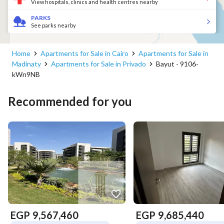
View hospitals, clinics and health centres nearby
PARKS
See parks nearby
Home
Apartments for Sale in Cairo
Apartments for Sale in
Madinaty
Apartments for Sale in Privado
Bayut - 9106-
kWn9NB
Recommended for you
EGP
9,567,460
EGP
9,685,440