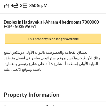
4
3
360 Sq. M.
EGP
7,000,000
Overview
Trends & Indices
Mortgage
N
Duplex in Hadayek al-Ahram 4 bedrooms 7000000
EGP - 503595051
This property is no longer available
لعشاق الفخامة والخصوصية بالبوابة الأولى دوبلكس للبيع
امتلك الآن ڤيلا دوبلكس بموقع استراتيجي ساحر في أفضل مناطق 
البوابة الأولى (منطقة أ - شارع 16أ)، على شارع رئيسي بـ عمارة 
ناصية وموقع لا يُعلى عليه!
المساحة والمميزات العامة:
المساحة: 360 متر (واجهة - تحميل قديم - استغلال مثالي 
للمساحات). 
التشطيب: سوبر لوكس هادئ وراقي جداً، جاهز للسكن الفوري. 
Property Information
الخدمات: عداد كهرباء راكب + الغاز متوفر بالعمارة + جراج أسفل 
الفيلا. 