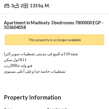
3
2
133 Sq. M.
EGP
7,800,000
Overview
Trends & Indices
Mortgage
N
Apartment in Madinaty 3 bedrooms 7800000 EGP -
503604058
This property is no longer available
شقة 133م للبيع فى مدينتى تشطيبات سوبر الترا
اول سكن B11
فيو وايد جاااااااردن
تشطيبات خاصة جدا وعلى أعلى مستوى
موقع مميز جدااا خطوات من الكرافت زون والايست هاب 
والالسيزون بارك
الدور الرابع
+ مكونة من 3غرف نوم منهم غرفة مستر +2حمام رسيبشن مطبخ 
Property Information
2تراس
ملحوظة الشقة دى التراس بتاعها الدخول بتاعه من الرسيبشن 