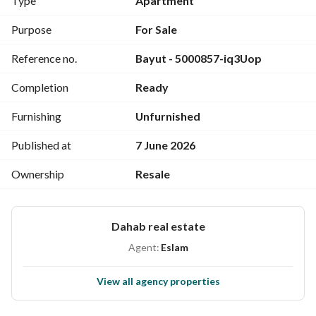
Type
Apartment
ومن الغرفة . . . على عكس كل شقق الb11
المطلوب 7.800. 000
Purpose
For Sale
الشقة خالصة ولا يوجد عليها اقساط ولا يوجد عليها فرق وديعة
Reference no.
Bayut - 5000857-iq3Uop
للتواصل والاستفسار
View Contact Detail
Completion
Ready
م/اسلام المصرى
شركة دهب للتسويق العقاري فى مدينتى مكتب 217 بمجمع البنوك
Furnishing
Unfurnished
Published at
7 June 2026
Ownership
Resale
Dahab real estate
Agent:
Eslam
View all agency properties