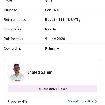
Type
Villa
موقع استراتيجي قريب من أهم الخدمات والمدارس الدولية 
والمولات
Purpose
For Sale
دقايق من وصله دهشور
Reference no.
Bayut - 1114-U8iYTg
دقايق من مول العرب ومحور 26 يوليو
دقايق من الصحراوي
Completion
Ready
دقايق من هايبر وان ومول اركان ومول كابيتال بيزنيس بارك
منطقة راقية وهادئة للسكن العائلي
Published at
9 June 2026
خصوصية كاملة وأمان 24 ساعة
Ownership
Primary
للتفاصيل والمعاينة 
View Contact Detail
Khaled Salem
Responsive Broker
Property Hills
View all properties