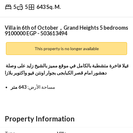
5
5
643 Sq. M.
EGP
9,100,000
Overview
Trends & Indices
Mortgage
N
Villa in 6th of October，Grand Heights 5 bedrooms
9100000 EGP - 503613494
This property is no longer available
فيلا فاخرة متشطبة بالكامل في موقع مميز بالشيخ زايد على وصلة 
دهشور امام قصر الكبابجى بجوار اونتن فيو واكتوبر بلازا
مساحة الأرض: 
643 متر
تشطيب كامل فاخر
تصميم راقٍ ومساحات واسعة
حديقة خاصة + إمكانية إضافة حمام سباحة
Property Information
مباني قوية وتقسيم داخلي عملي ومتميز