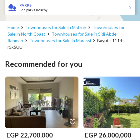
PARKS
See parks nearby
Home
Townhouses for Sale in Matruh
Townhouses for
Sale in North Coast
Townhouses for Sale in Sidi Abdel
Rahman
Townhouses for Sale in Marassi
Bayut - 1114-
r5k5UU
Recommended for you
EGP
22,700,000
EGP
26,000,000