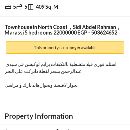
5
5
409 Sq. M.
EGP
22,000,000
Overview
Trends & Indices
Mortgage
N
Townhouse in North Coast，Sidi Abdel Rahman，
Marassi 5 bedrooms 22000000 EGP - 503624652
This property is no longer available
استلم فوري فيلا متشطبة بالتكيفات برايم لوكيشن في سيدي 
عبدالرحمن بسعر لقطة دايركت علي البحر
بجوار لافيستا وبجوار هايد بارك و مراسي
فيلا متشطبة برايم لوكيشن
المساحة: 409 متر + جاردن +263 متر
5 غرف نوم
Property Information
5 حمام
ناني روم