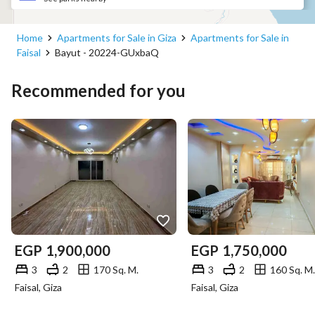
Home
Apartments for Sale in Giza
Apartments for Sale in
Faisal
Bayut - 20224-GUxbaQ
Recommended for you
EGP
1,900,000
EGP
1,750,000
3
2
170 Sq. M.
3
2
160 Sq. M.
Faisal, Giza
Faisal, Giza