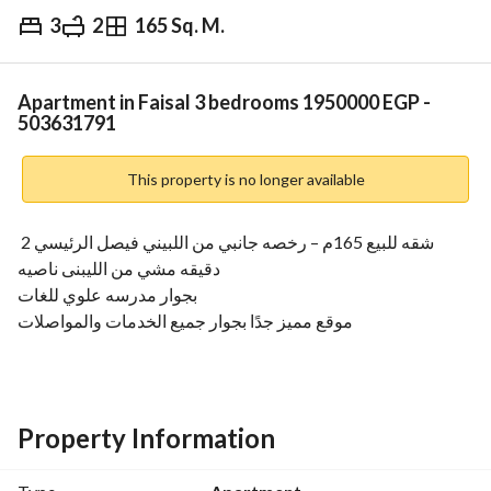
3
2
165 Sq. M.
EGP
1,950,000
Overview
Trends & Indices
Mortgage
N
Apartment in Faisal 3 bedrooms 1950000 EGP -
503631791
This property is no longer available
شقه للبيع 165م – رخصه جانبي من اللبيني فيصل الرئيسي 2 
دقيقه مشي من الليبنى ناصيه
بجوار مدرسه علوي للغات
موقع مميز جدًا بجوار جميع الخدمات والمواصلات
الأدوار المتاحة: الدور التاني رخصه
تشطيب ألترا سوبر لوكس – أول سكن
المساحة: 165 متر
3 غرف نوم
Property Information
2 حمام
مطبخ