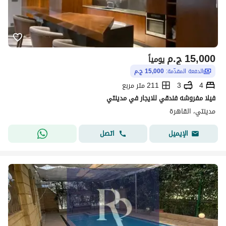
15,000
ج.م
يومياً
الدفعة المقدّمة:
15,000 ج.م
4
3
211 متر مربع
فيلا مفروشه فندقي للايجار في مدينتي
مدينتي، القاهرة
اتصل
الإيميل