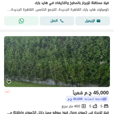
فيلا مستقلة للإيجار بالمطبخ والتكيفات في هايد بارك
كومباوند هايد بارك القاهرة الجديدة، التجمع الخامس، القاهرة الجديدة، القاهرة
اتصل
الإيميل
45,000
ج.م
شهرياً
الدفعة المقدّمة:
45,000 ج.م
5
5
460 متر مربع
فيلا للإيجار في كمبوند وصال فيوز بموقع مميز داخل الكمبوند وإطلالة مباشرة على وايد جاردن. ٤٦٠م