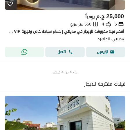
25,000
ج.م
يومياً
5
4
550 متر مربع
أفخم فيلا مفروشة للإيجار في مدينتي | حمام سباحة خاص وتجربة VIP فاخرة - موقع مميزالطريق الدائري وطريق السويس ومطار القاهرة الدولي
مدينتي، القاهرة
اتصل
الإيميل
1 - 4 من 4 فيلات
فيلات مقترحة للايجار