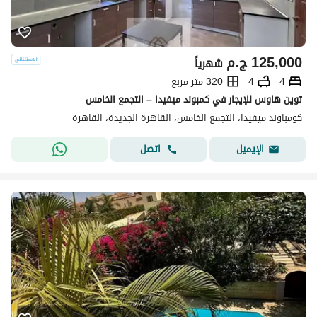
125,000
ج.م
شهرياً
4
4
320 متر مربع
توين هاوس للإيجار في كمبوند ميفيدا – التجمع الخامس
كومباوند ميفيدا، التجمع الخامس، القاهرة الجديدة، القاهرة
اتصل
الإيميل