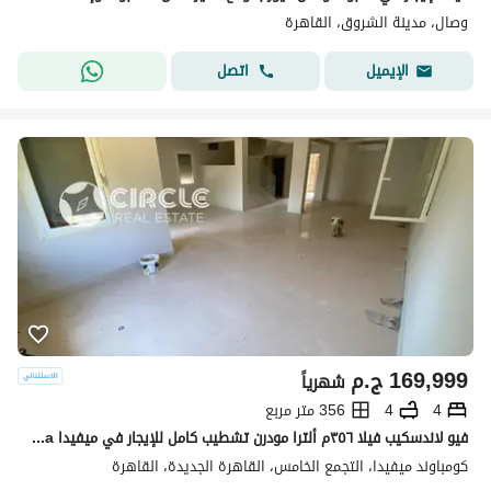
وصال، مدينة الشروق، القاهرة
اتصل
الإيميل
169,999
ج.م
شهرياً
4
4
356 متر مربع
فيو لاندسكيب فيلا ٣٥٦م ألترا مودرن تشطيب كامل للإيجار في ميفيدا Mivida التجمع الخامس بالقرب من الجامعة الأمريكية AUC القاهرة الجديدة New Cairo إعمار
كومباوند ميفيدا، التجمع الخامس، القاهرة الجديدة، القاهرة