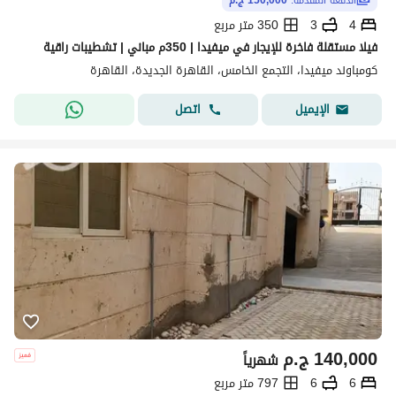
الدفعة المقدّمة:
150,000 ج.م
4
3
350 متر مربع
فيلا مستقلة فاخرة للإيجار في ميفيدا | 350م مباني | تشطيبات راقية
كومباوند ميفيدا، التجمع الخامس، القاهرة الجديدة، القاهرة
اتصل
الإيميل
140,000
ج.م
شهرياً
6
6
797 متر مربع