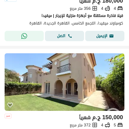
180,000
ج.م
شهرياً
4
4
356 متر مربع
فيلا فاخرة مستقلة مع أجهزة منزلية للإيجار | ميفيدا
كومباوند ميفيدا، التجمع الخامس، القاهرة الجديدة، القاهرة
اتصل
الإيميل
150,000
ج.م
شهرياً
5
4
372 متر مربع