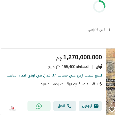
1 - 6 من 6 أراضي
1,270,000,000
ج.م
أرض
155,400 متر مربع
المساحة
:
للبيع قطعة ارض علي مساحة 37 فدان في ارقى احياء العاصمة الإدارية الجديدة الحي الثامن R8 و امام حديقة كبيرة موقع مميز جدا
ار 8، العاصمة الإدارية الجديدة، القاهرة
الإيميل
اتصل