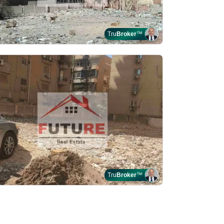
Tru
Broker
™
Tru
Broker
™