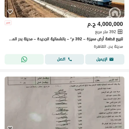
4,000,000
ج.م
392 متر مربع
للبيع قطعة أرض مميزة – 392 م² – بالشمالية الجديدة – مدينة بدر المساحة: 392 متر مربع ناصية في موقع مميز وعلى الخدمات مباشرة.
مدينة بدر، القاهرة
اتصل
الإيميل