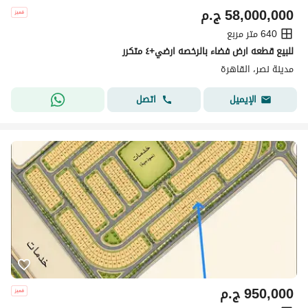
58,000,000
ج.م
640 متر مربع
للبيع قطعه ارض فضاء بالرخصه ارضي+٤ متكرر
مدينة نصر، القاهرة
اتصل
الإيميل
950,000
ج.م