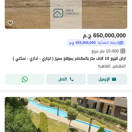
650,000,000
ج.م
الدفعة المقدّمة:
455,000,000 ج.م
10,000 متر مربع
ارض للبيع 10 الاف متر بالمقطم بموقع مميز ( تجاري - اداري - سكني )
المقطم، القاهرة
اتصل
الإيميل