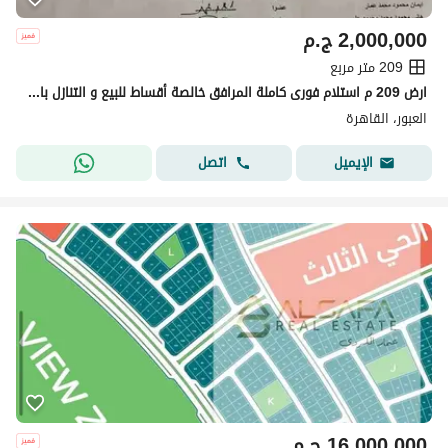
2,000,000
ج.م
209 متر مربع
ارض 209 م استلام فورى كاملة المرافق خالصة أقساط للبيع و التنازل بالجهاز
العبور، القاهرة
اتصل
الإيميل
16,000,000
ج.م