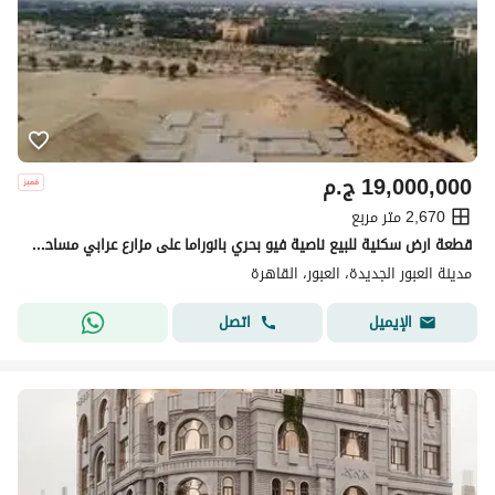
19,000,000
ج.م
2,670 متر مربع
قطعة ارض سكنية للبيع ناصية فيو بحري بانوراما على مزارع عرابي مساحة 2670 متر بها اساسات ارضي بشارع اضافي اسفلت خاص بقطعة الارض بمسطح مباني 400 متر
مدينة العبور الجديدة، العبور، القاهرة
اتصل
الإيميل