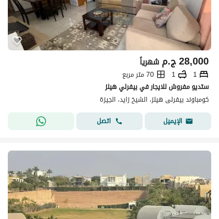
28,000
ج.م
شهرياً
1
1
70 متر مربع
ستديو مفروش للايجار في بيفرلي هيلز
كومباوند بيفرلى هيلز، الشيخ زايد، الجيزة
اتصل
الإيميل