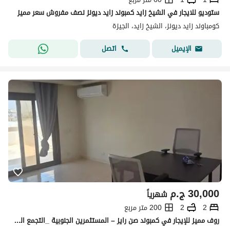
ستوديو للايجار في الشيخ زايد كمبوند زايد ديونز نصف مفروش سعر مميز
كومباوند زايد ديونز، الشيخ زايد، الجيزة
اتصل
الإيميل
30,000
ج.م
شهرياً
2
2
200 متر مربع
روف مميز للإيجار في كمبوند صن رايز – المستثمرين الجنوبية _التجمع الخامس | أكثر من 200 متر | تراسان مفتوحان | خلف كونكورد بلازا | بالقرب من مول سواي