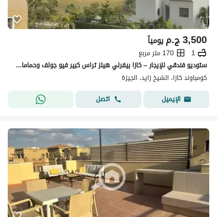
3,500
ج.م
يومياً
1
170 متر مربع
ستوديو فندقي للإيجار – كازا بيفرلي هيلز تراس كبير فيو جولف وحمامات سباحة Wi-Fi | إيجار يومي – شهري – سنوي واتساب للتواص
كومباوند كازا، الشيخ زايد، الجيزة
اتصل
الإيميل