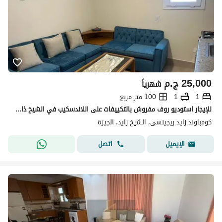
25,000
ج.م
شهرياً
1
1
100 متر مربع
للإيجار استوديو روف مفروش بالتكييفات على اللاندسكيب في الشيخ ذايد For Rent Studio Roof Furnished With AC/S ,in Zayed Regency - Alsheikh Zayed
كومباوند زايد ريجينسى، الشيخ زايد، الجيزة
اتصل
الإيميل