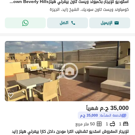
أستوديو للإيجار-بكمبوند ويست تاون بيفرلي هيلزWestown Beverly Hills-الشيخ زايد-يقع على طريق وصلة دهشورالرئيسي-على بُعد دقائق من محور26 يوليو
كومباوند ويست تاون سوديك، الشيخ زايد، الجيزة
اتصل
الإيميل
35,000
ج.م
شهرياً
الدفعة المقدّمة:
35,000 ج.م
1
1
50 متر مربع
للإيجار المفروش استديو تشطيب الترا مودرن داخل كازا بيفرلي هيلز زايد