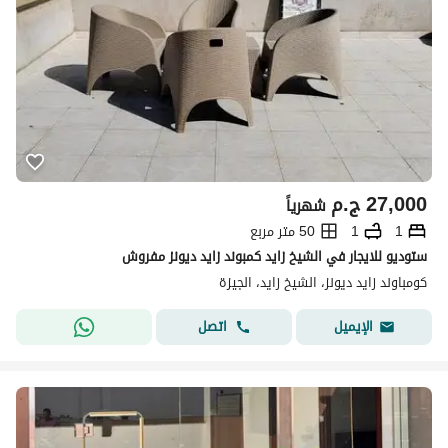
27,000
ج.م
شهرياً
1
1
50 متر مربع
ستوديو للايجار في الشيخ زايد كمبوند زايد ديونز مفروش
كومباوند زايد ديونز، الشيخ زايد، الجيزة
اتصل
الإيميل