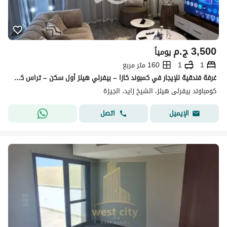
3,500
ج.م
يومياً
1
1
160 متر مربع
غرفة فندقية للإيجار في كمبوند كازا – بيفرلي هيلز أول سكن – تراس كبير فيو جولف Wi-Fi • مطبخ • حمّام • ريسبشن قريب من الخدمات — متاح يومي/شهري/س
كومباوند بيفرلى هيلز، الشيخ زايد، الجيزة
اتصل
الإيميل