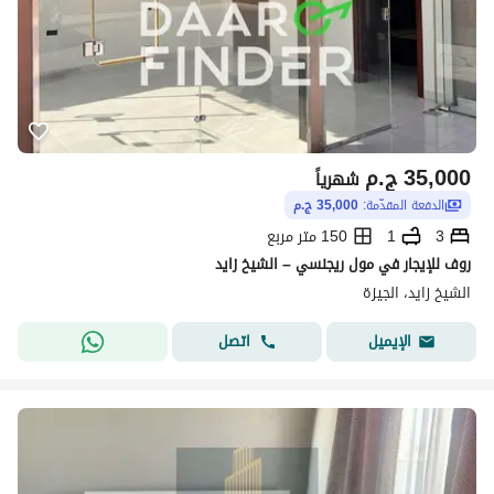
35,000
ج.م
شهرياً
الدفعة المقدّمة:
35,000 ج.م
3
1
150 متر مربع
روف للإيجار في مول ريجنسي – الشيخ زايد
الشيخ زايد، الجيزة
اتصل
الإيميل