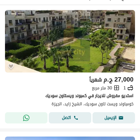
27,000
ج.م
شهرياً
1
30 متر مربع
استديو مفروش للايجار في كمبوند ويستاون سوديك
كومباوند ويست تاون سوديك، الشيخ زايد، الجيزة
اتصل
الإيميل