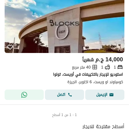
14,000
ج.م
شهرياً
1
1
40 متر مربع
استوديو للإيجار بالتكييفات في أويست، تولوا
كومباوند او ويست، 6 اكتوبر، الجيزة
اتصل
الإيميل
1 - 1 من 1 أسطح
أسطح مقترحة للايجار