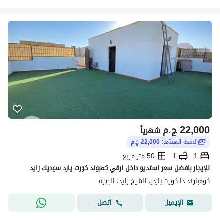
22,000
ج.م
شهرياً
الدفعة المقدّمة:
22,000 ج.م
1
1
50 متر مربع
للإيجار بافضل سعر استديو داخل ارقي كمبوند كورت يارد سوديك زايد
كومباوند ذا كورت ياردز، الشيخ زايد، الجيزة
اتصل
الإيميل