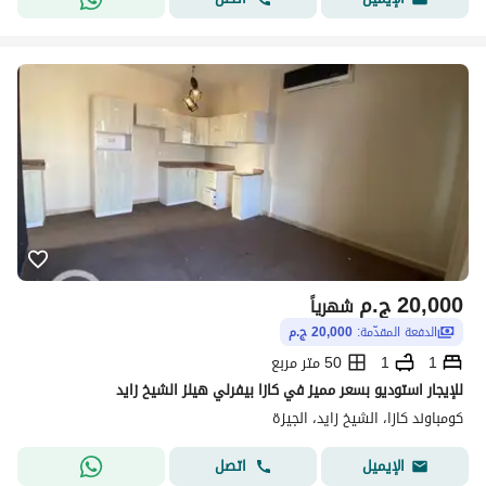
20,000
ج.م
شهرياً
الدفعة المقدّمة:
20,000 ج.م
1
1
50 متر مربع
للإيجار استوديو بسعر مميز في كازا بيفرلي هيلز الشيخ زايد
كومباوند كازا، الشيخ زايد، الجيزة
اتصل
الإيميل