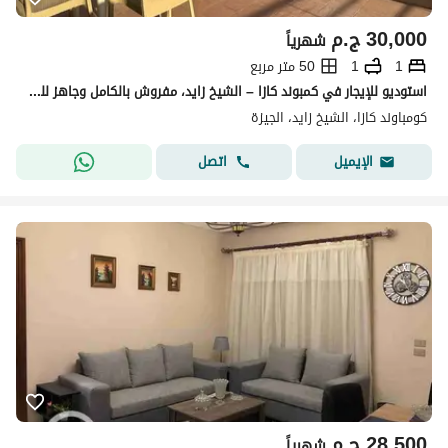
30,000
ج.م
شهرياً
1
1
50 متر مربع
استوديو للإيجار في كمبوند كازا – الشيخ زايد، مفروش بالكامل وجاهز للسكن، في موقع مميز بالقرب من أهم الطرق والخدمات\.
كومباوند كازا، الشيخ زايد، الجيزة
اتصل
الإيميل
28,500
ج.م
شهرياً