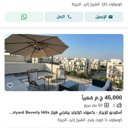
كومباوند كازا، الشيخ زايد، الجيزة
اتصل
الإيميل
45,000
ج.م
شهرياً
1
50 متر مربع
أستوديو للإيجار - بكمبوند كوتيارد بيفرلي هيلز courtyard Beverly Hills– الشيخ زايد-على بُعد دقائق من محور 26 يوليو بالقرب من نادي الصيد ومول العرب
كومباوند ذا كورت ياردز، الشيخ زايد، الجيزة