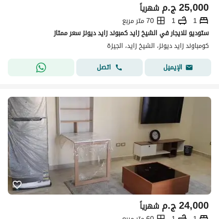
25,000
ج.م
شهرياً
1
1
70 متر مربع
ستوديو للايجار في الشيخ زايد كمبوند زايد ديونز سعر ممتاز
كومباوند زايد ديونز، الشيخ زايد، الجيزة
اتصل
الإيميل
24,000
ج.م
شهرياً
1
1
60 متر مربع