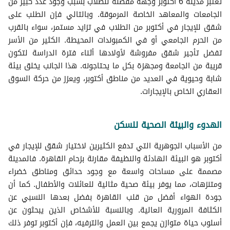
تُعتبر مدينة 6 أكتوبر وجهة مفضلة للطلاب بسبب وجود عدد كبير من
الجامعات والمعاهد الخاصة المرموقة. وبالتالي فإن الطلب على
شقق للإيجار في أكتوبر من الطلاب في تزايد مستمر، سواء بالقرب
من الحرم الجامعي أو في الكمبوندات المحيطة. الكثير من الأسر
تفضل تأجير شقق مفروشة لأولادها أثناء فترة الدراسة لتكون
قريبة من الجامعة ومجهزة بكل ما يحتاجونه. هذا الجانب يخلق بيئة
شابة وحيوية في العديد من مناطق أكتوبر، ويعزز من حركة السوق
العقاري الخاص بالإيجارات.
الهدوء والبيئة الصحية للسكن
من الأسباب الجوهرية التي تدفع الكثيرين لاختيار شقق للإيجار في
أكتوبر هو البيئة الهادئة والنظيفة مقارنة بزحام القاهرة. فالمدينة
مصممة على مساحات واسعة مع وجود حدائق ومناطق خضراء
ومتنزهات، مما يوفر بيئة صحية مثالية للعائلات والأطفال. كما أن
جودة الهواء أفضل من قلب القاهرة بفضل بعدها النسبي عن
الكثافة المرورية العالية. وبالنسبة للأشخاص الذين يبحثون عن
أسلوب حياة متوازن يجمع بين العمل والترفيه، فإن أكتوبر توفر ذلك