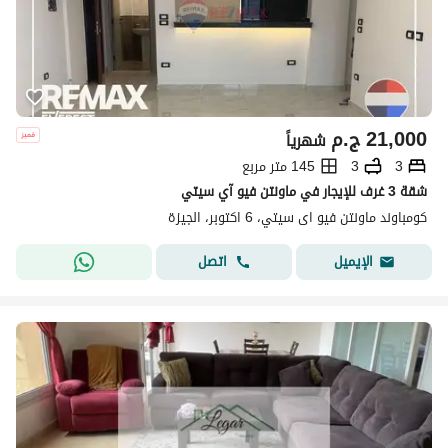
21,000
ج.م
شهرياً
3
3
145 متر مربع
شقة 3 غرف للإيجار في ماونتن فيو آي سيتي
كومباوند ماونتن فيو اى سيتي، 6 اكتوبر، الجيزة
اتصل
الإيميل