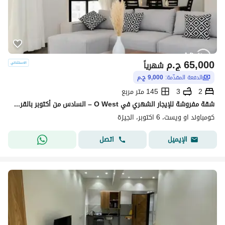
65,000
ج.م
شهرياً
الدفعة المقدّمة:
9,000 ج.م
2
3
145 متر مربع
شقة مفروشة للإيجار الشهري في O West – السادس من أكتوبر بالقرب من مول مصر
كومباوند او ويست، 6 اكتوبر، الجيزة
اتصل
الإيميل