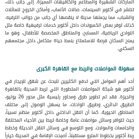
الماركات الشهيرة والمطاعم والكافيهات المميزة. إلى جانب ذلك،
تنتشر في أكتوبر السينمات، صالات الألعاب، وأماكن الخروج للعائلات
والشباب، مما يجعلها مدينة لا ينقصها أي جانب من جوانب الترفيه.
كذلك توفر بعض الكمبوندات داخل أكتوبر خدمات ترفيهية خاصة مثل
النوادي الرياضية، المسابح، والمناطق المخصصة للأطفال، وهو ما
يمنح السكان فرصة للاستمتاع بنمط حياة متكامل داخل مجتمعهم
السكني.
سهولة المواصلات والربط مع القاهرة الكبرى
أحد أهم العوامل التي تدفع الكثيرين للبحث عن شقق للإيجار في
أكتوبر هو شبكة المواصلات المتطورة التي تربط المدينة بالقاهرة
والجيزة. فقد تم تطوير طرق ومحاور رئيسية مثل محور 26 يوليو،
الطريق الدائري، وطريق الواحات، ما يسهل الوصول إلى مختلف
المناطق الحيوية. كما أن النقل الداخلي داخل أكتوبر منظم نسبياً،
حيث تتوافر وسائل مواصلات عامة وخاصة تربط بين الأحياء المختلفة
والجامعات والمولات. ومع التوسع في وسائل النقل الحديثة وخطط
ربط أكتوبر بخطوط المترو مستقبلاً، أصبحت الإقامة في المدينة خياراً