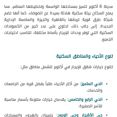
شقق جديدة للايجار ب 1000 جنيه في 6 اكتوبر
مدينة 6 أكتوبر تتميز بمساحتها الواسعة وتخطيطها المنظم، مما
شقق للإيجار اليومي في 6 أكتوبر
يمنح السكان بيئة سكنية هادئة بعيدة عن الضوضاء. كما أنها تضم
شبكة طرق قوية تربطها بالقاهرة والجيزة والعاصمة الإدارية
الجديدة. إلى جانب ذلك، تحتوي على عدد كبير من الكمبوندات
السكنية التي توفر وحدات للإيجار بأنماط مختلفة، لتناسب احتياجات
الجميع.
تنوع الأحياء والمناطق السكنية
تتنوع خيارات شقق للإيجار في أكتوبر لتشمل مناطق مثل:
الحي المتميز:
من أكثر الأحياء طلباً بفضل قربه من الجامعات
والخدمات.
الحي الرابع والخامس:
يقدمان خيارات متنوعة بأسعار مناسبة
للأسر الصغيرة.
حي الأشجار وحى الورود:
يتميزان بالهدوء والمساحات