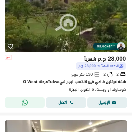
Tru
Broker
™
28,000
ج.م
شهرياً
الدفعة المقدّمة:
28,000 ج.م
2
2
130 متر مربع
شقه غرفتين فاضي فيو لانكسب ايجار فيTulwaمرحله O West
كومباوند او ويست، 6 اكتوبر، الجيزة
اتصل
الإيميل