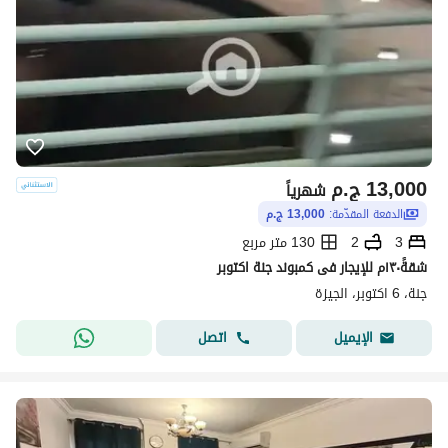
13,000
ج.م
شهرياً
الدفعة المقدّمة:
13,000 ج.م
3
2
130 متر مربع
شقةً١٣٠م للإيجار فى كمبوند جنة اكتوبر
جنة، 6 اكتوبر، الجيزة
اتصل
الإيميل