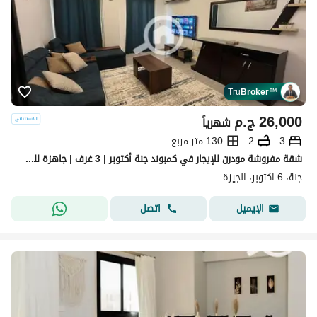
Tru
Broker
™
26,000
ج.م
شهرياً
3
2
130 متر مربع
شقة مفروشة مودرن للإيجار في كمبوند جنة أكتوبر | 3 غرف | جاهزة للسكن
جنة، 6 اكتوبر، الجيزة
اتصل
الإيميل