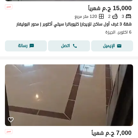
15,000
ج.م
شهرياً
3
2
120 متر مربع
شقة 3 غرف أول ساكن للإيجار| كليوباترا سيتي أكتوبر | محور البوليفار
6 اكتوبر، الجيزة
اتصل
رسالة
الإيميل
7,000
ج.م
شهرياً