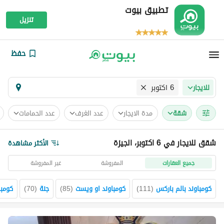
تطبيق بيوت
تنزيل
حفظ
6 اكتوبر
للايجار
شقة
مدة الايجار
عدد الغرف
عدد الحمامات
شقق للايجار في 6 اكتوبر، الجيزة
الأكثر مشاهدة
جميع العقارات
المفروشة
غير المفروشة
كومباوند بالم باركس
(
111
)
كومباوند او ويست
(
85
)
جنة
(
70
)
كومبا