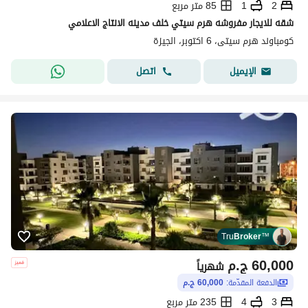
2
1
85 متر مربع
شقه للايجار مفروشه هرم سيتي خلف مدينه الانتاج الاعلامي
كومباوند هرم سيتى، 6 اكتوبر، الجيزة
اتصل
الإيميل
Tru
Broker
™
60,000
ج.م
شهرياً
الدفعة المقدّمة:
60,000 ج.م
3
4
235 متر مربع