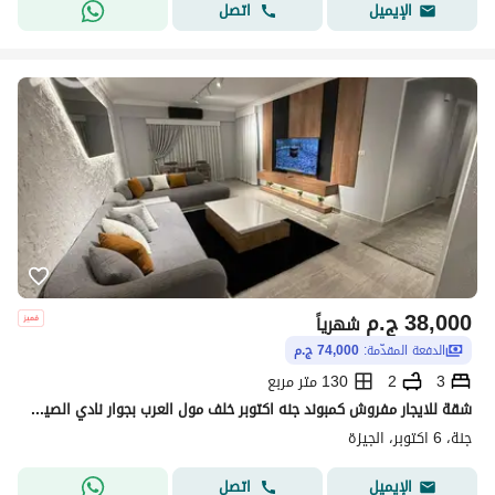
اتصل
الإيميل
38,000
ج.م
شهرياً
الدفعة المقدّمة:
74,000 ج.م
3
2
130 متر مربع
شقة للايجار مفروش كمبوند جنه اكتوبر خلف مول العرب بجوار نادي الصيد مساحه 130م 3 غرف 2 حمام فرش مودرن بجوار منطقه الترفيه وحمام السباحه
جنة، 6 اكتوبر، الجيزة
اتصل
الإيميل