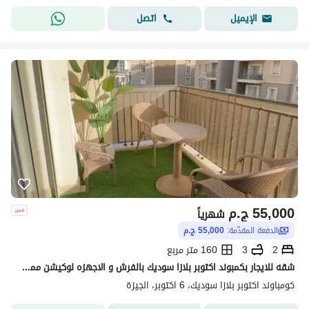
اتصل
الإيميل
55,000
ج.م
شهرياً
الدفعة المقدّمة:
55,000 ج.م
2
3
160 متر مربع
شقه للايجار بكمبوند اكتوبر بلازا سوديك بالفرش و الاجهزه لوكيشن مميز دور تاني مساحه 160 متر غرفتين منهم غرفه ماستر 3 حمام
كومباوند اكتوبر بلازا سوديك، 6 اكتوبر، الجيزة