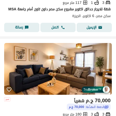
3
1
117 متر مربع
شقة للايجار حدائق اكتوبر مشروع سكن مصر داون تاون أمام جامعة MSA
سكن مصر، 6 اكتوبر، الجيزة
اتصل
رسالة
الإيميل
Tru
Broker
™
70,000
ج.م
شهرياً
الدفعة المقدّمة:
70,000 ج.م
3
3
180 متر مربع