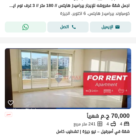
اجمل شقة مفروشه للإيجار بيراميدز هايتس // 180 متر // 3 غرف نوم ايجار شهري 70 الف
كومباوند بيراميدز هايتس، 6 اكتوبر، الجيزة
اتصل
الإيميل
70,000
ج.م
شهرياً
4
4
241 متر مربع
شقة في أمبرفيل – نيو جيزة | تشطيب كامل