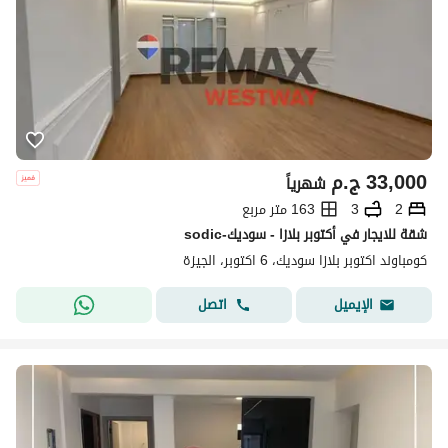
33,000
ج.م
شهرياً
2
3
163 متر مربع
شقة للايجار في أكتوبر بلازا - سوديك-sodic
كومباوند اكتوبر بلازا سوديك، 6 اكتوبر، الجيزة
اتصل
الإيميل