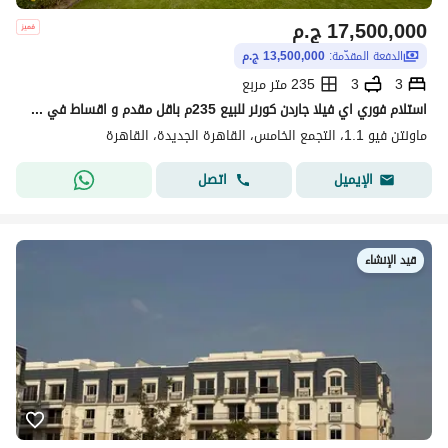
17,500,000
ج.م
الدفعة المقدّمة:
13,500,000 ج.م
3
3
235 متر مربع
استلام فوري اي فيلا جاردن كورنر للبيع 235م باقل مقدم و اقساط في ماونتن فيو 1.1 التجمع الخامس القاهرة الجديدة بجوار ميفيدا و هايد بارك Mountain View
ماونتن فيو 1.1، التجمع الخامس، القاهرة الجديدة، القاهرة
اتصل
الإيميل
قيد الإنشاء