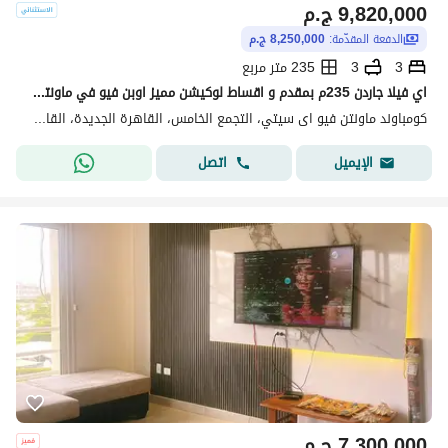
9,820,000
ج.م
الدفعة المقدّمة:
8,250,000 ج.م
3
3
235 متر مربع
اي فيلا جاردن 235م بمقدم و اقساط لوكيشن مميز اوبن فيو في ماونتن فيو اي سيتي التجمع الخامس القاهرة الجديدة بجوار ميفيدا و هايد بارك
كومباوند ماونتن فيو اى سيتي، التجمع الخامس، القاهرة الجديدة، القاهرة
اتصل
الإيميل
7,300,000
ج.م