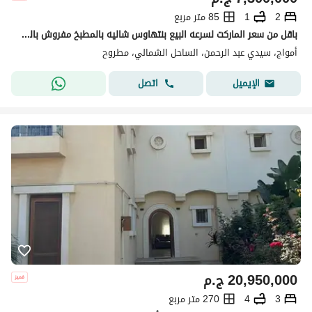
2
1
85 متر مربع
باقل من سعر الماركت لسرعه البيع بنتهاوس شاليه بالمطبخ مفروش بالكامل ريسيل فوري في أمواج الساحل الشمالي Sea view بتقسيمه خاصه جاهز للمعاينه و الاستلام
أمواج، سيدي عبد الرحمن، الساحل الشمالي، مطروح
اتصل
الإيميل
20,950,000
ج.م
3
4
270 متر مربع