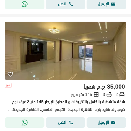
اتصل
الإيميل
35,000
ج.م
شهرياً
2
3
145 متر مربع
شقة متشطبة بالكامل بالتكييفات و المطبخ للإيجار 145 متر 2 غرف نوم في هايد بارك التجمع الخامس القاهره الجديده Hyde Park Fifth Settlement, New Cairo
كومباوند هايد بارك القاهرة الجديدة، التجمع الخامس، القاهرة الجديدة، القاهرة
اتصل
الإيميل