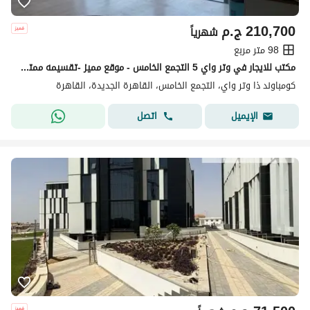
210,700
ج.م
شهرياً
98 متر مربع
مكتب للايجار في وتر واي 5 التجمع الخامس - موقع مميز -تقسيمه ممتازه و مساحه 98 متر for rent in waterway 5 - new cairo
كومباوند ذا وتر واي، التجمع الخامس، القاهرة الجديدة، القاهرة
اتصل
الإيميل