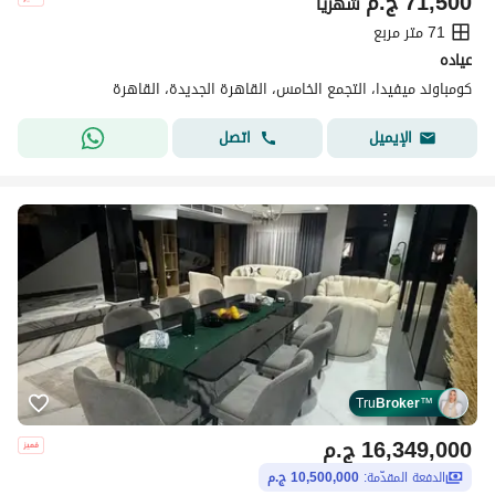
71,500
ج.م
شهرياً
71 متر مربع
عياده
كومباوند ميفيدا، التجمع الخامس، القاهرة الجديدة، القاهرة
اتصل
الإيميل
Tru
Broker
™
16,349,000
ج.م
الدفعة المقدّمة:
10,500,000 ج.م