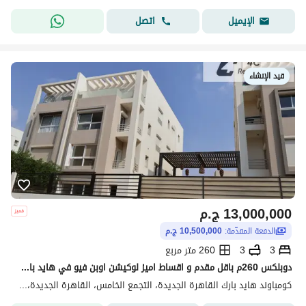
اتصل
الإيميل
قيد الإنشاء
13,000,000
ج.م
الدفعة المقدّمة:
10,500,000 ج.م
3
3
260 متر مربع
دوبلكس 260م باقل مقدم و اقساط اميز لوكيشن اوبن فيو في هايد بارك التجمع الخامس القاهرة الجديدة بجوار ماونتن فيو اي سيتي Hyde park New cairo
كومباوند هايد بارك القاهرة الجديدة، التجمع الخامس، القاهرة الجديدة، القاهرة