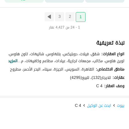
3
2
1
1 - 24 من 4,427 عقار
نبذة تعريفية
انواع العقارات:
شقق، فيلات، دوبليكس، بنتهاوس، شاليهات، تاون هاوس،
توين هاوس، مکاتب، مجمعات تجارية، عيادات، مطاعم وكافيهات، م...
المزيد
مناطق الاختصاص:
القاهرة، السويس، الجيزة، سيناء، البحر الأحمر، مطروح
عقارات:
للايجار(132)، للبيع(4295)
وصف العقار:
4 C
بيوت
ابحث عن الوكيل
4 C