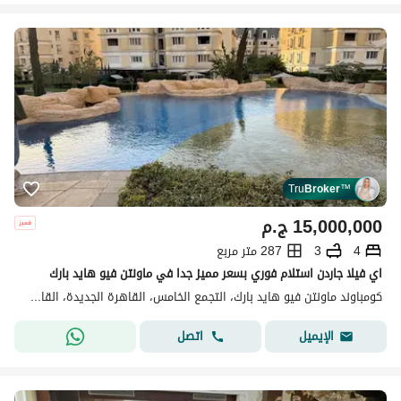
Tru
Broker
™
15,000,000
ج.م
4
3
287 متر مربع
اي فيلا جاردن استلام فوري بسعر مميز جدا في ماونتن فيو هايد بارك
كومباوند ماونتن فيو هايد بارك، التجمع الخامس، القاهرة الجديدة، القاهرة
اتصل
الإيميل