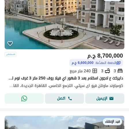
8,700,000
ج.م
الدفعة المقدّمة:
6,600,000 ج.م
3
3
240 متر مربع
دايركت ع لاجون استلام بعد 3 شهور اي فيلا روف 250 متر 3 غرف نوم للبيع فى اميز لوكيشن فى كمبوند ماونتن فيو اي سيتي التجمع الخامس Mountain View Icity
كومباوند ماونتن فيو اى سيتي، التجمع الخامس، القاهرة الجديدة، القاهرة
اتصل
الإيميل
قيد الإنشاء