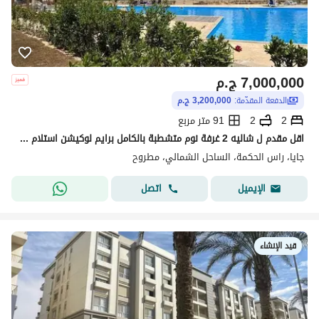
7,000,000
ج.م
الدفعة المقدّمة:
3,200,000 ج.م
2
2
91 متر مربع
اقل مقدم ل شاليه 2 غرفة نوم متشطبة بالكامل برايم لوكيشن استلام بعد شهور للبيع فى قرية جايا الاهلي صبور الساحل الشمالي Gaia North Coast
جايا، راس الحكمة، الساحل الشمالي، مطروح
اتصل
الإيميل
قيد الإنشاء