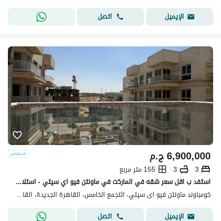
اتصل
الإيميل
6,900,000
ج.م
3
3
155 متر مربع
استفد ب اقل سعر شقه في الماركت في ماونتن فيو اي سيتي - استلام فوري - متشطبه بالتكيفات - برايم لوكيشن - forsale in mountain view i city - new cairo
كومباوند ماونتن فيو اى سيتي، التجمع الخامس، القاهرة الجديدة، القاهرة
اتصل
الإيميل