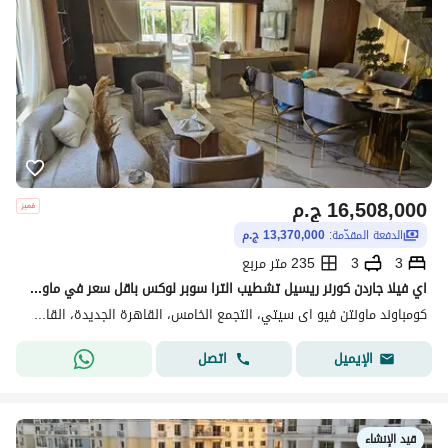
16,508,000
ج.م
الدفعة المقدّمة:
13,370,000 ج.م
3
3
235 متر مربع
اي فيلا جاردن كورنر ريسيل تشطيب الترا سوبر لوكس باقل سعر في ماونتن فيو اي سيتي club park بتقسيمه مميزه جاهزه للسكن
كومباوند ماونتن فيو اى سيتي، التجمع الخامس، القاهرة الجديدة، القاهرة
اتصل
الإيميل
قيد الإنشاء