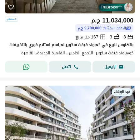
Tru
Broker
™
11,034,000
ج.م
الدفعة المقدّمة:
9,700,000 ج.م
3
3
167 متر مربع
بنتهاوس للبيع في كمبوند فيفث سكويرالمراسم استلام فوري بالتكييفات
كومباوند فيفث سكوير، التجمع الخامس، القاهرة الجديدة، القاهرة
اتصل
الإيميل
قيد الإنشاء