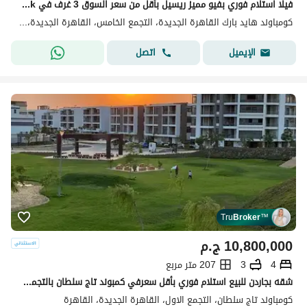
فيلا استلام فوري بفيو مميز ريسيل بأقل من سعر السوق 3 غرف في Hyde Park التجمع الخامس بالقرب من الجولدن سكوير وشارع التسعين للبيع
كومباوند هايد بارك القاهرة الجديدة، التجمع الخامس، القاهرة الجديدة، القاهرة
اتصل
الإيميل
Tru
Broker
™
10,800,000
ج.م
4
3
207 متر مربع
شقه بجاردن للبيع استلام فوري بأقل سعرفي كمبوند تاج سلطان بالتجمع الخامس
كومباوند تاج سلطان، التجمع الاول، القاهرة الجديدة، القاهرة