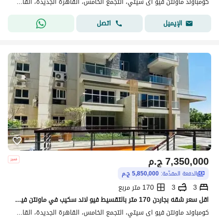
كومباوند ماونتن فيو اى سيتي، التجمع الخامس، القاهرة الجديدة، القاهرة
اتصل
الإيميل
7,350,000
ج.م
الدفعة المقدّمة:
5,850,000 ج.م
3
3
170 متر مربع
اقل سعر شقه بجاردن 170 متر بالتقسيط فيو لاند سكيب في ماونتن فيو اي سيتي التجمع الخامس mountain view i-city new cairo
كومباوند ماونتن فيو اى سيتي، التجمع الخامس، القاهرة الجديدة، القاهرة