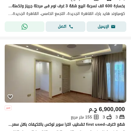
بخسارة 600 الف لسرعة البيع شقة 3 غرف نوم فى مرحلة جرينز وتكملة اقساط مريحة للبيع فى كمبوند هايد بارك التجمع الخامس Greens Hyde Park New Cairo
كومباوند هايد بارك القاهرة الجديدة، التجمع الخامس، القاهرة الجديدة، القاهرة
اتصل
الإيميل
6,900,000
ج.م
3
3
155 متر مربع
شقع 3غرف-first used تشطيب الترا سوبر لوكس بالتكيفات باقل سعر في ماونتن فيو اي سيتي التجمع الخامس جاهزه للسكن