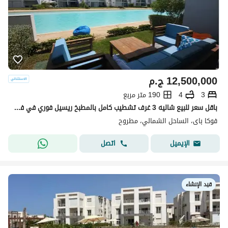
12,500,000
ج.م
3
4
190 متر مربع
باقل سعر للبيع شاليه 3 غرف تشطيب كامل بالمطبخ ريسيل فوري في فوكا باي الساحل الشمالي بتقسيمه خاصه جاهز للمعاينه و السكن
فوكا باى، الساحل الشمالي، مطروح
اتصل
الإيميل
قيد الإنشاء