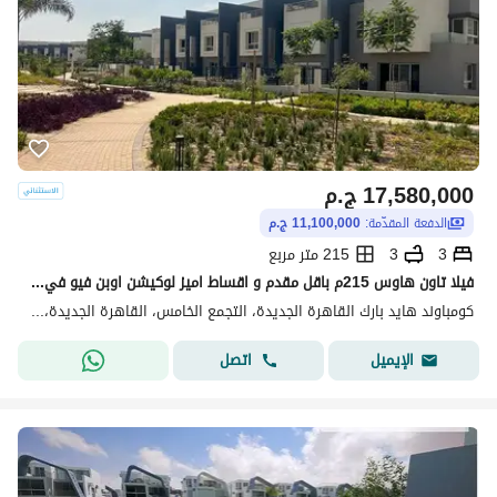
17,580,000
ج.م
الدفعة المقدّمة:
11,100,000 ج.م
3
3
215 متر مربع
فيلا تاون هاوس 215م باقل مقدم و اقساط اميز لوكيشن اوبن فيو في هايد بارك التجمع الخامس القاهرة الجديدة بجوار ميفيدا و ماونتن فيو اي سيتي Hyde Park
كومباوند هايد بارك القاهرة الجديدة، التجمع الخامس، القاهرة الجديدة، القاهرة
اتصل
الإيميل