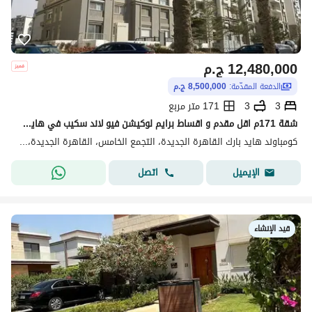
12,480,000
ج.م
الدفعة المقدّمة:
8,500,000 ج.م
3
3
171 متر مربع
شقة 171م اقل مقدم و اقساط برايم لوكيشن فيو لاند سكيب في هايد بارك التجمع الخامس القاهرة الجديدة بجوار ميفيدا Hyde park New Cairo
كومباوند هايد بارك القاهرة الجديدة، التجمع الخامس، القاهرة الجديدة، القاهرة
اتصل
الإيميل
قيد الإنشاء