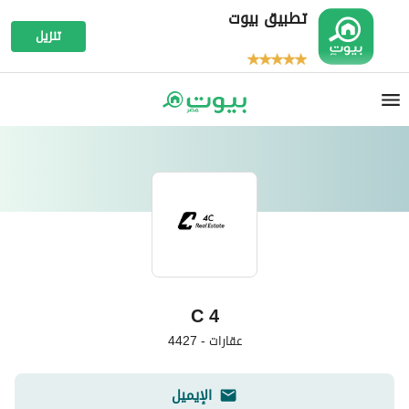
تطبيق بيوت
تنزيل
4 C
عقارات
-
4427
الإيميل