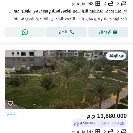
3
4
243 متر مربع
اي فيلا رووف متطشبه الترا سوبر لوكس استلام فوري في ماونتن فيو هايد بارك بسعر مميز جدا
كومباوند ماونتن فيو هايد بارك، التجمع الخامس، القاهرة الجديدة، القاهرة
اتصل
الإيميل
قيد الإنشاء
13,880,000
ج.م
الدفعة المقدّمة:
4,500,000 ج.م
3
3
147 متر مربع