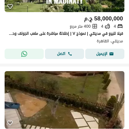
58,000,000
ج.م
4
4
400 متر مربع
فيلا للبيع في مدينتي | نموذج V | إطلالة مباشرة على ملعب الجولف وحمام سباحة خاص 725 م
مدينتي، القاهرة
اتصل
الإيميل