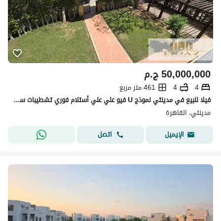
50,000,000
ج.م
4
4
461 متر مربع
فيلا للبيع في مدينتي نموذج U فيو علي علي أستلام فوري تشطيبات سوبر لوكس مساحة ( 980 م )
مدينتي، القاهرة
اتصل
الإيميل