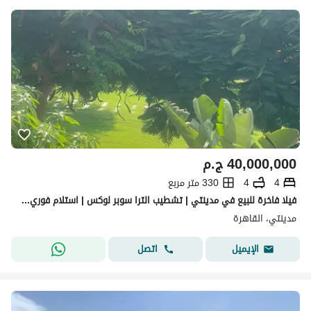
40,000,000
ج.م
4
4
330 متر مربع
فيلا فاخرة للبيع في مدينتي | تشطيب الترا سوبر لوكس | استلام فوري باطلاله علي وايد جاردن ولاند اسكيب بفيو مميز جدا بمساحة 580 م
مدينتي، القاهرة
اتصل
الإيميل