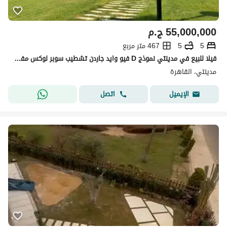
55,000,000
ج.م
5
5
467 متر مربع
فيلا للبيع في مدينتي نموذج D فيو وايد جاردن تشطيب سوبر لوكس مفروشة, 4 غرف نوم مساحة 800م
مدينتي، القاهرة
اتصل
الإيميل