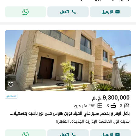
اتصل
الإيميل
9,300,000
ج.م
3
3
259 متر مربع
باقل اوفر و بخصم مميز علي الفيلا توين هوس فس نور ناصيه بتسهيلات استبلنم فوري علي حديقة في نور
مدينة نور، العاصمة الإدارية الجديدة، القاهرة
اتصل
الإيميل