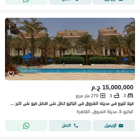
15,000,000
ج.م
3
3
270 متر مربع
فيلا للبيع فى مدينه الشروق فى الباتيو تطل على افضل فيو على اكبر مساحه الارض (271م)
الباتيو 5، مدينة الشروق، القاهرة
اتصل
الإيميل