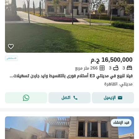
16,500,000
ج.م
3
3
266 متر مربع
فيلا للبيع في مدينتي E3 أستلام فورى بالتقسيط وايد جاردن تسهيلات علي 8 سنين مساحة (353م)
مدينتي، القاهرة
اتصل
الإيميل
قيد الإنشاء