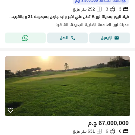
الدفعة المقدّمة:
8,500,000 ج.م
3
3
292 متر مربع
فيلا للبيع بمدينة نور B تطل علي اكبر وايد جاردن بمجموعه 31 و بالقرب من السنترال بارك
مدينة نور، العاصمة الإدارية الجديدة، القاهرة
اتصل
الإيميل
67,000,000
ج.م
6
6
631 متر مربع