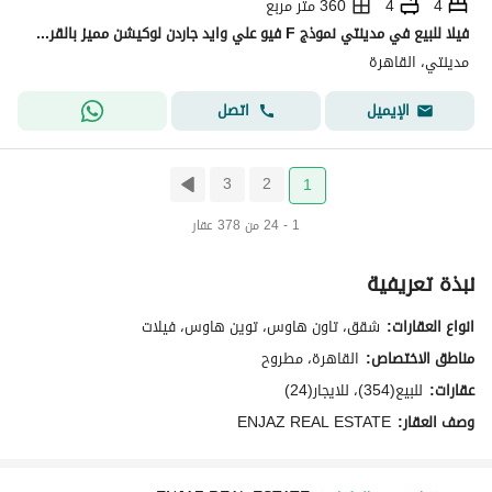
4
4
360 متر مربع
فيلا للبيع في مدينتي نموذج F فيو علي وايد جاردن لوكيشن مميز بالقرب من بحيرات مدينتى (659م)
مدينتي، القاهرة
اتصل
الإيميل
3
2
1
1 - 24 من 378 عقار
نبذة تعريفية
انواع العقارات:
شقق، تاون هاوس، توين هاوس، فيلات
مناطق الاختصاص:
القاهرة، مطروح
عقارات:
للبيع(354)، للايجار(24)
وصف العقار:
ENJAZ REAL ESTATE