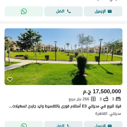
اتصل
الإيميل
17,500,000
ج.م
3
3
266 متر مربع
فيلا للبيع في مدينتي E3 أستلام فورى بالتقسيط وايد جاردن تسهيلات علي 8 سنين مساحة (353م)
مدينتي، القاهرة
اتصل
الإيميل