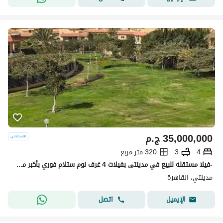
35,000,000
ج.م
4
3
320 متر مربع
-فيلا مستقله للبيع في مدينتى بفيلات 4 غرف نوم ستلام فوري بأكبر مساحه الأرض (700م) واكبر باك يارد
مدينتي، القاهرة
اتصل
الإيميل