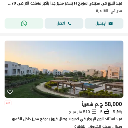
فيلا للبيع في مدينتي نموذج H بسعر مميز جدا باكبر مساحه الاراضى 570م واميز لوكيشن بالقرب من الفور سيزون (توين هاوس ) استلام فوري موقع مميز
مدينتي، القاهرة
اتصل
الإيميل
58,000
ج.م
شهرياً
5
5
510 متر مربع
فيلا استاند الون للإيجار في كمبوند وصال فيوز بموقع مميز داخل الكمبوند وإطلالة مباشرة على وايد جاردن.
وصال، مدينة الشروق، القاهرة