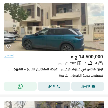
14,500,000
ج.م
4
4
282 متر مربع
توين هاوس في كمبوند فيفينس (شركه المقاولين العرب) – الشروق استلام فوري- فيو بحري ع البسين
فيفينس، مدينة الشروق، القاهرة
اتصل
الإيميل