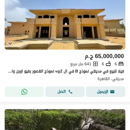
65,000,000
ج.م
6
6
641 متر مربع
فيلا للبيع في مدينتي نموذج B في ال vg2 نموذج القصور بفيو اوبن وايد جاردن مميز في افضل مراحل فيلات مدينتي
مدينتي، القاهرة
اتصل
الإيميل