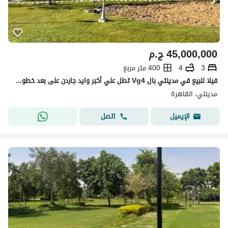
45,000,000
ج.م
3
4
400 متر مربع
فيلا للبيع في مدينتي بال Vg4 تطل علي أكبر وايد جاردن على بعد خطوات من النادى والحديقه المركزيه والفودكورت بمساحه 700م
مدينتي، القاهرة
اتصل
الإيميل