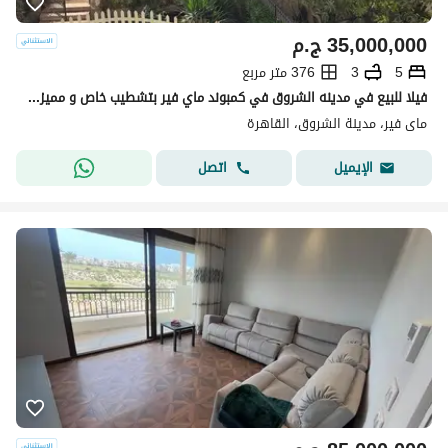
35,000,000
ج.م
5
3
376 متر مربع
فيلا للبيع في مدينه الشروق في كمبوند ماي فير بتشطيب خاص و مميز علي الوايد جاردن والمساحات الخضراء . بمساحه الارض 850م و مساحه المباني 376م .
ماى فير، مدينة الشروق، القاهرة
اتصل
الإيميل