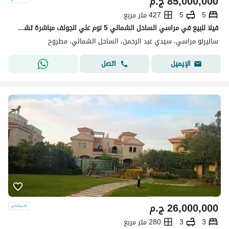
85,000,000
ج.م
5
5
427 متر مربع
فيلا للبيع في مراسي الساحل الشمالي 5 نوم علي الجولف مباشرة تشطيب فندقي بالعفش و التكيفات اول سكن 700م
ساليرنو مراسي، سيدي عبد الرحمن، الساحل الشمالي، مطروح
اتصل
الإيميل
26,000,000
ج.م
3
3
280 متر مربع