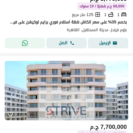
68,000 ج.م شهريًا / 10 سنوات
1
1
125 متر مربع
بخصم 35% على سعر الكاش شقة استلام فوري برايم لوكيشن على فيو مفتوح دايركت على لاند سكيب في كمبوند "بلوم فيلدز" (Bloom Fields)
بلوم فيلدز، مدينة المستقبل، القاهرة
اتصل
الإيميل
7,700,000
ج.م