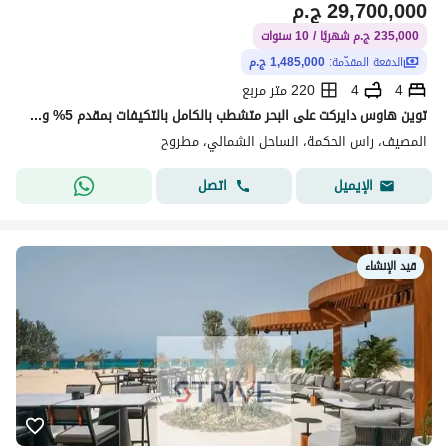
29,700,000
ج.م
235,000 ج.م شهريًا / 10 سنوات
الدفعة المقدّمة:
1,485,000 ج.م
4
4
220 متر مربع
توين هاوس دايركت على البحر متشطب بالكامل بالتكيفات بمقدم 5% و المتبقي اقساط على 10 سنوات برايم لوكيشن في نورث كوست، رأس الحكمة.
المصيف، راس الحكمة، الساحل الشمالي، مطروح
اتصل
الإيميل
قيد الإنشاء