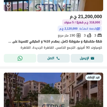
21,200,000
ج.م
318,000 ج.م شهريًا / 5 سنوات
الدفعة المقدّمة:
2,120,000 ج.م
3
3
190 متر مربع
شقة متشطبة و مفروشة كامل، بمقدم 10% و المتبقي تقسيط على 5 سنوات برايم لوكيشن وإطلالة مفتوحة ومباشرة على المساحات الخضراء لاند سكيب في قلب منطقة التجمع
كومباوند 90 أفينيو، التجمع الخامس، القاهرة الجديدة، القاهرة
اتصل
الإيميل
قيد الإنشاء