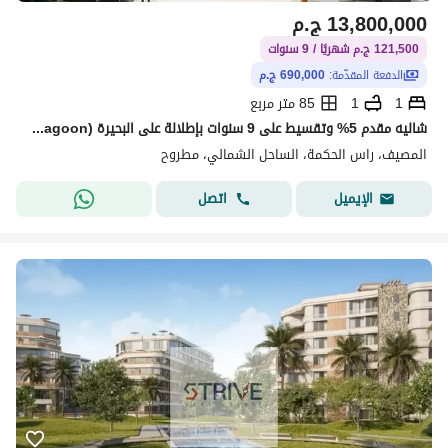
13,800,000
ج.م
121,500 ج.م شهريًا / 9 سنوات
الدفعة المقدّمة:
690,000 ج.م
1
1
85 متر مربع
شاليه مقدم 5% وتقسيط على 9 سنوات بإطلالة على البحيرة (Lagoon) في مشروع "المصيف" (El Masyaf) بمنطقة رأس الحكمة
المصيف، راس الحكمة، الساحل الشمالي، مطروح
اتصل
الإيميل