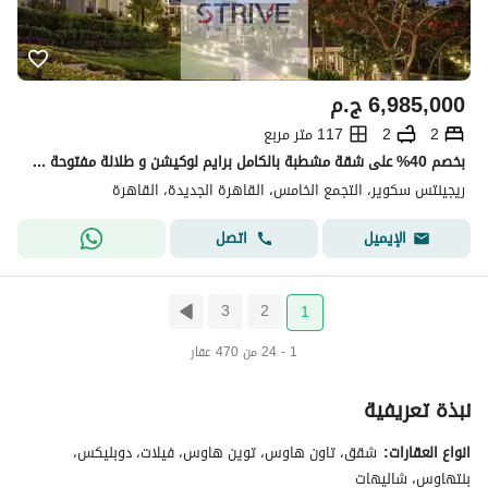
6,985,000
ج.م
2
2
117 متر مربع
بخصم 40% على شقة مشطبة بالكامل برايم لوكيشن و طلالة مفتوحة على المساحات الخضرا في قلب القاهرة الجديدة في كمبوند "ريجنتس سكوير" (Regent’s Square)
ريجينتس سكوير، التجمع الخامس، القاهرة الجديدة، القاهرة
اتصل
الإيميل
3
2
1
1 - 24 من 470 عقار
نبذة تعريفية
انواع العقارات:
شقق، تاون هاوس، توين هاوس، فيلات، دوبليكس،
بنتهاوس، شاليهات