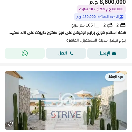
8,600,000
ج.م
68,000 ج.م شهريًا / 10 سنوات
الدفعة المقدّمة:
430,000 ج.م
2
2
165 متر مربع
شقة استلام فوري برايم لوكيشن على فيو مفتوح دايركت على لاند سكيب بمقدم 5% و المتبقي اقساط على 10 سنوات في كمبوند "بلوم فيلدز" (Bloom Fields)
بلوم فيلدز، مدينة المستقبل، القاهرة
اتصل
الإيميل
قيد الإنشاء