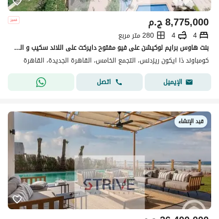
8,775,000
ج.م
4
4
280 متر مربع
بنت هاوس برايم لوكيشن على فيو مفتوح دايركت على اللاند سكيب و المساحات الخضراء في قلب ال (Golden Square) في كمبوند Icon Residence
كومباوند ذا ايكون ريزدنس، التجمع الخامس، القاهرة الجديدة، القاهرة
اتصل
الإيميل
قيد الإنشاء