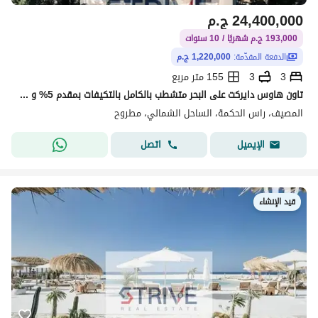
24,400,000
ج.م
193,000 ج.م شهريًا / 10 سنوات
الدفعة المقدّمة:
1,220,000 ج.م
3
3
155 متر مربع
تاون هاوس دايركت على البحر متشطب بالكامل بالتكيفات بمقدم 5% و المتبقي اقساط على 10 سنوات برايم لوكيشن في نورث كوست، رأس الحكمة.
المصيف، راس الحكمة، الساحل الشمالي، مطروح
اتصل
الإيميل
قيد الإنشاء