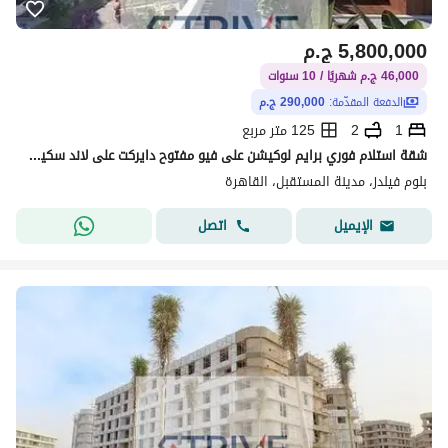
5,800,000
ج.م
46,000 ج.م شهريًا / 10 سنوات
الدفعة المقدّمة:
290,000 ج.م
1
2
125 متر مربع
شقة استلام فوري برايم لوكيشن على فيو مفتوح دايركت على لاند سكيب بمقدم 5% و المتبقي اقساط على 10 سنوات في كمبوند "بلوم فيلدز" (Bloom Fields)
بلوم فيلدز، مدينة المستقبل، القاهرة
اتصل
الإيميل