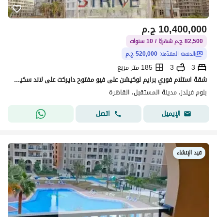
10,400,000
ج.م
82,500 ج.م شهريًا / 10 سنوات
الدفعة المقدّمة:
520,000 ج.م
3
3
185 متر مربع
شقة استلام فوري برايم لوكيشن على فيو مفتوح دايركت على لاند سكيب بمقدم 5% و المتبقي اقساط على 10 سنوات في كمبوند "بلوم فيلدز" (Bloom Fields)
بلوم فيلدز، مدينة المستقبل، القاهرة
اتصل
الإيميل
قيد الإنشاء