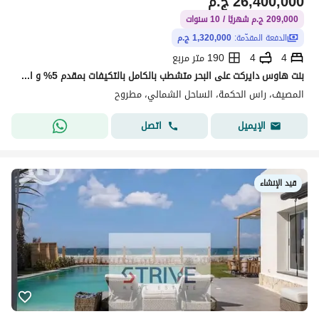
26,400,000
ج.م
209,000 ج.م شهريًا / 10 سنوات
الدفعة المقدّمة:
1,320,000 ج.م
4
4
190 متر مربع
بنت هاوس دايركت على البحر متشطب بالكامل بالتكيفات بمقدم 5% و المتبقي اقساط على 10 سنوات برايم لوكيشن في نورث كوست، رأس الحكمة.
المصيف، راس الحكمة، الساحل الشمالي، مطروح
اتصل
الإيميل
قيد الإنشاء