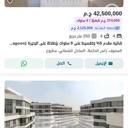
42,500,000
ج.م
374,000 ج.م شهريًا / 9 سنوات
الدفعة المقدّمة:
2,125,000 ج.م
4
4
250 متر مربع
شاليه مقدم 5% وتقسيط على 9 سنوات بإطلالة على البحيرة (Lagoon) في مشروع "المصيف" (El Masyaf) بمنطقة رأس الحكمة
المصيف، راس الحكمة، الساحل الشمالي، مطروح
اتصل
الإيميل