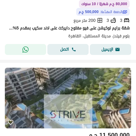
80,000 ج.م شهريًا / 10 سنوات
الدفعة المقدّمة:
500,000 ج.م
3
3
200 متر مربع
شقة برايم لوكيشن على فيو مفتوح دايركت على لاند سكيب بمقدم 5% و المتبقي اقساط على 10 سنوات في كمبوند "بلوم فيلدز" (Bloom Fields)
بلوم فيلدز، مدينة المستقبل، القاهرة
اتصل
الإيميل
11,500,000
ج.م