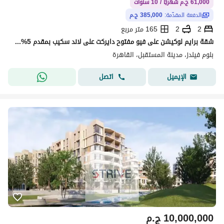
61,000 ج.م شهريًا / 10 سنوات
الدفعة المقدّمة:
385,000 ج.م
2
2
165 متر مربع
شقة برايم لوكيشن على فيو مفتوح دايركت على لاند سكيب بمقدم 5% و المتبقي اقساط على 10 سنوات في كمبوند "بلوم فيلدز" (Bloom Fields)
بلوم فيلدز، مدينة المستقبل، القاهرة
اتصل
الإيميل
10,000,000
ج.م