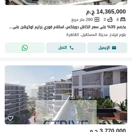
14,365,000
ج.م
4
3
280 متر مربع
بخصم 35% على سعر الكاش دوبلكس استلام فوري برايم لوكيشن على فيو مفتوح دايركت على لاند سكيب في كمبوند "بلوم فيلدز" (Bloom Fields)
بلوم فيلدز، مدينة المستقبل، القاهرة
اتصل
الإيميل
3,770,000
ج.م