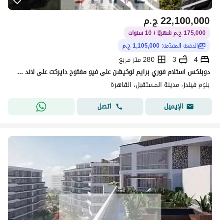
22,100,000
ج.م
175,000 ج.م شهريًا / 10 سنوات
الدفعة المقدّمة:
1,105,000 ج.م
4
3
280 متر مربع
دوبلكس استلام فوري برايم لوكيشن على فيو مفتوح دايركت على لاند سكيب بمقدم 5% و المتبقي اقساط على 10 سنوات في كمبوند "بلوم فيلدز" (Bloom Fields)
بلوم فيلدز، مدينة المستقبل، القاهرة
اتصل
الإيميل