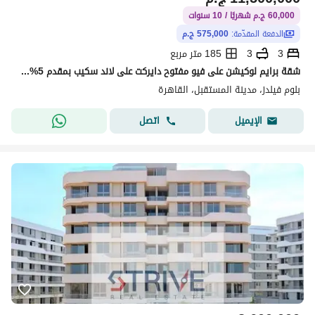
60,000 ج.م شهريًا / 10 سنوات
الدفعة المقدّمة:
575,000 ج.م
3
3
185 متر مربع
شقة برايم لوكيشن على فيو مفتوح دايركت على لاند سكيب بمقدم 5% و المتبقي اقساط على 10 سنوات في كمبوند "بلوم فيلدز" (Bloom Fields)
بلوم فيلدز، مدينة المستقبل، القاهرة
اتصل
الإيميل