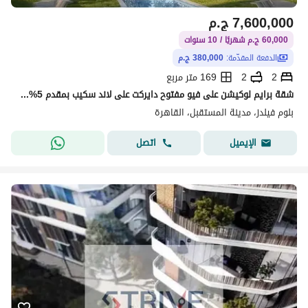
7,600,000
ج.م
60,000 ج.م شهريًا / 10 سنوات
الدفعة المقدّمة:
380,000 ج.م
2
2
169 متر مربع
شقة برايم لوكيشن على فيو مفتوح دايركت على لاند سكيب بمقدم 5% و المتبقي اقساط على 10 سنوات في كمبوند "بلوم فيلدز" (Bloom Fields)
بلوم فيلدز، مدينة المستقبل، القاهرة
اتصل
الإيميل