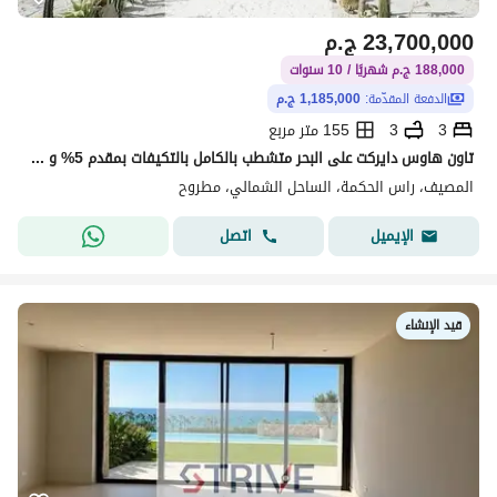
23,700,000
ج.م
188,000 ج.م شهريًا / 10 سنوات
الدفعة المقدّمة:
1,185,000 ج.م
3
3
155 متر مربع
تاون هاوس دايركت على البحر متشطب بالكامل بالتكيفات بمقدم 5% و المتبقي اقساط على 10 سنوات برايم لوكيشن في نورث كوست، رأس الحكمة.
المصيف، راس الحكمة، الساحل الشمالي، مطروح
اتصل
الإيميل
قيد الإنشاء