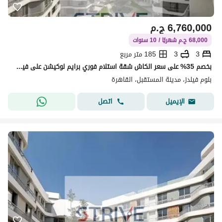
6,760,000
ج.م
68,000 ج.م شهريًا / 10 سنوات
3
3
185 متر مربع
بخصم 35% على سعر الكاش شقة استلام فوري برايم لوكيشن على فيو مفتوح دايركت على لاند سكيب في كمبوند "بلوم فيلدز" (Bloom Fields)
بلوم فيلدز، مدينة المستقبل، القاهرة
اتصل
الإيميل