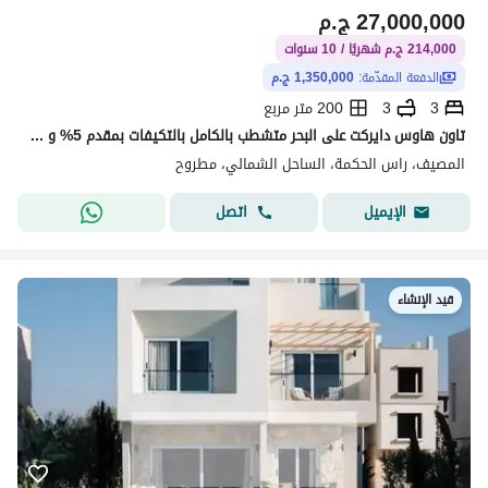
27,000,000
ج.م
214,000 ج.م شهريًا / 10 سنوات
الدفعة المقدّمة:
1,350,000 ج.م
3
3
200 متر مربع
تاون هاوس دايركت على البحر متشطب بالكامل بالتكيفات بمقدم 5% و المتبقي اقساط على 10 سنوات برايم لوكيشن في نورث كوست، رأس الحكمة.
المصيف، راس الحكمة، الساحل الشمالي، مطروح
اتصل
الإيميل
قيد الإنشاء