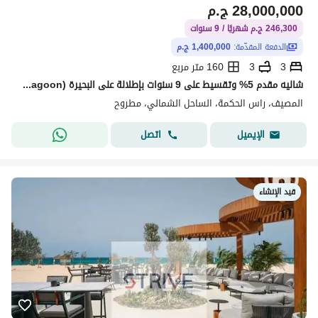
28,000,000
ج.م
246,300 ج.م شهريًا / 9 سنوات
الدفعة المقدّمة:
1,400,000 ج.م
3
3
160 متر مربع
شاليه مقدم 5% وتقسيط على 9 سنوات بإطلالة على البحيرة (Lagoon) في مشروع "المصيف" (El Masyaf) بمنطقة رأس الحكمة
المصيف، راس الحكمة، الساحل الشمالي، مطروح
اتصل
الإيميل
قيد الإنشاء