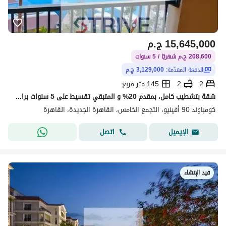
15,645,000
ج.م
208,600 ج.م شهريًا / 5 سنوات
الدفعة المقدّمة:
3,129,000 ج.م
2
2
145 متر مربع
شقة بتشطيب كامل، بمقدم 20% و المتبقي تقسيط على 5 سنوات برايم لوكيشن وإطلالة مفتوحة ومباشرة على المساحات الخضراء (لاند سكيب) في قلب منطقة التجمع الخامس
كومباوند 90 أفينيو، التجمع الخامس، القاهرة الجديدة، القاهرة
اتصل
الإيميل
قيد الإنشاء