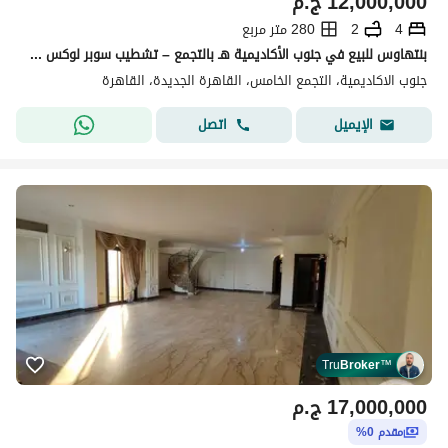
12,000,000
ج.م
4
2
280 متر مربع
بنتهاوس للبيع في جنوب الأكاديمية هـ بالتجمع – تشطيب سوبر لوكس وفيو مميز على جاردن
جنوب الاكاديمية، التجمع الخامس، القاهرة الجديدة، القاهرة
اتصل
الإيميل
Tru
Broker
™
17,000,000
ج.م
مقدم 0%