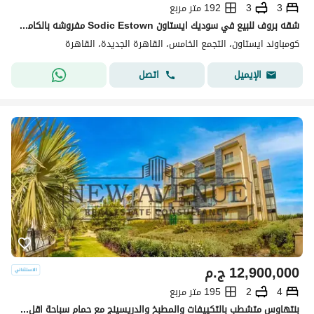
3
3
192 متر مربع
شقه بروف للبيع في سوديك ايستاون Sodic Estown مفروشه بالكامل فيو على جولف قطامية ديونز
كومباوند ايستاون، التجمع الخامس، القاهرة الجديدة، القاهرة
اتصل
الإيميل
12,900,000
ج.م
4
2
195 متر مربع
بنتهاوس متشطب بالتكييفات والمطبخ والدريسينج مع حمام سباحة اقل من سعر السوق لوكيشن مميز في جاليريا موون ڤالي GALLERIA MOON VALLEY