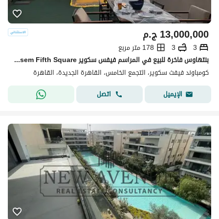
13,000,000
ج.م
3
3
178 متر مربع
بنتهاوس فاخرة للبيع في المراسم فيفس سكوير El Marasem Fifth Square فى موقع متميز بروف خاص تشطيب كامل مع 4 تكيفات جراج سيارات جاهزة على الاستلام الفورى
كومباوند فيفث سكوير، التجمع الخامس، القاهرة الجديدة، القاهرة
اتصل
الإيميل