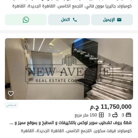
كومباوند جاليريا موون فالي، التجمع الخامس، القاهرة الجديدة، القاهرة
اتصل
الإيميل
11,750,000
ج.م
3
3
150 متر مربع
شقة بروف تشطيب سوبر لوكس بالتكييفات و المطبخ و بموقع مميز و اقساط على ٣ سنين جاهزة للاستلام Marasem Fifth square
كومباوند فيفث سكوير، التجمع الخامس، القاهرة الجديدة، القاهرة