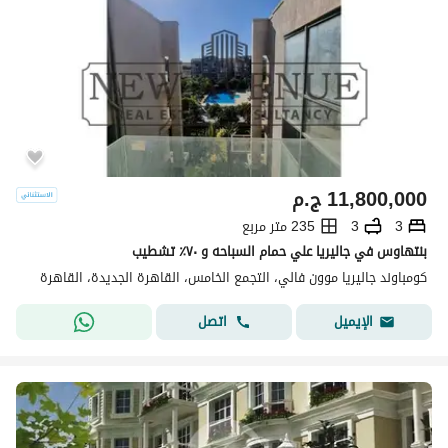
11,800,000
ج.م
3
3
235 متر مربع
بنتهاوس في جاليريا علي حمام السباحه و ٧٠٪؜ تشطيب
كومباوند جاليريا موون فالي، التجمع الخامس، القاهرة الجديدة، القاهرة
اتصل
الإيميل