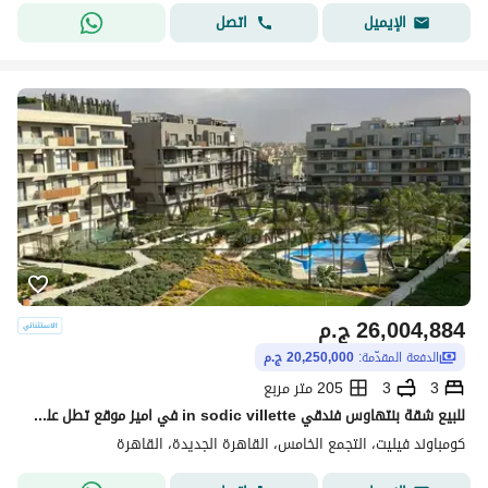
اتصل
الإيميل
26,004,884
ج.م
الدفعة المقدّمة:
20,250,000 ج.م
3
3
205 متر مربع
للبيع شقة بنتهاوس فندقي in sodic villette في اميز موقع تطل علي اللاندسكيب و واتر فيتشرز في كومبوند سوديك ڤيليت
كومباوند فيليت، التجمع الخامس، القاهرة الجديدة، القاهرة