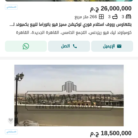
26,000,000
ج.م
3
3
266 متر مربع
بنتهاوس رووف استلام فوري لوكيشن مميز فيو بانوراما للبيع بكمبوند ليك فيو ريزيدنس Lake View Residence
كومباوند ليك فيو ريزدنس، التجمع الخامس، القاهرة الجديدة، القاهرة
اتصل
الإيميل
18,500,000
ج.م