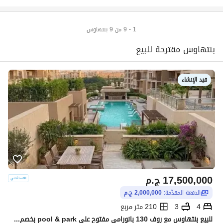
1 - 9 من 9 بنتهاوس
بنتهاوس مقترحة للبيع
قيد الإنشاء
17,500,000
ج.م
الدفعة المقدّمة:
2,000,000 ج.م
4
3
210 متر مربع
للبيع بنتهاوس مع روف 130 بانورامي مفتوح علي pool & park بخصم هائل علي طريق السويس مباشرة بالقرب من الباتيو سولا وبجوار The spine مدينتي دقائق من Auc