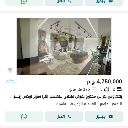
اتصل
الإيميل
4,750,000
ج.م
2
3
176 متر مربع
بنتهاوس بتراس مفتوح بفرش فندقي متشطب الترا سوبر لوكس ريسيل من المالك جاهز للسكن باميز لوكيشن بجوار سوان ليك التجمع الاول
التجمع الخامس، القاهرة الجديدة، القاهرة
اتصل
الإيميل