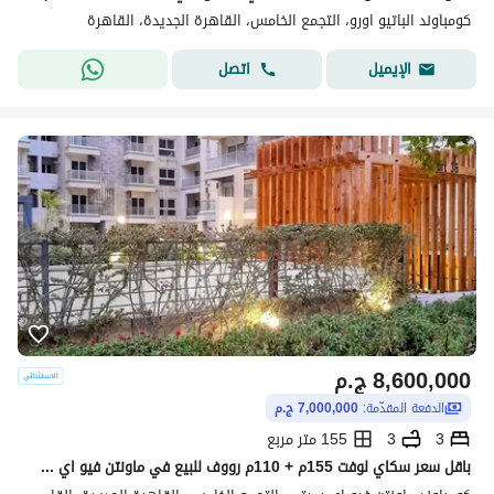
كومباوند الباتيو اورو، التجمع الخامس، القاهرة الجديدة، القاهرة
اتصل
الإيميل
8,600,000
ج.م
الدفعة المقدّمة:
7,000,000 ج.م
3
3
155 متر مربع
باقل سعر سكاي لوفت 155م + 110م رووف للبيع في ماونتن فيو اي سيتي القاهرة الجديدة Mountain View ICity New Cairo