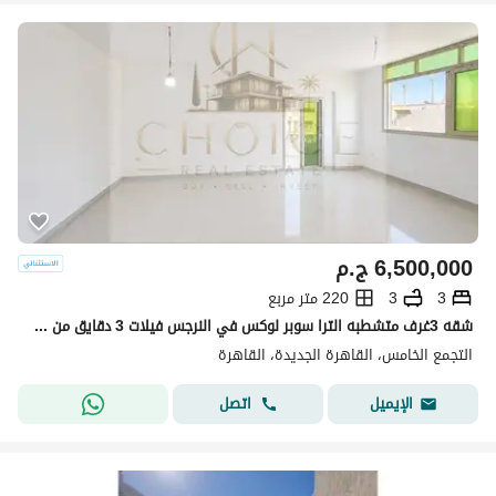
6,500,000
ج.م
3
3
220 متر مربع
شقه 3غرف متشطبه الترا سوبر لوكس في النرجس فيلات 3 دقايق من التسعيين الجنوبي اول سكن ريسيل من المالك بسعر لقططططه بالتجمع الخامس
التجمع الخامس، القاهرة الجديدة، القاهرة
اتصل
الإيميل