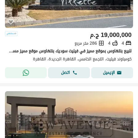
19,000,000
ج.م
4
4
286 متر مربع
للبيع بنتهاوس بموقع مميز في فيليت سوديك بنتهاوس موقع مميز مساحة المباني: 286 م² مساحة الروف: 145 م² 4 غرف نوم 4 حمامات غرفة مربية
كومباوند فيليت، التجمع الخامس، القاهرة الجديدة، القاهرة
اتصل
الإيميل