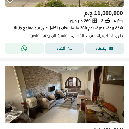
11,000,000
ج.م
4
3
260 متر مربع
شقة بروف ٤ غرف نوم 260 مترمتشطب بالكامل علي فيو مفتوح جنينة في جنوب الاكاديمية ganob alacadmya
جنوب الاكاديمية، التجمع الخامس، القاهرة الجديدة، القاهرة
اتصل
الإيميل