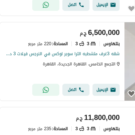
الإيميل
اتصل
6,500,000
ج.م
بنتهاوس
3
3
220 متر مربع
المساحة
:
شقه 3غرف متشطبه الترا سوبر لوكس في النرجس فيلات 3 دقايق من التسعيين الجنوبي اول سكن ريسيل من المالك بسعر لقططططه بالتجمع الخامس
التجمع الخامس، القاهرة الجديدة، القاهرة
الإيميل
اتصل
11,800,000
ج.م
بنتهاوس
3
3
235 متر مربع
المساحة
: