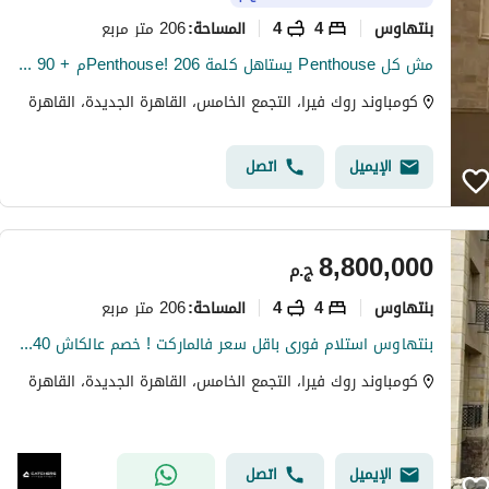
بنتهاوس
4
4
206 متر مربع
المساحة
:
مش كل Penthouse يستاهل كلمة Penthouse! 206م + Terrace 90م مساحة كبيرة + تيراس يخلي الـOutdoor جزء حقيقي من حياتك
كومباوند روك فيرا، التجمع الخامس، القاهرة الجديدة، القاهرة
الإيميل
اتصل
8,800,000
ج.م
بنتهاوس
4
4
206 متر مربع
المساحة
:
بنتهاوس استلام فورى باقل سعر فالماركت ! خصم عالكاش 40% في كمبوند روك فيرا بالتجمع الخامس ويوجد نظام تقسيط بمقدم 15% واقساط على 10 سنوات
كومباوند روك فيرا، التجمع الخامس، القاهرة الجديدة، القاهرة
الإيميل
اتصل