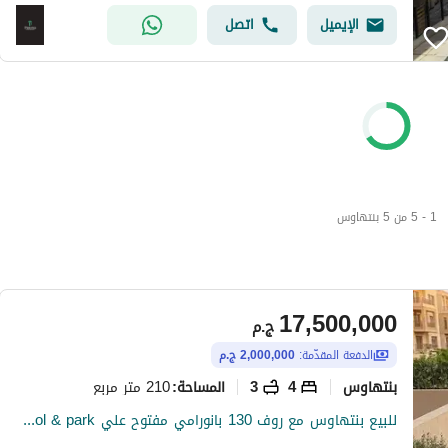
الإيميل
اتصل
1 - 5 من 5 بنتهاوس
17,500,000
ج.م
الدفعة المقدّمة:
2,000,000 ج.م
بنتهاوس
4
3
210 متر مربع
المساحة
:
للبيع بنتهاوس مع روف 130 بانورامي مفتوح علي pool & park بخصم هائل علي طريق السويس مباشرة بالقرب من الباتيو سولا وبجوار The spine مدينتي دقائق من Auc