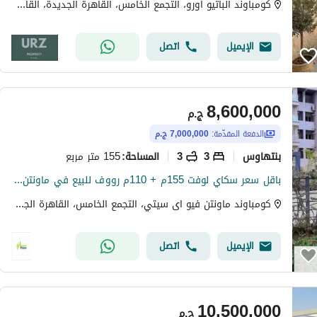
كومباوند الباتيو اورو، التجمع الخامس، القاهرة الجديدة، القاهرة
الإيميل
اتصل
8,600,000
ج.م
الدفعة المقدّمة:
7,000,000 ج.م
بنتهاوس
3
3
155 متر مربع
المساحة
:
باقل سعر سكاي لوفت 155م + 110م رووف للبيع في ماونتن فيو اي سيتي القاهرة الجديدة Mountain View ICity New Cairo
كومباوند ماونتن فيو اى سيتي، التجمع الخامس، القاهرة الجديدة، القاهرة
الإيميل
اتصل
10,500,000
ج.م