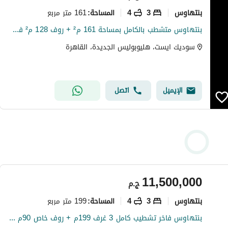
بنتهاوس
3
4
161 متر مربع
المساحة
:
بنتهاوس متشطب بالكامل بمساحة 161 م² + روف 128 م² في سوديك إيست
سوديك ايست، هليوبوليس الجديدة، القاهرة
الإيميل
اتصل
11,500,000
ج.م
بنتهاوس
3
4
199 متر مربع
المساحة
:
بنتهاوس فاخر تشطيب كامل 3 غرف 199م + روف خاص 90م موقع مميز جدًا سوديك إيست أزاليا