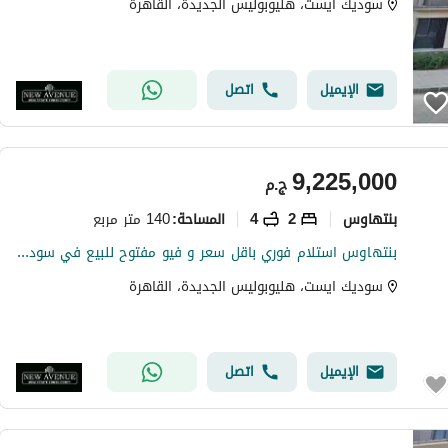
سوديك ايست، هليوبوليس الجديدة، القاهرة
الإيميل
اتصل
9,225,000
ج.م
بنتهاوس
2
4
140 متر مربع
المساحة
:
بنتهاوس استلام فوري باقل سعر و فيو مفتوح للبيع في سوديك ايست Sodic East
سوديك ايست، هليوبوليس الجديدة، القاهرة
الإيميل
اتصل