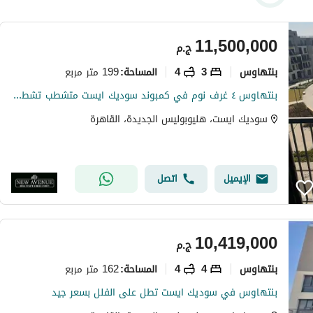
11,500,000
ج.م
بنتهاوس
3
4
199 متر مربع
المساحة
:
بنتهاوس ٤ غرف نوم في كمبوند سوديك ايست متشطب تشطيب فاخر جاهز للسكن بفيو مفتوح و موقع مميز
سوديك ايست، هليوبوليس الجديدة، القاهرة
الإيميل
اتصل
10,419,000
ج.م
بنتهاوس
4
4
162 متر مربع
المساحة
:
بنتهاوس في سوديك ايست تطل على الفلل بسعر جيد