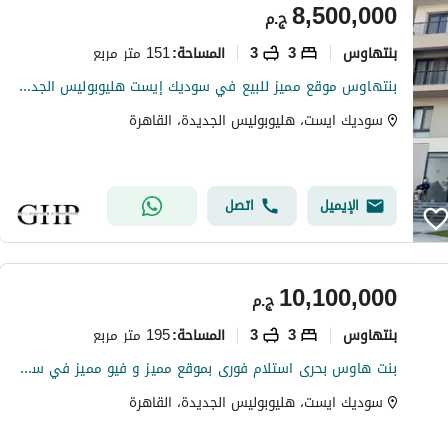
8,500,000
ج.م
بنتهاوس
3
3
151 متر مربع
المساحة
:
بنتهاوس موقع مميز للبيع في سوديك إيست هليوبوليس الجديدة Sodic East New Heliopolis
سوديك ايست، هليوبوليس الجديدة، القاهرة
الإيميل
اتصل
10,100,000
ج.م
بنتهاوس
3
3
195 متر مربع
المساحة
:
بنت هاوس بحرى استلام فورى بموقع مميز و فيو مميز في سوديك ايست - sodic east
سوديك ايست، هليوبوليس الجديدة، القاهرة