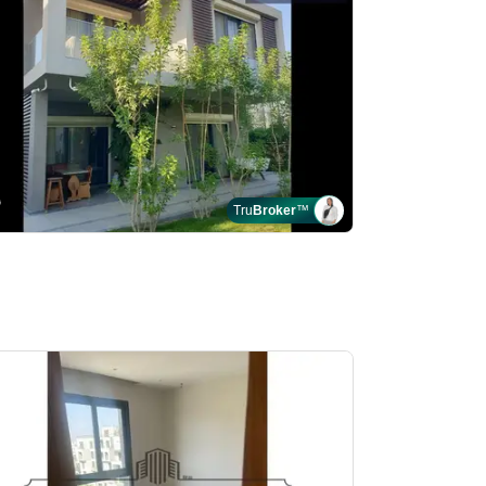
Tru
Broker
™