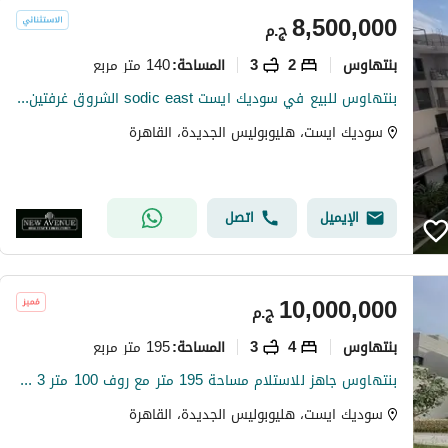
8,500,000
ج.م
بنتهاوس
2
3
140 متر مربع
المساحة
:
بنتهاوس للبيع في سوديك ايست sodic east الشروق غرفتين استلام فوري يطل علي لاندسكيب بدون تشطيب سعر شامل النادي
سوديك ايست، هليوبوليس الجديدة، القاهرة
الإيميل
اتصل
10,000,000
ج.م
بنتهاوس
4
3
195 متر مربع
المساحة
:
بنتهاوس جاهز للاستلام مساحة 195 متر مع روف 100 متر 3 غرف نوم وليفينج بموقع مميز وأفضل سعر بالمنطقة في أزاليا سوديك إيست Azalia Sodic East
سوديك ايست، هليوبوليس الجديدة، القاهرة