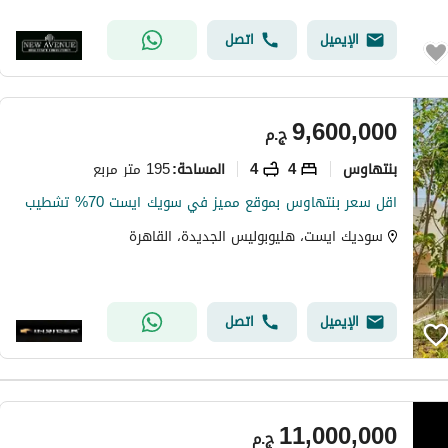
الإيميل
اتصل
9,600,000
ج.م
بنتهاوس
4
4
195 متر مربع
المساحة
:
اقل سعر بنتهاوس بموقع مميز في سويك ايست 70% تشطيب
سوديك ايست، هليوبوليس الجديدة، القاهرة
الإيميل
اتصل
11,000,000
ج.م