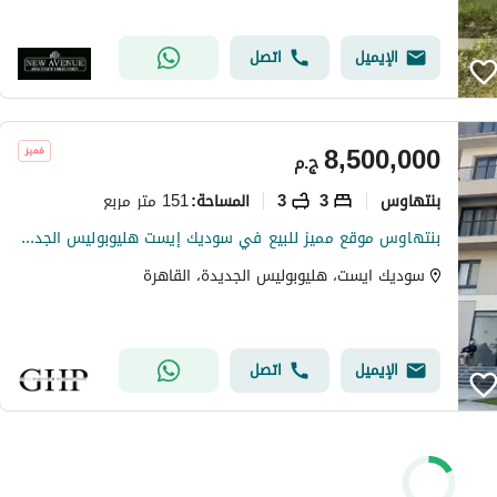
الإيميل
اتصل
8,500,000
ج.م
بنتهاوس
3
3
151 متر مربع
المساحة
:
بنتهاوس موقع مميز للبيع في سوديك إيست هليوبوليس الجديدة Sodic East New Heliopolis
سوديك ايست، هليوبوليس الجديدة، القاهرة
الإيميل
اتصل