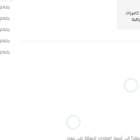
المقدم: 8,754,000
بنتها
كاميرات
المتبقي: 1,665,000 (حتى 2029)
بنتها
اقبة
اجمالي السعر :10,419,000
بنتها
بنتهاو
بنتهاو
====================================
داّ إلى أسعار العقارات المعلَنَة على بيوت.