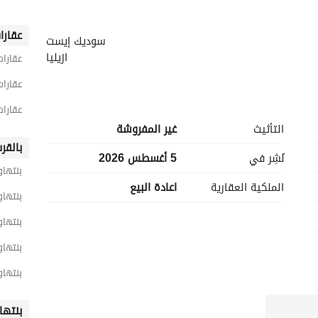
عقارا
سوديك إيست
ازيليا
عقارات
عقارات
بنتهاوس استلام فوري
عقارا
مساحة المباني 162 م
التأثيث
غير المفروشة
رووف مفتوح 97 م
بالقر
نُشِر في
5 أغسطس 2026
4 غرف نوم
بنتهاو
الملكية العقارية
اعادة البيع
(1 ماستر + تلبيس)
بنتهاو
4 حمامات
بنتها
غير مشطبة
بنتها
موقع متميز جدا يطل على الفيلات
بنتهاو
بنتها