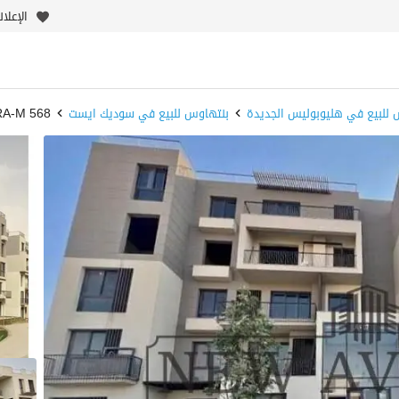
الإعلا
 للبيع في هليوبوليس الجديدة
بنتهاوس للبيع في سوديك ايست
RA-M 568 - بيو