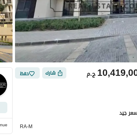
10,419,0
ج.م
شارك
حفظ
عر جيد
ي
الموقع والأماكن القريبة
nue
RA-M