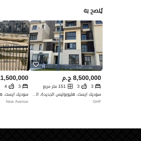
يُنصح به
8,500,000
ج.م
1,500,000
3
3
151 متر مربع
3
4
سوديك ايست، هليوبوليس الجديدة، القاهرة
New Avenue
GHP