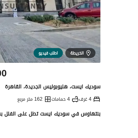
الخريطة
اطلب فيديو
00
سوديك ايست، هليوبوليس الجديدة، القاهرة
4 غرف
4 حمامات
162 متر مربع
بنتهاوس في سوديك ايست تطل على الفلل بس
التفاصيل
الاتجاهات والمؤشرات
رهن عقار