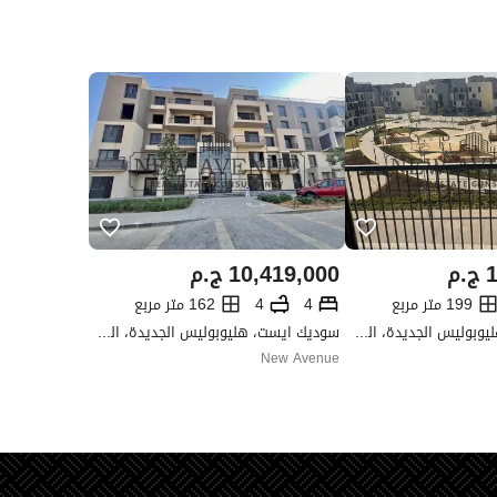
1
ج.م
10,419,000
ج.م
199 متر مربع
4
4
162 متر مربع
سوديك ايست، هليوبوليس الجديدة، القاهرة
سوديك ايست، هليوبوليس الجديدة، القاهرة
New Avenue