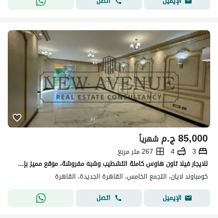
اتصل
الإيميل
85,000
ج.م
شهرياً
3
4
267 متر مربع
للايجار فيلا تاون هاوس كاملة التشطيب وشبه مفروشة، موقع مميز بإطلالة خلابة، بسعر مناسب جدًا في ليان Layan
كومباوند لايان، التجمع الخامس، القاهرة الجديدة، القاهرة
اتصل
الإيميل