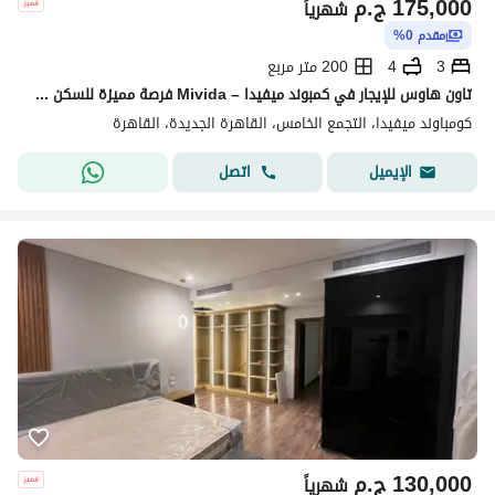
175,000
ج.م
شهرياً
مقدم 0%
3
4
200 متر مربع
تاون هاوس للإيجار في كمبوند ميفيدا – Mivida فرصة مميزة للسكن في أحد أرقى كمبوندات القاهرة الجديدة، تاون هاوس راقٍ داخل كمبوند ميفيدا، يتميز بموقعه ال
كومباوند ميفيدا، التجمع الخامس، القاهرة الجديدة، القاهرة
اتصل
الإيميل
130,000
ج.م
شهرياً