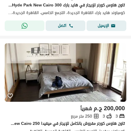
تاون هاوس كورنر للإيجار في هايد بارك Hyde Park New Cairo 300 متر + حديقة 250 متر 4 غرف نوم (2 ماستر) 3 حمامات
كومباوند هايد بارك القاهرة الجديدة، التجمع الخامس، القاهرة الجديدة، القاهرة
اتصل
الإيميل
200,000
ج.م
شهرياً
3
3
250 متر مربع
تاون هاوس كورنر مفروش بالكامل للإيجار في ميفيدا Mivida New Cairo 250 متر 3 غرف نوم 3 حمامات غرفة مربية وغرفة غسيل