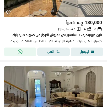
130,000
ج.م
شهرياً
3
4
247 متر مربع
تاون كورنر3غرف + اسانسير نص مفروش للايجار فى كمبوند هايد بارك townhouse for rent in Hyde Park Compound.
كومباوند هايد بارك القاهرة الجديدة، التجمع الخامس، القاهرة الجديدة، القاهرة
اتصل
الإيميل