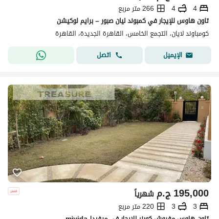
4
4
266 متر مربع
تاون هاوس للإيجار في كمبوند ليان صبور – برايم لوكيشن
كومباوند لايان، التجمع الخامس، القاهرة الجديدة، القاهرة
اتصل
الإيميل
195,000
ج.م
شهرياً
3
3
220 متر مربع
تاون هاوس مفروش كورنر للإيجار في ميفيدا-mivida