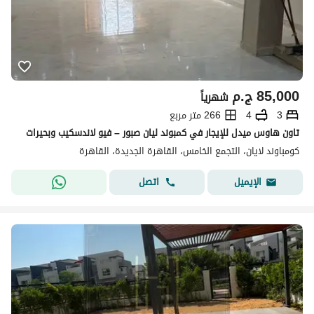
85,000
ج.م
شهرياً
3
4
266 متر مربع
تاون هاوس ميدل للإيجار في كمبوند ليان صبور – فيو لاندسكيب وبحيرات
كومباوند لايان، التجمع الخامس، القاهرة الجديدة، القاهرة
اتصل
الإيميل