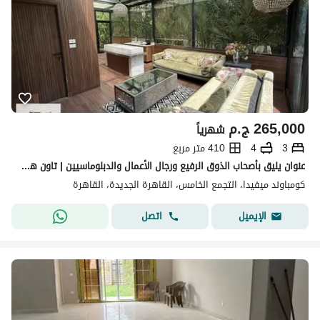
265,000
ج.م
شهرياً
3
4
410 متر مربع
عنوان يليق بأصحاب الذوق الرفيع ورجال الأعمال والدبلوماسيين | تاون هاوس كورنر مفروش بالكامل في ميفيدا
كومباوند ميفيدا، التجمع الخامس، القاهرة الجديدة، القاهرة
اتصل
الإيميل