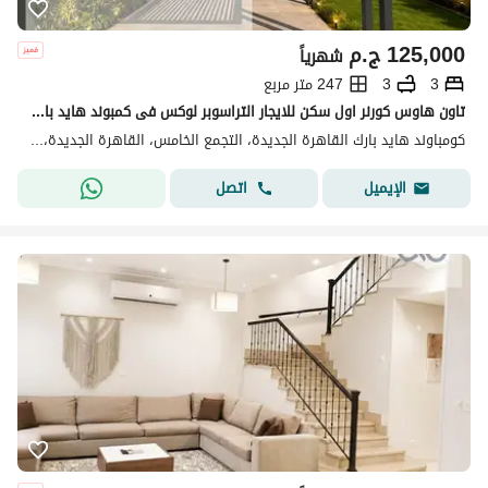
125,000
ج.م
شهرياً
3
3
247 متر مربع
تاون هاوس كورنر اول سكن للايجار التراسوبر لوكس فى كمبوند هايد بارك نيو كايرو بالقرب من شارع التسعين بمنطقة الجولدن سكويرTown for Rent in Hyde Park
كومباوند هايد بارك القاهرة الجديدة، التجمع الخامس، القاهرة الجديدة، القاهرة
اتصل
الإيميل