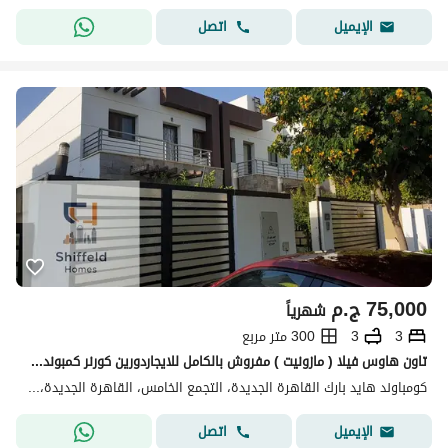
اتصل
الإيميل
75,000
ج.م
شهرياً
3
3
300 متر مربع
تاون هاوس فيلا ( مازونيت ) مفروش بالكامل للايجاردورين كورنر كمبوند هايد بارك في القاهره الجديدهوقع مميز جدا بجوار كمبوند ميفيدا الجامعة الامريكية
كومباوند هايد بارك القاهرة الجديدة، التجمع الخامس، القاهرة الجديدة، القاهرة
اتصل
الإيميل