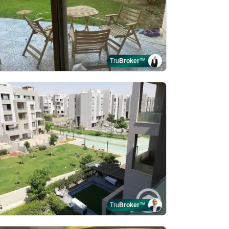
Tru
Broker
™
Tru
Broker
™