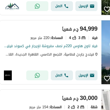
الإيميل
اتصل
94,999
ج.م
شهرياً
فیلا
3
4
220 متر مربع
المساحة
:
فيلا تاون هاوس 220م نصف مفروشة للإيجار في كمبوند فيليج جاردنز قطامية Village Gardens Katameya التجمع الخامس بالقاهرة الجديدة دقايق من الAUC
فيلدج جاردن قطامية، التجمع الخامس، القاهرة الجديدة، القاهرة
الإيميل
اتصل
30,000
ج.م
شهرياً
شقة
2
2
154 متر مربع
المساحة
: