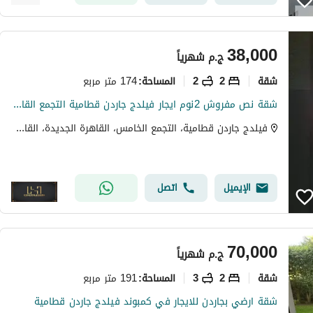
38,000
ج.م
شهرياً
شقة
2
2
174 متر مربع
المساحة
:
شقة نص مفروش 2نوم ايجار فيلدج جاردن قطامية التجمع القاهرة الجديدة Apartment rent Village Garden Katameya VGK Palm Hills New Cairo
فيلدج جاردن قطامية، التجمع الخامس، القاهرة الجديدة، القاهرة
الإيميل
اتصل
70,000
ج.م
شهرياً
شقة
2
3
191 متر مربع
المساحة
:
شقة ارضي بجاردن للايجار في كمبوند فيلدج جاردن قطامية