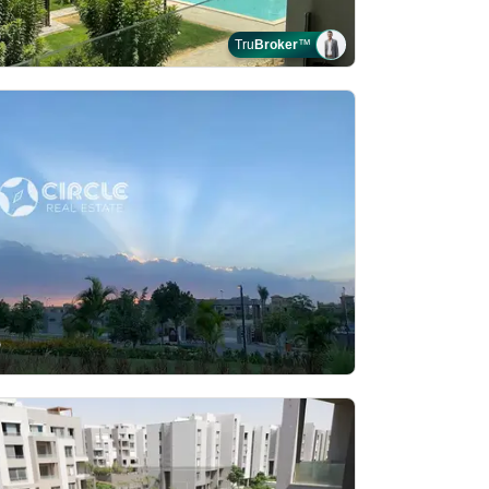
Tru
Broker
™