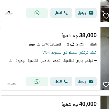
الإيميل
اتصل
38,000
ج.م
شهرياً
شقة
2
2
174 متر مربع
المساحة
:
شقة غرفتين للايجار في كمبوند VGK
فيلدج جاردن قطامية، التجمع الخامس، القاهرة الجديدة، القاهرة
الإيميل
اتصل
40,000
ج.م
شهرياً