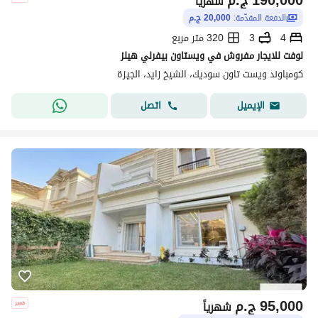
190,000
ج.م
شهرياً
الدفعة المقدّمة:
20,000 ج.م
4
3
320 متر مربع
لوفت للايجار مفروش في ويستاون بيفرلي هيلز
كومباوند ويست تاون سوديك، الشيخ زايد، الجيزة
اتصل
الإيميل
95,000
ج.م
شهرياً