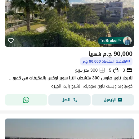
Tru
Broker
™
90,000
ج.م
شهرياً
الدفعة المقدّمة:
90,000 ج.م
3
5
300 متر مربع
للايجار تاون هاوس 300 متشطب الترا سوبر لوكس بالمكيفات في كمبوند ويست تاون الشيخ زايد سوديك بالعفش او بدون بجوار الجريا
كومباوند ويست تاون سوديك، الشيخ زايد، الجيزة
اتصل
الإيميل