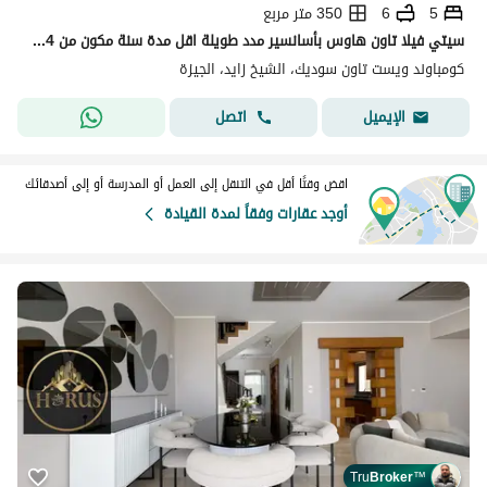
5
6
350 متر مربع
سيتي فيلا تاون هاوس بأسانسير مدد طويلة اقل مدة سنة مكون من 4 ادوار للإيجار المفروش في كمبوند ويست تاون - سوديك - مدينة الشيخ زايد
كومباوند ويست تاون سوديك، الشيخ زايد، الجيزة
اتصل
الإيميل
اقض وقتًا أقل في التنقل إلى العمل أو المدرسة أو إلى أصدقائك
أوجد عقارات وفقاً لمدة القيادة
Tru
Broker
™