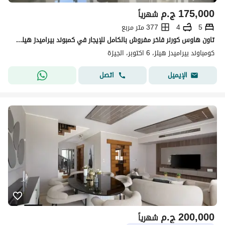
175,000
ج.م
شهرياً
5
4
377 متر مربع
تاون هاوس كورنر فاخر مفروش بالكامل للإيجار في كمبوند بيراميدز هيلز 6 أكتوبر Pyramids Hills Compound 6th of October
كومباوند بيراميدز هيلز، 6 اكتوبر، الجيزة
اتصل
الإيميل
200,000
ج.م
شهرياً