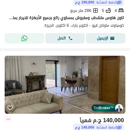
الدفعة المقدّمة:
190,000 ج.م
4
5
286 متر مربع
تاون هاوس متشطب ومفروش بمستوي رائع بجميع الأجهزة للايجار بماونتن فيو اكتوبر بارك 6 أكتوبر Townhouse for rent in Mountain view October park
كومباوند ماونتن فيو - اكتوبر بارك، 6 اكتوبر، الجيزة
اتصل
الإيميل
Tru
Broker
™
140,000
ج.م
شهرياً
الدفعة المقدّمة:
140,000 ج.م