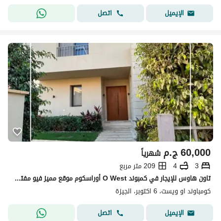
اتصل
الإيميل
60,000
ج.م
شهرياً
3
4
209 متر مربع
تاون هاوس للإيجار في كمبوند O West أوراسكوم موقع مميز فيو مفتوح سعر لقطة
كومباوند او ويست، 6 اكتوبر، الجيزة
اتصل
الإيميل