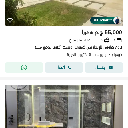
Tru
Broker
™
55,000
ج.م
شهرياً
3
3
202 متر مربع
تاون هاوس للإيجار في كمبوند اويست أكتوبر موقع مميز
كومباوند او ويست، 6 اكتوبر، الجيزة
اتصل
الإيميل