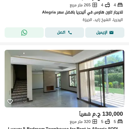
4
4
265 متر مربع
للايجار تاون هاوس في أليجريا بافضل سعر Alegria
اليجريا، الشيخ زايد، الجيزة
اتصل
الإيميل
130,000
ج.م
شهرياً
5
5
320 متر مربع
Luxury 5-Bedroom Townhouse for Rent in Allegria SODIC | Mark Mack Design | 320 sqm