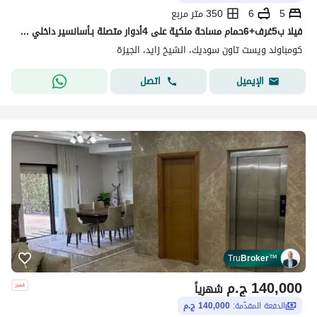
5
6
350 متر مربع
فيلا ب5غرف+6حمام مساحة ملكية على 4أدوار متصلة بـأسانسير داخلي للإيجار المفروش كمبوند (Westown - SODIC) مدينة الشيخ زايد
كومباوند ويست تاون سوديك، الشيخ زايد، الجيزة
اتصل
الإيميل
Tru
Broker
™
140,000
ج.م
شهرياً
الدفعة المقدّمة:
140,000 ج.م