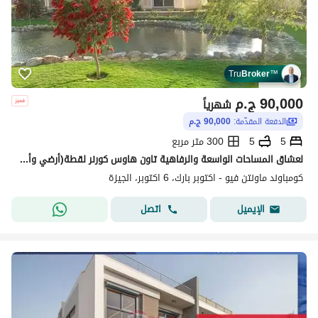
Tru
Broker
™
90,000
ج.م
شهرياً
الدفعة المقدّمة:
90,000 ج.م
5
5
300 متر مربع
لعشاق المساحات الواسعة والرفاهية تاون هاوس كورنر لقطة(أرضي وأول وروف)5 غرف بالمطبخ والتكييفات كمبوند ماونتن فيو أكتوبر بارك(Mountain View October Park
كومباوند ماونتن فيو - اكتوبر بارك، 6 اكتوبر، الجيزة
اتصل
الإيميل