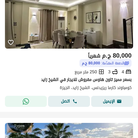
80,000
ج.م
شهرياً
الدفعة المقدّمة:
80,000 ج.م
4
3
250 متر مربع
بسعر مميز تاون هاوس مفروش للايجار في الشيخ زايد
كومباوند كارما ريزيدنس، الشيخ زايد، الجيزة
اتصل
الإيميل