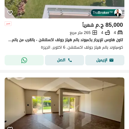
Tru
Broker
™
85,000
ج.م
شهرياً
4
4
265 متر مربع
تاون هاوس للإيجار بكمبوند بالم هيلز جولف اكستنشن - بالقرب من بالم فالي و ذا كراون , جولف فيوز Golf views و دقائق من نيو جيزة , New Giza و بيفرلي هيلز
كومباوند بالم هيلز جولف اكستنشن، 6 اكتوبر، الجيزة
اتصل
الإيميل