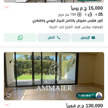
15,000
ج.م
يومياً
4
4
799 متر مربع
تاون هاوس مفروش بالكامل للايجار اليومي والشهري
كومباوند بيفرلى هيلز، الشيخ زايد، الجيزة
اتصل
الإيميل
Tru
Broker
™
130,000
ج.م
شهرياً