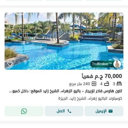
Tru
Broker
™
70,000
ج.م
شهرياً
3
4
240 متر مربع
تاون هاوس فاخر للإيجار – باتيو الزهراء، الشيخ زايد الموقع: داخل كمبوند باتيو الزهراء الجديد أمام النادي الأهلي مباشرة، وعلى بُعد دقائق من مطار س
كومباوند الباتيو زهراء، الشيخ زايد، الجيزة
اتصل
الإيميل