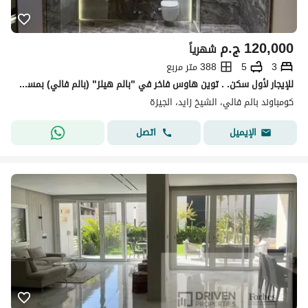
120,000
ج.م
شهرياً
3
5
388 متر مربع
للإيجار لأول سكن. . توين هاوس فاخر في "بالم هيلز" (بالم فالي) بمساحات واسعة وتكييفات بالكامل
كومباوند بالم فالي، الشيخ زايد، الجيزة
اتصل
الإيميل