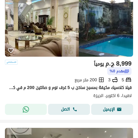
8,999
ج.م
يومياً
مقدم 0%
5
3
200 متر مربع
فيلا كلاسيك مكيفة بمسبح ساخن ب 5 غرف نوم و صالتين 200 م في كمبوند لافيدا البستان
لافيدا، 6 اكتوبر، الجيزة
اتصل
الإيميل