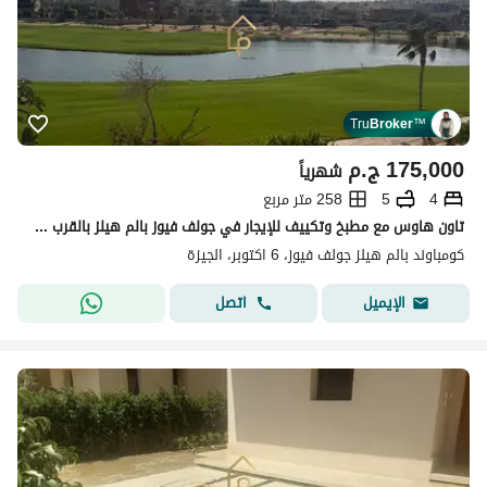
Tru
Broker
™
175,000
ج.م
شهرياً
4
5
258 متر مربع
تاون هاوس مع مطبخ وتكييف للإيجار في جولف فيوز بالم هيلز بالقرب من نيو جيزة، بالم باركس،اويست ، الشيخ زايد، ووصلة دهشور
كومباوند بالم هيلز جولف فيوز، 6 اكتوبر، الجيزة
اتصل
الإيميل