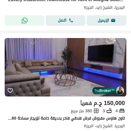
اليجريا، الشيخ زايد، الجيزة
اتصل
الإيميل
Tru
Broker
™
150,000
ج.م
شهرياً
4
3
380 متر مربع
تاون هاوس مفروش فرش فندقي فاخر بحديقة خاصة للإيجار مساحة 380 متر في كومباوند أليجريا – بيفرلي هيلز، الشيخ زايد elsheikh zayed
اليجريا، الشيخ زايد، الجيزة