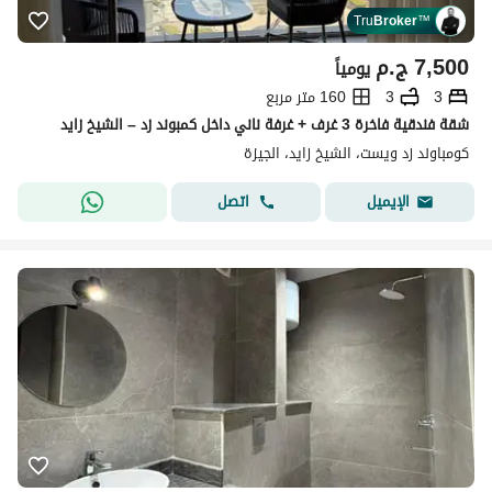
Tru
Broker
™
7,500
ج.م
يومياً
3
3
160 متر مربع
شقة فندقية فاخرة 3 غرف + غرفة ناني داخل كمبوند زد – الشيخ زايد
كومباوند زد ويست، الشيخ زايد، الجيزة
اتصل
الإيميل