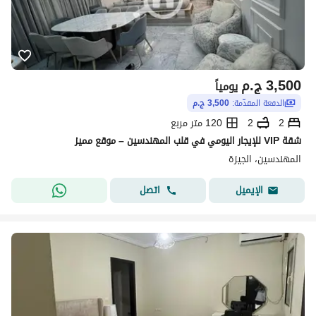
3,500
ج.م
يومياً
الدفعة المقدّمة:
3,500 ج.م
2
2
120 متر مربع
شقة VIP للإيجار اليومي في قلب المهندسين – موقع مميز
المهندسين، الجيزة
اتصل
الإيميل