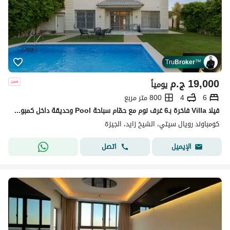
Tru
Broker
™
19,000
ج.م
يومياً
6
4
800 متر مربع
فيلا Villa فاخرة بـ6 غرف نوم مع حمّام سباحة Pool وحديقة داخل كمبوند رويال سيتي Royal City – الشيخ زايد Sheikh Zayed
كومباوند رويال سيتي، الشيخ زايد، الجيزة
اتصل
الإيميل