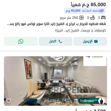
65,000
ج.م
شهرياً
الدفعة المقدّمة:
65,000 ج.م
3
3
260 متر مربع
شقه فندقيه للايجار ب ابراج زد الشيخ زايد الترا سوبر لوكس فيو رائع بسعر ممتاز
كومباوند زد ويست، الشيخ زايد، الجيزة
اتصل
الإيميل
Tru
Broker
™