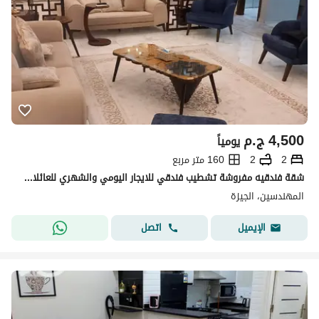
4,500
ج.م
يومياً
2
2
160 متر مربع
شقة فندقيه مفروشة تشطيب فندقي للايجار اليومي والشهري للعائلات للسكن الراقي والمميز
المهندسين، الجيزة
اتصل
الإيميل