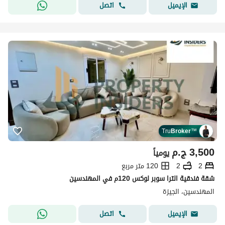
اتصل
الإيميل
Tru
Broker
™
3,500
ج.م
يومياً
2
2
120 متر مربع
شقة فندقية الترا سوبر لوكس 120م في المهندسين
المهندسين، الجيزة
اتصل
الإيميل