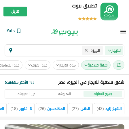
تطبيق بيوت
تنزيل
حفظ
الجيزة
للايجار
شقة فندقية
مدة الايجار
عدد الغرف
عدد الحمامات
شقق فندقية للايجار في الجيزة، مَصر
الأكثر مشاهدة
جميع العقارات
المفروشة
غير المفروشة
الشيخ زايد
(
43
)
الدقى
(
27
)
المهندسين
(
26
)
6 اكتوبر
(
18
)
الع