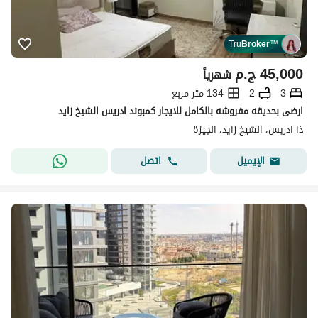
Tru
Broker
™
45,000
ج.م
شهرياً
3
2
134 متر مربع
ارضى بحديقه مفروشه بالكامل للايجار كمبوند ادريس الشيخ زايد
ذا ادريس، الشيخ زايد، الجيزة
اتصل
الإيميل