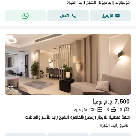
كومباوند زايد ديونز، الشيخ زايد، الجيزة
اتصل
الإيميل
7,500
ج.م
يومياً
3
3
200 متر مربع
شقة فندقية للايجار ((مصر))القاهرة الشيخ زايد للأسر والعائلات
الشيخ زايد، الجيزة