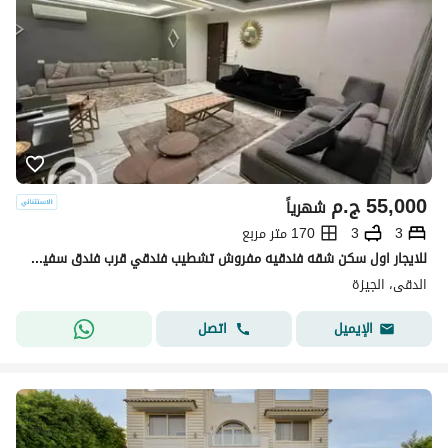
55,000
ج.م
شهرياً
3
3
170 متر مربع
للايجار اول سكن شقه فندقيه مفروش تشطيب فندقي قرب فندق سفير ميدان المساحه للسكن الراقي بالدقي
الدقى، الجيزة
اتصل
الإيميل