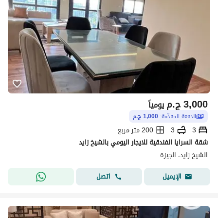
3,000
ج.م
يومياً
الدفعة المقدّمة:
1,000 ج.م
3
3
200 متر مربع
شقة السرايا الفندقية للايجار اليومي بالشيخ زايد
الشيخ زايد، الجيزة
اتصل
الإيميل