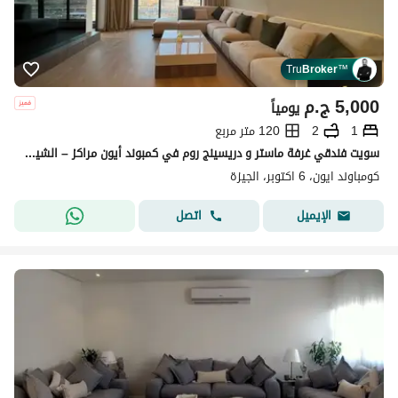
Tru
Broker
™
5,000
ج.م
يومياً
1
2
120 متر مربع
سويت فندقي غرفة ماستر و دريسينج روم في كمبوند أيون مراكز – الشيخ زايد (خلف مول العرب)
كومباوند ايون، 6 اكتوبر، الجيزة
اتصل
الإيميل