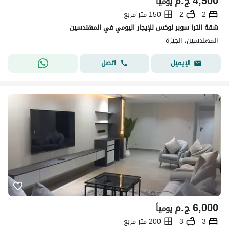
4,500
ج.م
يومياً
2
2
150 متر مربع
شقة الترا سوبر لوكس للإيجار اليومي في المهندسين
المهندسين، الجيزة
اتصل
الإيميل
6,000
ج.م
يومياً
3
3
200 متر مربع