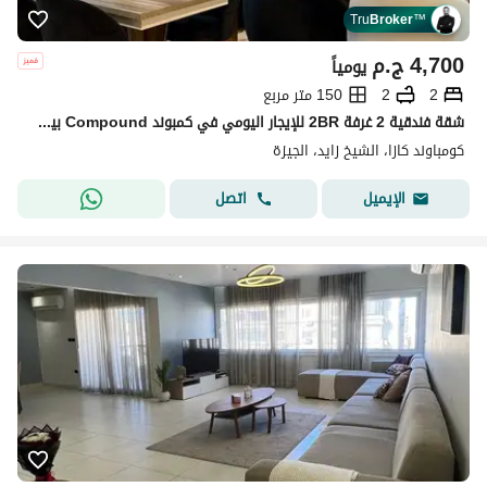
Tru
Broker
™
4,700
ج.م
يومياً
2
2
150 متر مربع
شقة فندقية 2 غرفة 2BR للإيجار اليومي في كمبوند Compound بيفرلي هيلز – الشيخ زايد Beverly Hills Compound – Sheikh Zayed
كومباوند كازا، الشيخ زايد، الجيزة
اتصل
الإيميل