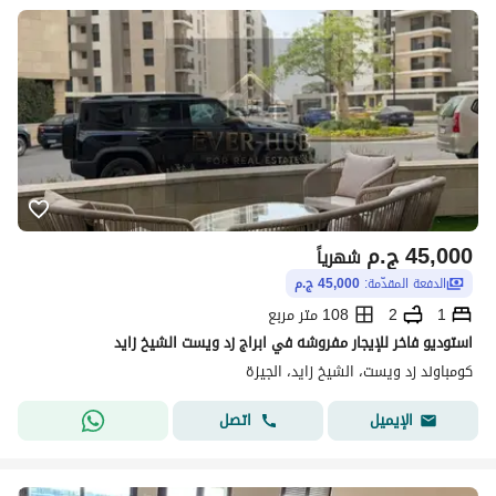
45,000
ج.م
شهرياً
الدفعة المقدّمة:
45,000 ج.م
1
2
108 متر مربع
استوديو فاخر للإيجار مفروشه في ابراج زد ويست الشيخ زايد
كومباوند زد ويست، الشيخ زايد، الجيزة
اتصل
الإيميل