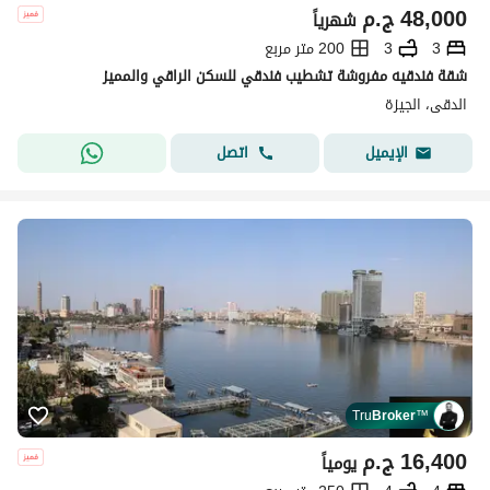
48,000
ج.م
شهرياً
3
3
200 متر مربع
شقة فندقيه مفروشة تشطيب فندقي للسكن الراقي والمميز
الدقى، الجيزة
اتصل
الإيميل
Tru
Broker
™
16,400
ج.م
يومياً