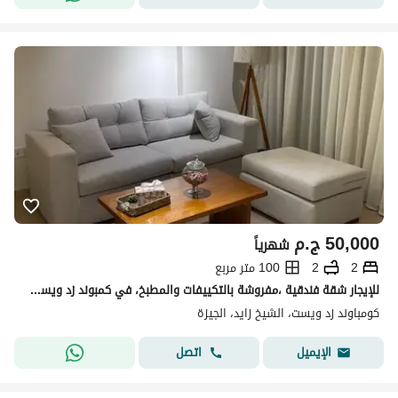
50,000
ج.م
شهرياً
2
2
100 متر مربع
للإيجار شقة فندقية ،مفروشة بالتكييفات والمطبخ، في كمبوند زد ويست، الشيخ زايد. For Rent Hotel Apartment,With AC/S and Kitchen,Zad West, Sheikh Zayed.
كومباوند زد ويست، الشيخ زايد، الجيزة
اتصل
الإيميل