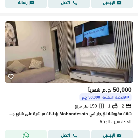
اتصل
رسالة
الإيميل
50,000
ج.م
شهرياً
الدفعة المقدّمة:
50,000 ج.م
2
1
150 متر مربع
شقة مفروشة للإيجار في Mohandessin بإطلالة مباشرة على شارع جامعة الدول العربية مع بلكونة وموقع مميز قريب من الخدمات والمطاعم في منطقة حيوية تناسب السكن اليومي
المهندسين، الجيزة
اتصل
الإيميل