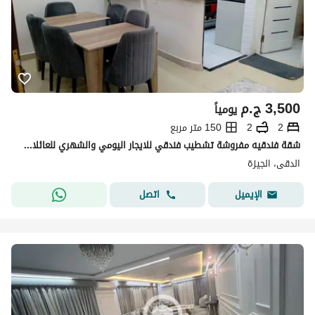
3,500
ج.م
يومياً
2
2
150 متر مربع
شقة فندقيه مفروشة تشطيب فندقي للايجار اليومي والشهري للعائلات للسكن الراقي والمميز
الدقى، الجيزة
اتصل
الإيميل