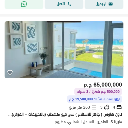
اتصل
الإيميل
65,000,000
ج.م
500,000 ج.م شهريًا / 3 سنوات
الدفعة المقدّمة:
19,500,000 ج.م
4
3
263 متر مربع
تاون هاوس ( جاهز للاستلام ) سى فيو متشطب (بالتكييفات + الفرش) فى قريه دايز الساحل الشمالى dayz north oast
مارينا 5، العلمين، الساحل الشمالي، مطروح