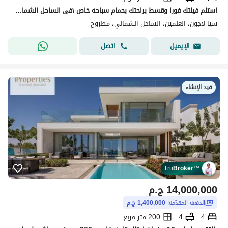
استلم فيلتك فورا وقسط براحتك بحمام سباحه خاص \فى الساحل الشمالى بجوار مارينا
سيا لاجون، العلمين، الساحل الشمالي، مطروح
اتصل
الإيميل
قيد الإنشاء
Tru
Broker
™
14,000,000
ج.م
الدفعة المقدّمة:
1,400,000 ج.م
4
4
200 متر مربع