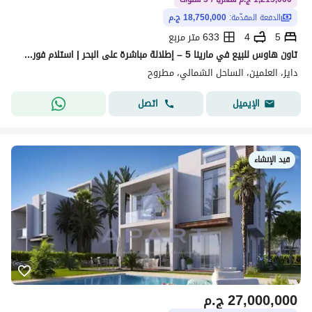
الدفعة المقدّمة:
18,750,000 ج.م
5
4
633 متر مربع
تاون هاوس للبيع في مارينا 5 – إطلالة مباشرة على البحر | استلام فوري | تقسيط حتى 3 سنوات
دايز، العلمين، الساحل الشمالي، مطروح
اتصل
الإيميل
قيد الإنشاء
27,000,000
ج.م