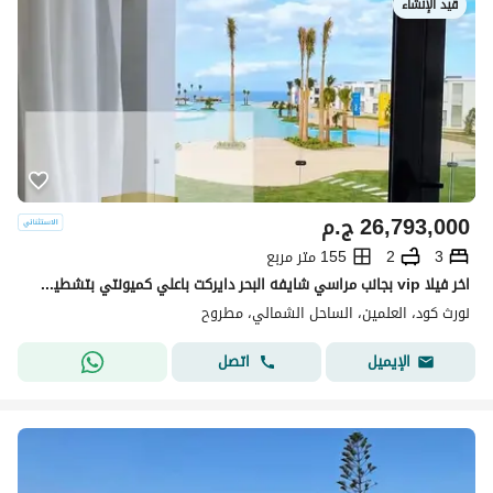
قيد الإنشاء
26,793,000
ج.م
3
2
155 متر مربع
اخر فيلا vip بجانب مراسي شايفه البحر دايركت باعلي كميونتي بتشطيب كامل
نورث كود، العلمين، الساحل الشمالي، مطروح
اتصل
الإيميل