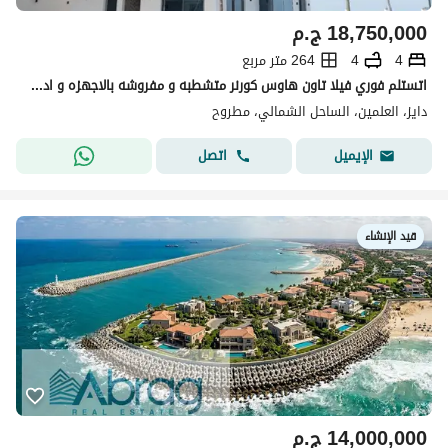
18,750,000
ج.م
4
4
264 متر مربع
اتستلم فوري فيلا تاون هاوس كورنر متشطبه و مفروشه بالاجهزه و ادوات المطبخ دايركت علي البحر و بفيو بانورامي 360° بجوار فندق ريكسوس في العلمين الجديده
دايز، العلمين، الساحل الشمالي، مطروح
اتصل
الإيميل
قيد الإنشاء
14,000,000
ج.م