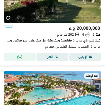
20,000,000
ج.م
6
6
262 متر مربع
فيلا للبيع في مارينا 5 متشطبة ومفروشة اول صف على البحر مباشره و جاهزة للاستلام الصيف ده، ومتاحة للمعاينة. مساحة 262 متر، بتشطيب مودرن فاخر شامل الفرش والأجهزة والتكييفات، وسعرها قابل للتفاوض مع خصم مميز للمشتري الجاد. نوع الوحدة: فيلا المساحة: 262 متر
مارينا 5، العلمين، الساحل الشمالي، مطروح
اتصل
الإيميل
قيد الإنشاء