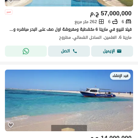
57,000,000
ج.م
6
6
262 متر مربع
فيلا للبيع في مارينا 6 متشطبة ومفروشة اول صف على البحر مباشره و جاهزة للاستلام الصيف ده، ومتاحة للمعاينة. مساحة 262 متر، بتشطيب مودرن فاخر شامل الفرش والأجهزة والتكييفات، وسعرها قابل للتفاوض مع خصم مميز للمشتري الجاد. نوع الوحدة: فيلا المساحة: 262 متر
مارينا 6، العلمين، الساحل الشمالي، مطروح
اتصل
الإيميل
قيد الإنشاء