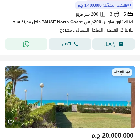
الدفعة المقدّمة:
1,400,000 ج.م
5
3
200 متر مربع
امتلك تاون هاوس 200م في PAUSE North Coast داخل مدينة ساحلية متكاملة على البحر مباشرة!
مارينا 2، العلمين، الساحل الشمالي، مطروح
اتصل
الإيميل
قيد الإنشاء
20,000,000
ج.م