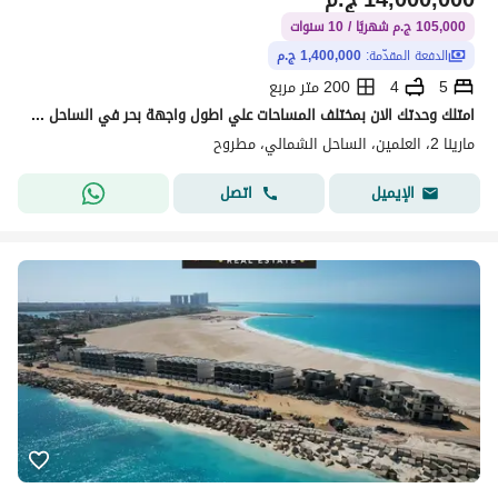
105,000 ج.م شهريًا / 10 سنوات
الدفعة المقدّمة:
1,400,000 ج.م
5
4
200 متر مربع
امتلك وحدتك الان بمختلف المساحات علي اطول واجهة بحر في الساحل 2 كيلو متر بعمق 400م فقط! اقل اسعار بمقدم 10% تقسيط حتي 10 سنين !
مارينا 2، العلمين، الساحل الشمالي، مطروح
اتصل
الإيميل