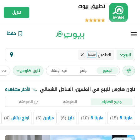
تطبيق بيوت
تنزيل
حفظ
العلمين
للبيع
مختلط
تاون هاوس
عدد 
الجميع
جاهز
قيد الإنشاء
تاون هاوس للبيع في العلمين، الساحل الشمالي
الأكثر مشاهدة
جميع العقارات
المفروشة
غير المفروشة
مارينا 5
(
15
)
مارينا 8
(
10
)
دايز
(
6
)
مزارين
(
6
)
لونج بيتش
(
4
)