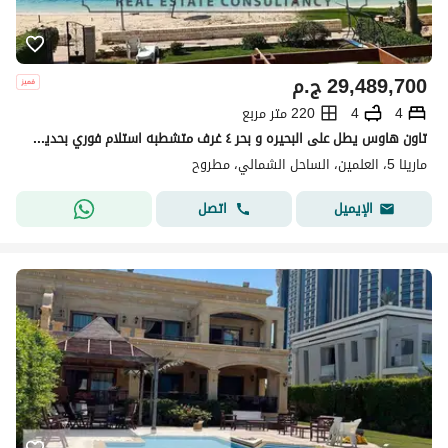
29,489,700
ج.م
4
4
220 متر مربع
تاون هاوس يطل على البحيره و بحر ٤ غرف متشطبه استلام فوري بحديقه خاصه للبيع في مارينا ٥ marina 5
مارينا 5، العلمين، الساحل الشمالي، مطروح
اتصل
الإيميل