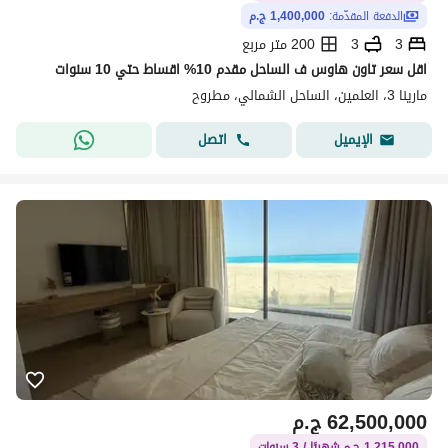
الدفعة المقدّمة:
1,400,000 ج.م
3
3
200 متر مربع
اقل سعر تاون هاوس ف الساحل مقدم 10% اقساط حتي 10 سنوات
مارينا 3، العلمين، الساحل الشمالي، مطروح
اتصل
الإيميل
62,500,000
ج.م
1,215,000 ج.م شهريًا / 3 سنوات