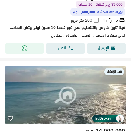
93,000 ج.م شهريًا / 10 سنوات
الدفعة المقدّمة:
1,400,000 ج.م
5
4
200 متر مربع
فيلا تاون هاوس بالتشطيب سي فيو قسط 10 سنين لونج بيتش الساحل الشمالي كمبوند PAUSE
لونج بيتش، العلمين، الساحل الشمالي، مطروح
اتصل
الإيميل
قيد الإنشاء
Tru
Broker
™
14,000,000
ج.م