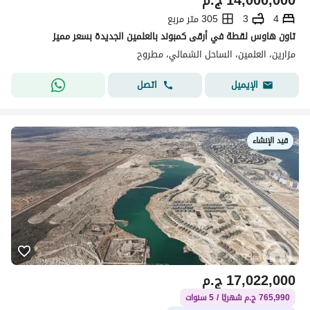
14,000,000
ج.م
4
3
305 متر مربع
تاون هاوس لقطة في أرقى كمبوند بالعلمين الجديدة بسعر مميز
مزارين، العلمين، الساحل الشمالي، مطروح
اتصل
الإيميل
قيد الإنشاء
17,022,000
ج.م
765,990 ج.م شهريًا / 5 سنوات