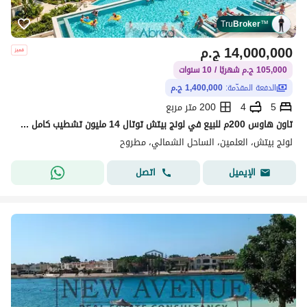
Tru
Broker
™
14,000,000
ج.م
105,000 ج.م شهريًا / 10 سنوات
الدفعة المقدّمة:
1,400,000 ج.م
5
4
200 متر مربع
تاون هاوس 200م للبيع في لونج بيتش توتال 14 مليون تشطيب كامل وقسط على 10 سنوات استلام 4 سنوات
لونج بيتش، العلمين، الساحل الشمالي، مطروح
اتصل
الإيميل