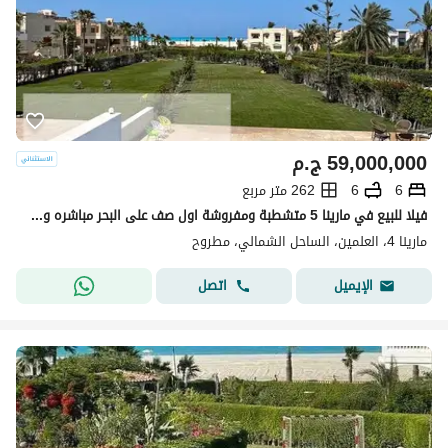
59,000,000
ج.م
6
6
262 متر مربع
فيلا للبيع في مارينا 5 متشطبة ومفروشة اول صف على البحر مباشره و جاهزة للاستلام الصيف ده، ومتاحة للمعاينة. مساحة 262 متر، بتشطيب مودرن فاخر شامل الفرش والأجهزة والتكييفات، وسعرها قابل للتفاوض مع خصم مميز للمشتري الجاد. نوع الوحدة: فيلا المساحة: 262 متر
مارينا 4، العلمين، الساحل الشمالي، مطروح
اتصل
الإيميل