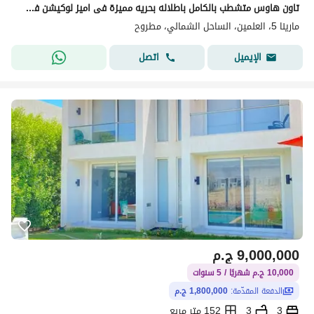
تاون هاوس متشطب بالكامل باطلاله بحريه مميزة فى اميز لوكيشن فى قلب مدينه العلمين بالساحل الشمالى
مارينا 5، العلمين، الساحل الشمالي، مطروح
اتصل
الإيميل
9,000,000
ج.م
10,000 ج.م شهريًا / 5 سنوات
الدفعة المقدّمة:
1,800,000 ج.م
3
3
152 متر مربع