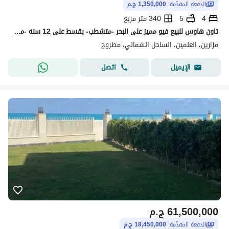
الدفعة المقدّمة:
1,350,000 ج.م
4
5
340 متر مربع
تاون هاوس للبيع فيو مميز على البحر -متشطب- بقسط على 12 سنه -مع مطور كبير -الساحل الشمالي
مزارين، العلمين، الساحل الشمالي، مطروح
اتصل
الإيميل
61,500,000
ج.م
الدفعة المقدّمة:
18,450,000 ج.م