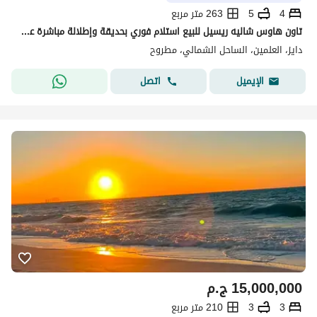
4
5
263 متر مربع
تاون هاوس شاليه ريسيل للبيع استلام فوري بحديقة وإطلالة مباشرة على البحر وبدون أوفر في Dayz الساحل الشمالي - العلمين الجديدة
دايز، العلمين، الساحل الشمالي، مطروح
اتصل
الإيميل
15,000,000
ج.م
3
3
210 متر مربع