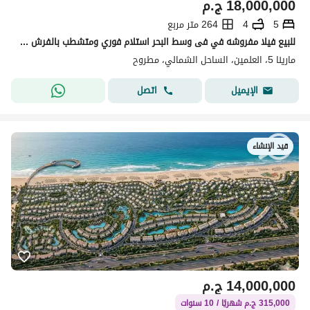
18,000,000
ج.م
5
4
264 متر مربع
للبيع فيلا مفروشه في فى وسط البحر استلام فوري ومتشطب بالفرش والتكيفات والاجهزه في قلب الساحل الشمالي في مارينا 5 في Mercon
مارينا 5، العلمين، الساحل الشمالي، مطروح
اتصل
الإيميل
قيد الإنشاء
14,000,000
ج.م
315,000 ج.م شهريًا / 10 سنوات