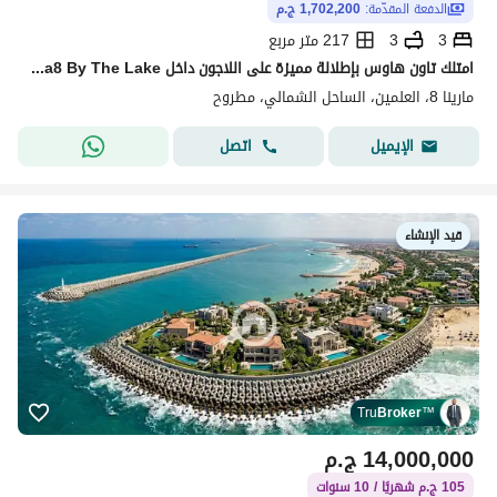
الدفعة المقدّمة:
1,702,200 ج.م
3
3
217 متر مربع
امتلك تاون هاوس بإطلالة مميزة على اللاجون داخل Marina8 By The Lake، المشروع البحري الفريد بين مارينا 2 ومارينا 3.
مارينا 8، العلمين، الساحل الشمالي، مطروح
اتصل
الإيميل
قيد الإنشاء
Tru
Broker
™
14,000,000
ج.م
105 ج.م شهريًا / 10 سنوات