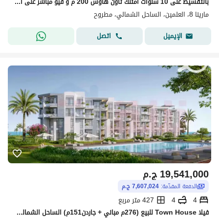
بالتقسيط على 10 سنوات امتلك تاون هاوس 200 م و فيو مباشر على البحرفى الساحل القديم متشطب بالكامل
مارينا 8، العلمين، الساحل الشمالي، مطروح
اتصل
الإيميل
19,541,000
ج.م
الدفعة المقدّمة:
7,607,024 ج.م
4
4
427 متر مربع
فيلا Town House للبيع (276م مباني + جاردن151م) الساحل الشمالي - مارينا 8