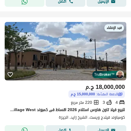
اتصل
الإيميل
قيد الإنشاء
Tru
Broker
™
18,000,000
ج.م
الدفعة المقدّمة:
15,000,000 ج.م
4
3
220 متر مربع
للبيع فيلا تاون هاوس استلام 2026 اقساط فى كمبوند Village West الشيخ زايد
كومباوند فيلدج ويست، الشيخ زايد، الجيزة
اتصل
الإيميل