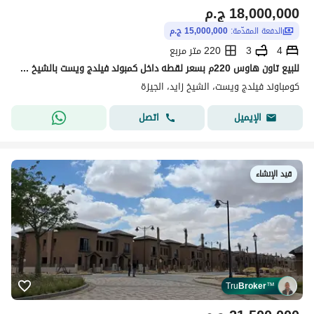
18,000,000
ج.م
الدفعة المقدّمة:
15,000,000 ج.م
4
3
220 متر مربع
للبيع تاون هاوس 220م بسعر لقطه داخل كمبوند فيلدج ويست بالشيخ زايد
كومباوند فيلدج ويست، الشيخ زايد، الجيزة
اتصل
الإيميل
قيد الإنشاء
Tru
Broker
™