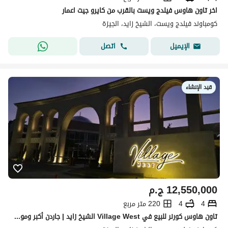
اخر تاون هاوس فيلدج ويست بالقرب من كايرو جيت اعمار
كومباوند فيلدج ويست، الشيخ زايد، الجيزة
اتصل
الإيميل
قيد الإنشاء
12,550,000
ج.م
4
4
220 متر مربع
تاون هاوس كورنر للبيع في Village West الشيخ زايد | جاردن أكبر وموقع مميز