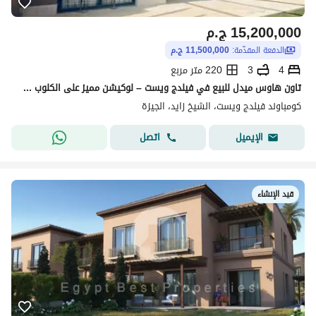
15,200,000
ج.م
الدفعة المقدّمة:
11,500,000 ج.م
4
3
220 متر مربع
تاون هاوس ميدل للبيع في فيلدج ويست – لوكيشن مميز على الكلوب هاوس
كومباوند فيلدج ويست، الشيخ زايد، الجيزة
اتصل
الإيميل
قيد الإنشاء