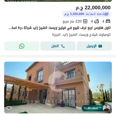
22,000,000
ج.م
الدفعة المقدّمة:
3,300,000 ج.م
4
4
220 متر مربع
تاون هاوس اربع غرف للبيع في فيليج ويست الشيخ زايد شركة درة استلام قريب
كومباوند فيلدج ويست، الشيخ زايد، الجيزة
اتصل
الإيميل
Tru
Broker
™