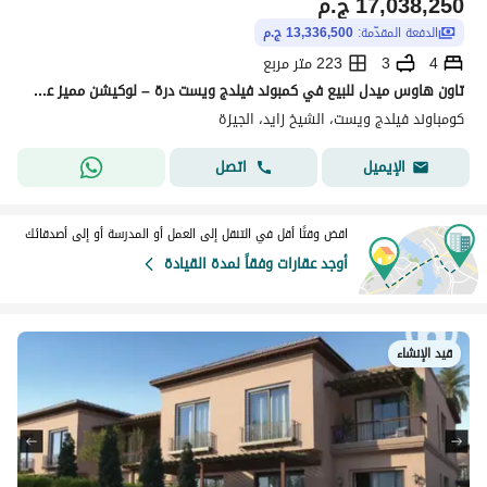
17,038,250
ج.م
الدفعة المقدّمة:
13,336,500 ج.م
4
3
223 متر مربع
تاون هاوس ميدل للبيع في كمبوند فيلدج ويست درة – لوكيشن مميز على الكلوب هاوس
كومباوند فيلدج ويست، الشيخ زايد، الجيزة
اتصل
الإيميل
اقض وقتًا أقل في التنقل إلى العمل أو المدرسة أو إلى أصدقائك
أوجد عقارات وفقاً لمدة القيادة
قيد الإنشاء