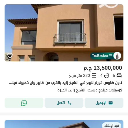
Tru
Broker
™
13,500,000
ج.م
5
4
220 متر مربع
تاون هاوس كورنر للبيع في الشيخ زايد بالقرب من هايبر وان كمبوند فيلدج ويست - Village West
كومباوند فيلدج ويست، الشيخ زايد، الجيزة
اتصل
الإيميل
قيد الإنشاء