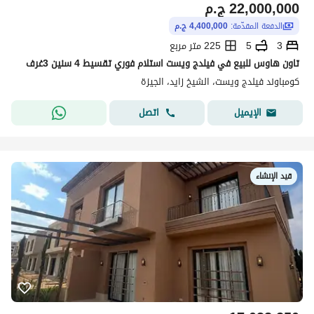
22,000,000
ج.م
الدفعة المقدّمة:
4,400,000 ج.م
3
5
225 متر مربع
تاون هاوس للبيع في فيلدج ويست استلام فوري تقسيط 4 سنين 3غرف
كومباوند فيلدج ويست، الشيخ زايد، الجيزة
اتصل
الإيميل
قيد الإنشاء