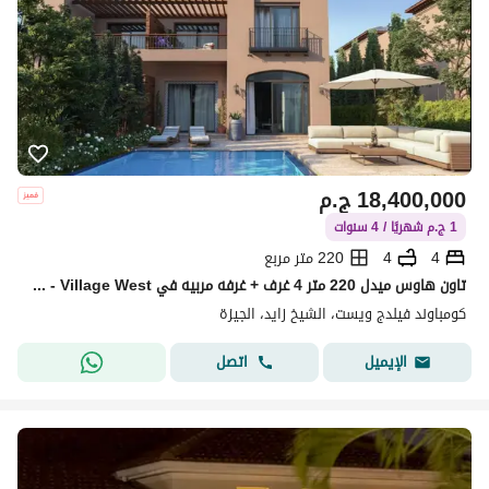
18,400,000
ج.م
1 ج.م شهريًا / 4 سنوات
4
4
220 متر مربع
تاون هاوس ميدل 220 متر 4 غرف + غرفه مربيه في Village West - فيلدج ويست الشيخ زايد خلف رويال سيتي وكايرو جيت مباشرة
كومباوند فيلدج ويست، الشيخ زايد، الجيزة
اتصل
الإيميل