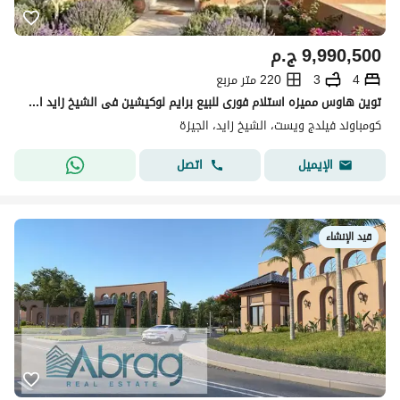
9,990,500
ج.م
4
3
220 متر مربع
توين هاوس مميزه استلام فورى للبيع برايم لوكيشين فى الشيخ زايد امام رويال سيتى
كومباوند فيلدج ويست، الشيخ زايد، الجيزة
اتصل
الإيميل
قيد الإنشاء