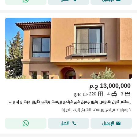
13,000,000
ج.م
3
4
220 متر مربع
إستلم تاون هاوس بفيو جميل فى فيلدج ويست بجانب كايرو جيت و زد ويست Village West Dorra
كومباوند فيلدج ويست، الشيخ زايد، الجيزة
اتصل
الإيميل