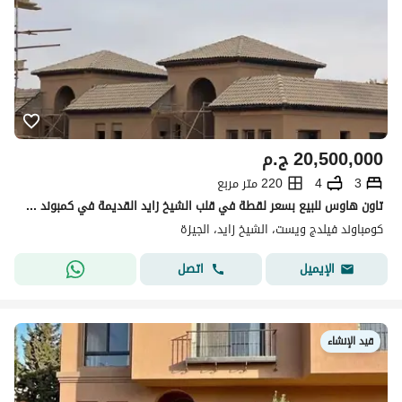
20,500,000
ج.م
3
4
220 متر مربع
تاون هاوس للبيع بسعر لقطة في قلب الشيخ زايد القديمة في كمبوند فيلدج ويست سور بسور مع اعمار
كومباوند فيلدج ويست، الشيخ زايد، الجيزة
اتصل
الإيميل
قيد الإنشاء