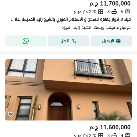
11,700,000
ج.م
5
3
220 متر مربع
فيلا 3 ادوار جاهزة للسكن و الاستلام الفوري بالشيخ زايد القديمة بجانب الربوة و ميدوز بارك
كومباوند فيلدج ويست، الشيخ زايد، الجيزة
اتصل
الإيميل
11,600,000
ج.م
4
3
220 متر مربع