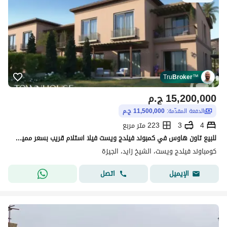
Tru
Broker
™
15,200,000
ج.م
الدفعة المقدّمة:
11,500,000 ج.م
4
3
223 متر مربع
للبيع تاون هاوس في كمبوند فيلدج ويست فيلا استلام قريب بسعر مميز جدا تكملة اقساط
كومباوند فيلدج ويست، الشيخ زايد، الجيزة
اتصل
الإيميل