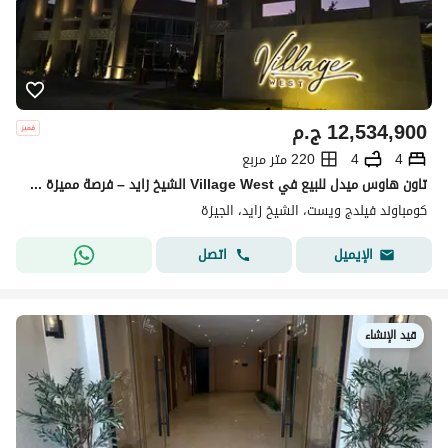
12,534,900
ج.م
4
4
220 متر مربع
تاون هاوس ميدل للبيع في Village West الشيخ زايد – فرصة مميزة في قلب زايد
كومباوند فيلدج ويست، الشيخ زايد، الجيزة
اتصل
الإيميل
قيد الإنشاء