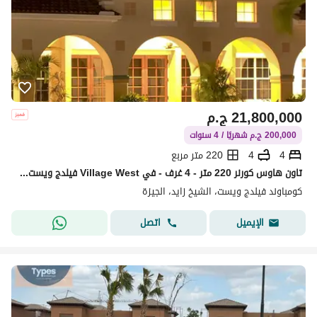
21,800,000
ج.م
200,000 ج.م شهريًا / 4 سنوات
4
4
220 متر مربع
تاون هاوس كورنر 220 متر - 4 غرف - في Village West فيلدج ويست الشيخ موقع مميز علي الاندسكيب
كومباوند فيلدج ويست، الشيخ زايد، الجيزة
اتصل
الإيميل