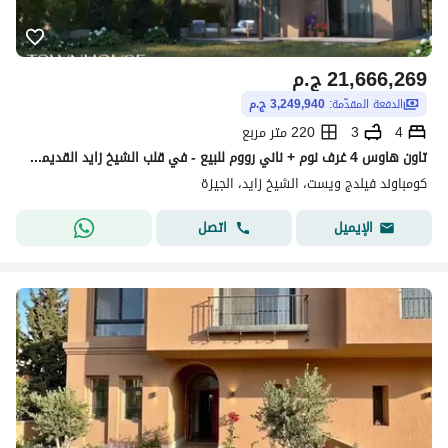
21,666,269
ج.م
الدفعة المقدّمة:
3,249,940 ج.م
4
3
220 متر مربع
تاون هاوس 4 غرف نوم + ناني رووم للبيع - في قلب الشيخ زايد القديمة في فليدج ويست - Village west
كومباوند فيلدج ويست، الشيخ زايد، الجيزة
اتصل
الإيميل