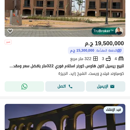
Tru
Broker
™
19,500,000
ج.م
الدفعة المقدّمة:
15,300,000 ج.م
4
3
322 متر مربع
للبيع ريسيل تاون هاوس كورنر استلام فوري 322متر بافضل سعر ومقدم وتكملة اقساط مع الشركة وموقع وفيو مميزين بكمبوند فيلدج ويست دره بالشيخ زايد Zayed
كومباوند فيلدج ويست، الشيخ زايد، الجيزة
اتصل
الإيميل
قيد الإنشاء