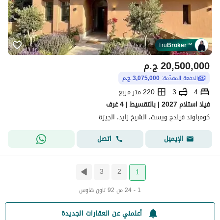
Tru
Broker
™
20,500,000
ج.م
الدفعة المقدّمة:
3,075,000 ج.م
4
3
220 متر مربع
فيلا استلام 2027 | بالتقسيط | 4 غرف
كومباوند فيلدج ويست، الشيخ زايد، الجيزة
اتصل
الإيميل
3
2
1
1 - 24 من 92 تاون هاوس
أعلمني عن العقارات الجديدة