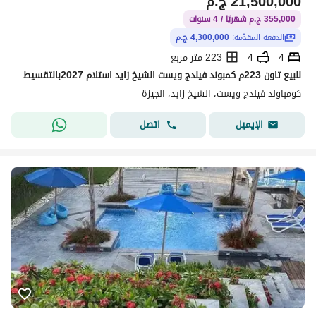
21,500,000
ج.م
355,000 ج.م شهريًا / 4 سنوات
الدفعة المقدّمة:
4,300,000 ج.م
4
4
223 متر مربع
للبيع تاون 223م كمبوند فيلدج ويست الشيخ زايد استلام 2027بالتقسيط
كومباوند فيلدج ويست، الشيخ زايد، الجيزة
اتصل
الإيميل