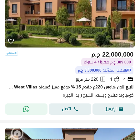
22,000,000
ج.م
389,000 ج.م شهريًا / 4 سنوات
الدفعة المقدّمة:
3,300,000 ج.م
4
4
220 متر مربع
للبيع تاون هاوس 220م مقدم 15 % موقع مميز كمبوند Village West Villas الشيخ زايد
كومباوند فيلدج ويست، الشيخ زايد، الجيزة
اتصل
الإيميل