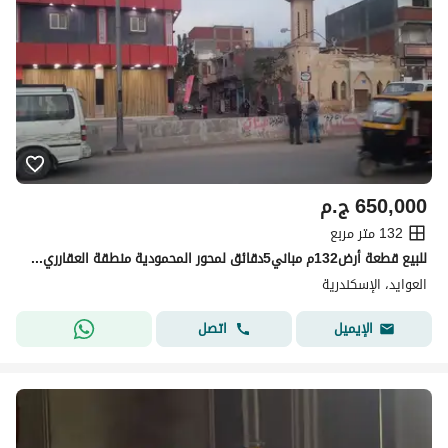
650,000
ج.م
132 متر مربع
للبيع قطعة أرض132م مباني5دقائق لمحور المحمودية منطقة العقارري650ألف ج
العوايد، الإسكندرية
اتصل
الإيميل