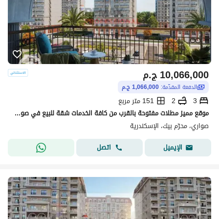
10,066,000
ج.م
الدفعة المقدّمة:
1,066,000 ج.م
3
2
151 متر مربع
موقع مميز مطلات مفتوحة بالقرب من كافة الخدمات شقة للبيع في صواري
صواري، محرّم بيك، الإسكندرية
اتصل
الإيميل