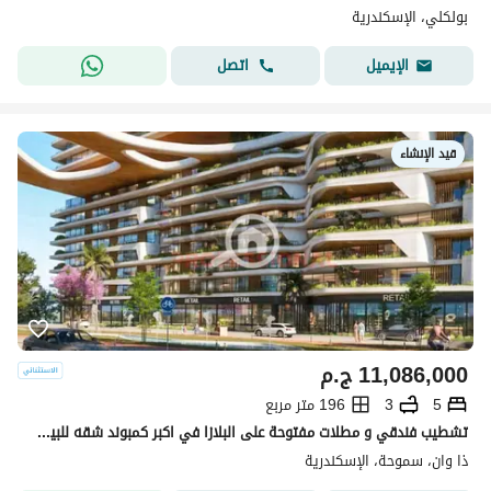
بولكلي، الإسكندرية
اتصل
الإيميل
قيد الإنشاء
11,086,000
ج.م
5
3
196 متر مربع
تشطيب فندقي و مطلات مفتوحة على البلازا في اكبر كمبوند شقه للبيع في سموحة
ذا وان، سموحة، الإسكندرية