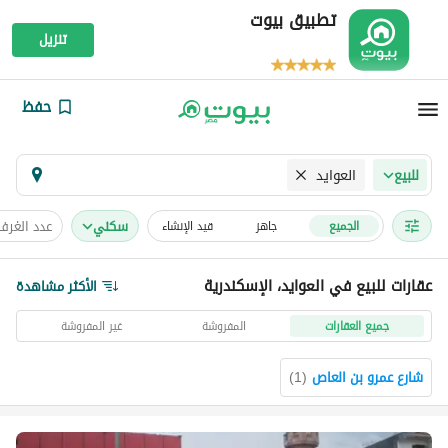
تطبيق بيوت
تنزيل
حفظ
العوايد
للبيع
سكني
عدد الغرف
الجميع
جاهز
قيد الإنشاء
عقارات للبيع في العوايد، الإسكندرية
الأكثر مشاهدة
جميع العقارات
المفروشة
غير المفروشة
شارع عمرو بن العاص
(
1
)