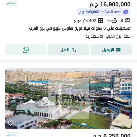
16,900,000
ج.م
الدفعة المقدّمة:
849,000 ج.م
9
6
402 متر مربع
تسهيلات على 8 سنوات فيلا توين هاوس للبيع في برج العرب
ملاذ، برج العرب، الإسكندرية
اتصل
الإيميل
6,250,000
ج.م