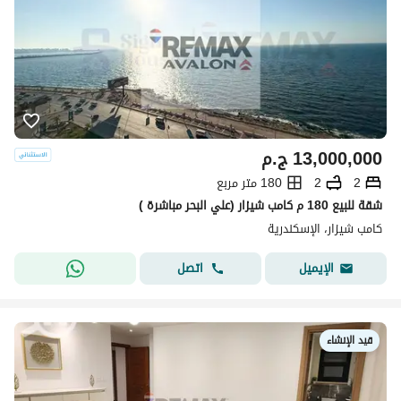
13,000,000
ج.م
2
2
180 متر مربع
شقة للبيع 180 م كامب شيزار (علي البحر مباشرة )
كامب شيزار، الإسكندرية
اتصل
الإيميل
قيد الإنشاء