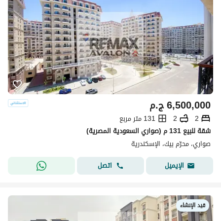
6,500,000
ج.م
2
2
131 متر مربع
شقة للبيع 131 م (صواري السعودية المصرية)
صواري، محرّم بيك، الإسكندرية
اتصل
الإيميل
قيد الإنشاء