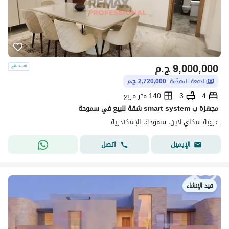
9,000,000
ج.م
الدفعة المقدّمة:
2,720,000 ج.م
4
3
140 متر مربع
مجهزة ب smart system شقة للبيع في سموحة
عروبة سكاي لاين، سموحة، الإسكندرية
اتصل
الإيميل
قيد الإنشاء