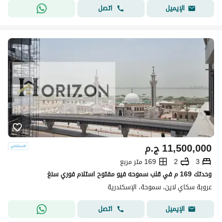
اتصل
الإيميل
11,500,000
ج.م
3
2
169 متر مربع
وحدتك 169 م في قلب سموحه فيو مفتوح استلام فوري سنغ
عروبة سكاي لاين، سموحة، الإسكندرية
اتصل
الإيميل