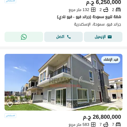
6,250,000
ج.م
2
2
132 متر مربع
شقة للبيع سموحة (جراند فيو - فيو نادي)
جراند فيو، سموحة، الإسكندرية
اتصل
الإيميل
قيد الإنشاء
26,800,000
ج.م
7
7
583 متر مربع