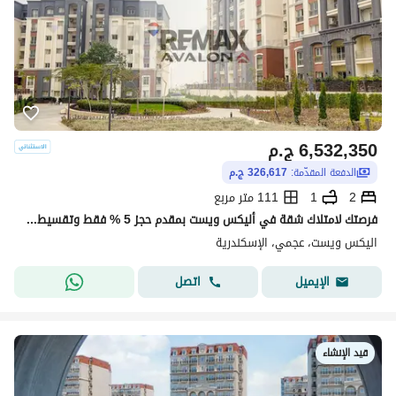
6,532,350
ج.م
الدفعة المقدّمة:
326,617 ج.م
2
1
111 متر مربع
فرصتك لامتلاك شقة في أليكس ويست بمقدم حجز 5 % فقط وتقسيط حتى 8 سنوات
اليكس ويست، عجمي، الإسكندرية
اتصل
الإيميل
قيد الإنشاء