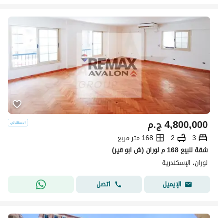
4,800,000
ج.م
3
2
168 متر مربع
شقة للبيع 168 م لوران (ش ابو قير)
لوران، الإسكندرية
اتصل
الإيميل