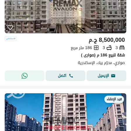
8,500,000
ج.م
3
3
186 متر مربع
شقة للبيع 186 م (صوارى )
صواري، محرّم بيك، الإسكندرية
اتصل
الإيميل
قيد الإنشاء