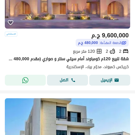
9,600,000
ج.م
الدفعة المقدّمة:
480,000 ج.م
2
2
120 متر مربع
شقة للبيع 120م كومباوند أمام سيتي سنتر و صواري (مقدم 480,000 ج - سعر الطرح الأول دبل فيو علي أكبر بحيرة ولاند سكيب)
كريكس كمبوند، محرّم بيك، الإسكندرية
اتصل
الإيميل