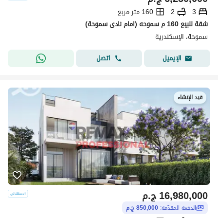
3
2
160 متر مربع
شقة للبيع 160 م سموحه (امام نادى سموحة)
سموحة، الإسكندرية
اتصل
الإيميل
قيد الإنشاء
16,980,000
ج.م
الدفعة المقدّمة:
850,000 ج.م