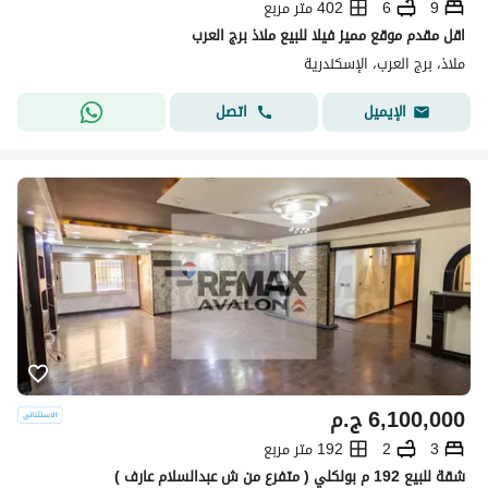
9
6
402 متر مربع
اقل مقدم موقع مميز فيلا للبيع ملاذ برج العرب
ملاذ، برج العرب، الإسكندرية
اتصل
الإيميل
6,100,000
ج.م
3
2
192 متر مربع
شقة للبيع 192 م بولكلي ( متفرع من ش عبدالسلام عارف )