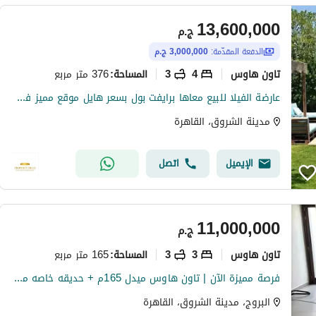
13,600,000
ج.م
الدفعة المقدّمة:
3,000,000 ج.م
تاون هاوس
4
3
376 متر مربع
المساحة
:
عارضة الفيلا للبيع معاها برايفت بول بسعر هايل موقع مميز في الشروق
مدينة الشروق، القاهرة
الإيميل
اتصل
11,000,000
ج.م
تاون هاوس
3
3
165 متر مربع
المساحة
:
فرصة مميزة الآن | تاون هاوس ميدل 165م + حديقه خاصه متشطب ومفروش بالكامل للبيع داخل كمبوند البروج – مدينة الشروق – على طريق الإسماعيلية مباشرة - 3 غرف
البروج، مدينة الشروق، القاهرة