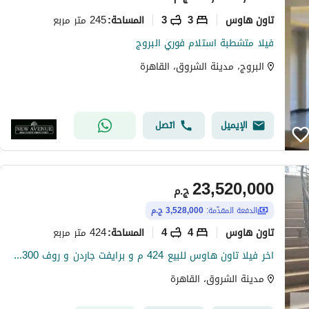
تاون هاوس
3
3
245 متر مربع
المساحة
:
فيلا متشطبة استلام فوري البروج
البروج، مدينة الشروق، القاهرة
الإيميل
اتصل
23,520,000
ج.م
الدفعة المقدّمة:
3,528,000 ج.م
تاون هاوس
4
4
424 متر مربع
المساحة
:
اخر فيلا تاون هاوس للبيع 424 م و برايفت جاردن و روف 300 م 4 غرف فيو دايركت علي لاند سكيب و ليك اخر يونت برايم لوكيشن townhouse villa
مدينة الشروق، القاهرة