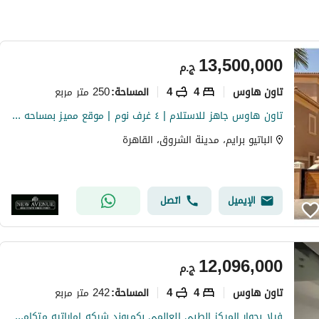
13,500,000
ج.م
تاون هاوس
4
4
250 متر مربع
المساحة
:
تاون هاوس جاهز للاستلام | ٤ غرف نوم | موقع مميز بمساحه ارض واسعه وسعر مميز فى كومبوند patio prime
الباتيو برايم، مدينة الشروق، القاهرة
الإيميل
اتصل
12,096,000
ج.م
تاون هاوس
4
4
242 متر مربع
المساحة
:
فيلا بجوار المركز الطبي العالمي بكمبوند شركه اماراتيه متكامل الخدمات و المرافق للبيع بخصم 44% عالكاش