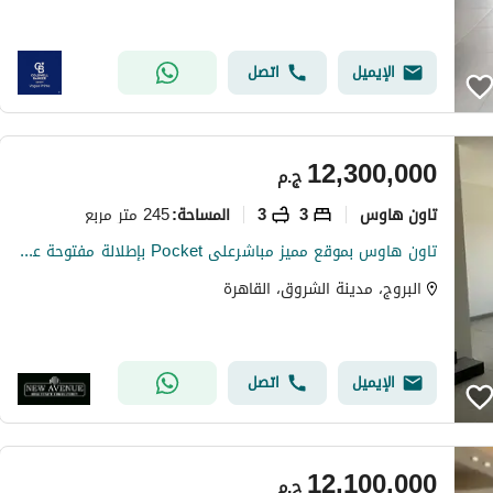
الإيميل
اتصل
12,300,000
ج.م
تاون هاوس
3
3
245 متر مربع
المساحة
:
تاون هاوس بموقع مميز مباشرعلى Pocket بإطلالة مفتوحة على المساحات الخضراء | تشطيب كامل | استلام فوري في البروج N1C7
البروج، مدينة الشروق، القاهرة
الإيميل
اتصل
12,100,000
ج.م