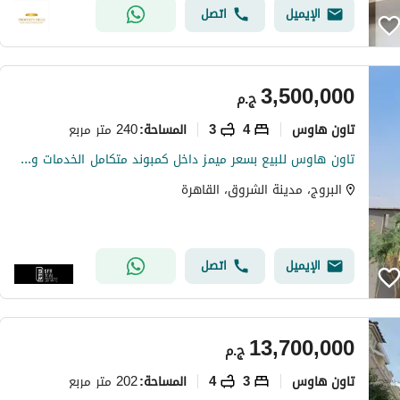
الإيميل
اتصل
3,500,000
ج.م
تاون هاوس
4
3
240 متر مربع
المساحة
:
تاون هاوس للبيع بسعر ميمز داخل كمبوند متكامل الخدمات ومن ارقي المجتمعات السكنيه علي طريق السويس دقايق من مدينتي .
البروج، مدينة الشروق، القاهرة
الإيميل
اتصل
13,700,000
ج.م
تاون هاوس
3
4
202 متر مربع
المساحة
: