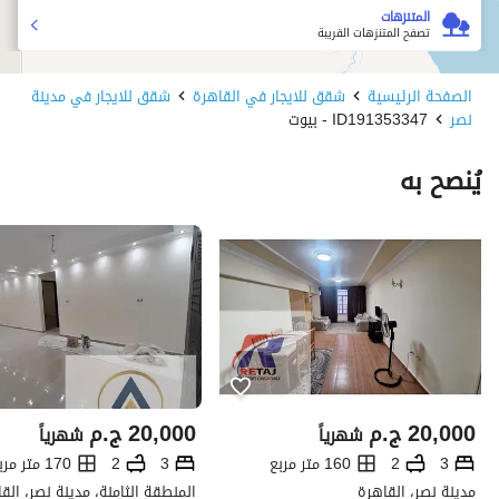
المتنزهات
تصفح المتنزهات القريبة
الصفحة الرئيسية
شقق للايجار في القاهرة
شقق للايجار في مدينة
نصر
ID191353347 - بيوت
يُنصح به
20,000
ج.م
20,000
ج.م
شهرياً
شهرياً
3
2
160 متر مربع
3
2
170 متر مربع
مدينة نصر، القاهرة
المنطقة الثامنة، مدينة نصر، الق