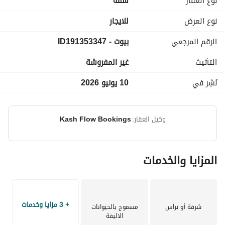
نوع العقار
شقة
Viewing is per appointment. 
نوع العرض
للايجار
الرقم المرجعي
بيوت - ID191353347
---
التأثيث
غير المفروشة
وصف
نُشِر في
10 يونيو 2026
- صالون ومساحة معيشة واسعة
- الارضيات سيراميك في الصالون والمعيشة
- 3 مكيفات في جميع غرف النوم (صنع في اليابان ، مكيفات عامة)
وكيل العقار:
Kash Flow Bookings
- مطبخ جديد
- 3 غرف نوم
- 2 حمام
المزايا والخدمات
- 2 بلكون / تراس
- عدد 2 سخانات مياه مثبتة في كلا الحمامين
+ 3 مزايا وخدمات
شرفة أو تراس
مسموح بالحيوانات
الاليفة