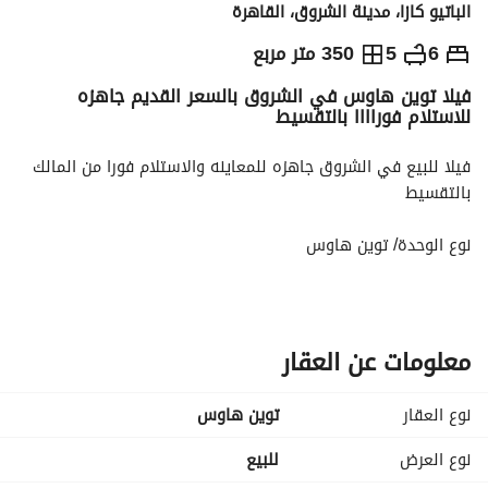
الباتيو كازا، مدينة الشروق، القاهرة
ج.م
18,870,000
6
5
350 متر مربع
فيلا توين هاوس في الشروق بالسعر القديم جاهزه
التفاصيل
الاتجاهات والمؤشرات
رهن عقاري
الا
للاستلام فوراااا بالتقسيط
فيلا للبيع في الشروق جاهزه للمعاينه والاستلام فورا من المالك 
بالتقسيط
نوع الوحدة/ توين هاوس
المساحة /350م²
السعر الإجمالي/ 18,970,000
معلومات عن العقار
مقدم 20% وفتره تقسيط تصل الي 5سنين بدون عمولات
نوع العقار
توين هاوس
نوع العرض
للبيع
للإستعلام/ 
عرض معلومات الاتصال