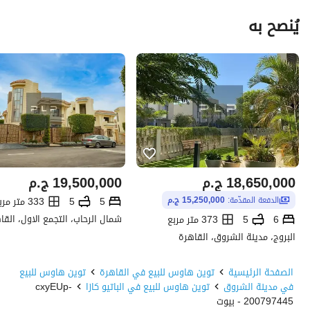
يُنصح به
18,650,000
ج.م
19,500,000
ج.م
5
5
333 متر مربع
الدفعة المقدّمة:
15,250,000 ج.م
6
5
373 متر مربع
البروج، مدينة الشروق، القاهرة
الصفحة الرئيسية
توين هاوس للبيع في القاهرة
توين هاوس للبيع
في مدينة الشروق
توين هاوس للبيع في الباتيو كازا
cxyEUp-
200797445 - بيوت