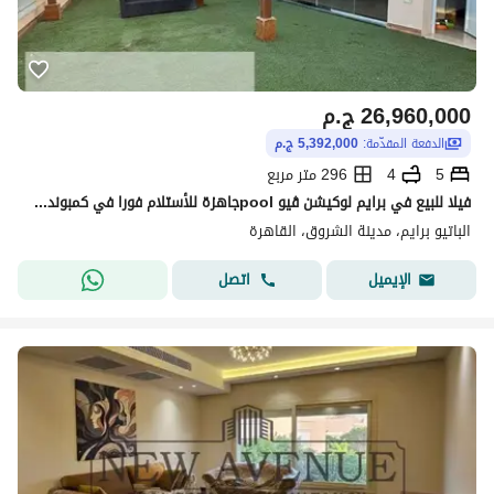
26,960,000
ج.م
الدفعة المقدّمة:
5,392,000 ج.م
5
4
296 متر مربع
فيلا للبيع في برايم لوكيشن ڤيو poolجاهزة للأستلام فورا في كمبوند فيلات فقط ساكن بالفعل بمربع الوزراء
الباتيو برايم، مدينة الشروق، القاهرة
اتصل
الإيميل