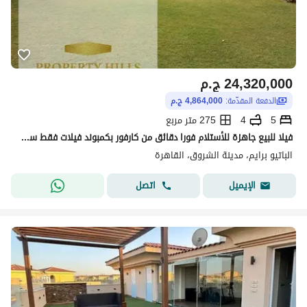
24,320,000
ج.م
الدفعة المقدّمة:
4,864,000 ج.م
5
4
275 متر مربع
فيلا للبيع جاهزة للأستلام فورا دقائق من كارفور بكمبوند فيلات فقط ساكن بالفعل
الباتيو برايم، مدينة الشروق، القاهرة
اتصل
الإيميل