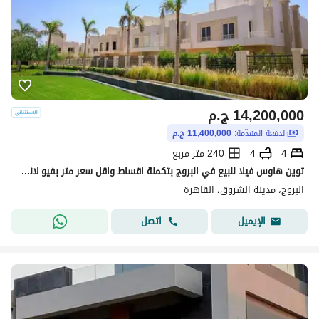
14,200,000
ج.م
الدفعة المقدّمة:
11,400,000 ج.م
4
4
240 متر مربع
توين هاوس فيلا للبيع في البروج بتكملة اقساط واقل سعر متر بفيو لاند سكيب
البروج، مدينة الشروق، القاهرة
اتصل
الإيميل