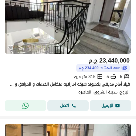
23,440,000
ج.م
الدفعة المقدّمة:
234,400 ج.م
5
5
315 متر مربع
ڤيلا أمام مدينتى بكمبوند شركه اماراتيه متكامل الخدمات و المرافق و متاح بيعها كاش بخصم 20% كاش و متاح التقسيط ب 0% مقدم
البروج، مدينة الشروق، القاهرة
اتصل
الإيميل