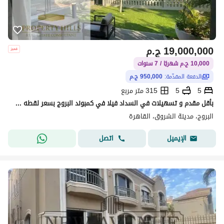
19,000,000
ج.م
10,000 ج.م شهريًا / 7 سنوات
الدفعة المقدّمة:
950,000 ج.م
5
5
315 متر مربع
بأقل مقدم و تسهيلات في السداد فيلا في كمبوند البروج بسعر لقطه متاح معاينه
البروج، مدينة الشروق، القاهرة
اتصل
الإيميل