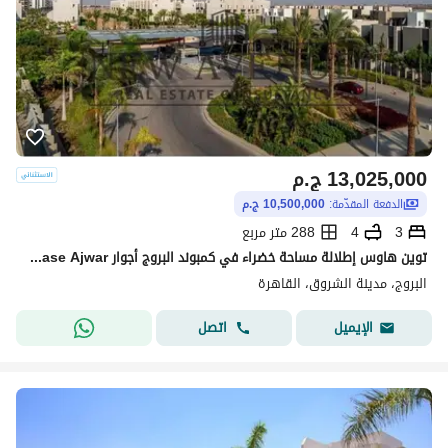
13,025,000
ج.م
الدفعة المقدّمة:
10,500,000 ج.م
3
4
288 متر مربع
توين هاوس إطلالة مساحة خضراء في كمبوند البروج أجوار al barouj phase Ajwar
البروج، مدينة الشروق، القاهرة
اتصل
الإيميل