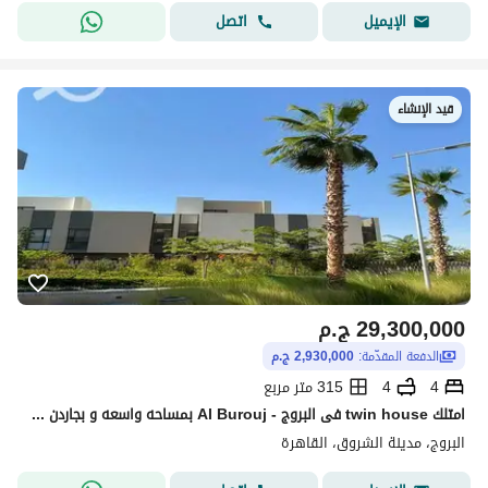
اتصل
الإيميل
قيد الإنشاء
29,300,000
ج.م
الدفعة المقدّمة:
2,930,000 ج.م
4
4
315 متر مربع
امتلك twin house فى البروج - Al Burouj بمساحه واسعه و بجاردن بالوكيشن مميز داخل الشروق
البروج، مدينة الشروق، القاهرة