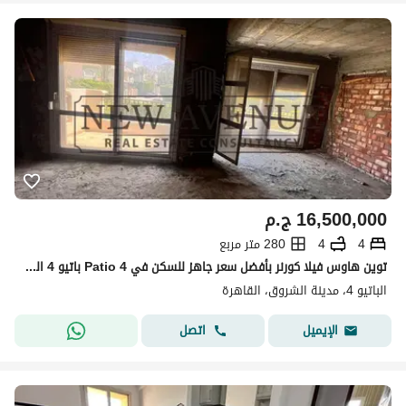
16,500,000
ج.م
4
4
280 متر مربع
توين هاوس فيلا كورنر بأفضل سعر جاهز للسكن في Patio 4 باتيو 4 الشروق من لافيستا بدون تشطيب موقع مميز
الباتيو 4، مدينة الشروق، القاهرة
اتصل
الإيميل