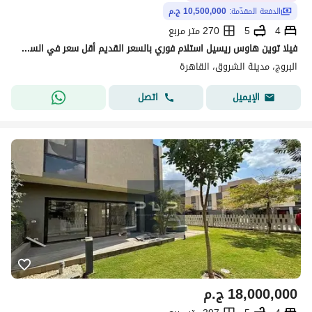
الدفعة المقدّمة:
10,500,000 ج.م
4
5
270 متر مربع
فيلا توين هاوس ريسيل استلام فوري بالسعر القديم أقل سعر في السوق و بتسهيلات لسرعة البيع في كمبوند البروج الشروق
البروج، مدينة الشروق، القاهرة
اتصل
الإيميل
18,000,000
ج.م