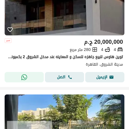
20,000,000
ج.م
4
4
280 متر مربع
توين هاوس للبيع جاهزه للسكن و المعاينه عند مدخل الشروق 2 بكمبوند ساكن و عايش و اقساط بدون فوايد
مدينة الشروق، القاهرة
اتصل
الإيميل