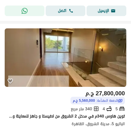
اتصل
الإيميل
27,800,000
ج.م
الدفعة المقدّمة:
5,560,000 ج.م
5
4
340 متر مربع
توين هاوس 340م في مدخل 2 الشروق من لافيستا و جاهز للمعاينة والاستلام فورا بمجرد التعاقد و هبيعه بأقل من سعره الاصلي
الباتيو 5، مدينة الشروق، القاهرة