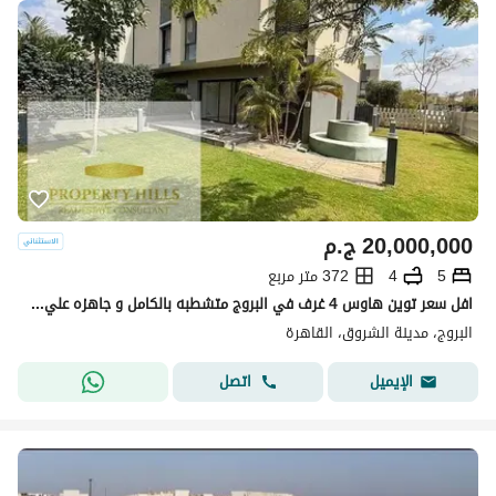
20,000,000
ج.م
5
4
372 متر مربع
افل سعر توين هاوس 4 غرف في البروج متشطبه بالكامل و جاهزه علي السكن بفيو مفنوح علي اللاند سكيب بالتقسيط
البروج، مدينة الشروق، القاهرة
اتصل
الإيميل