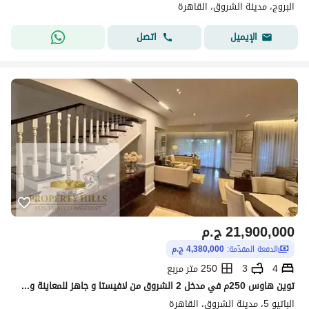
البروج، مدينة الشروق، القاهرة
اتصل
الإيميل
21,900,000
ج.م
الدفعة المقدّمة:
4,380,000 ج.م
4
3
250 متر مربع
توين هاوس 250م في مدخل 2 الشروق من لافيستا و جاهز للمعاينة والاستلام فورا بمجرد التعاقد و هبيعه بأقل من سعره الاصلي
الباتيو 5، مدينة الشروق، القاهرة