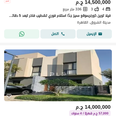
14,500,000
ج.م
4
3
336 متر مربع
فيلا توين كورنربموقع مميز جدًا استلام فوري تشطيب فاخر تبعد 5 دقائق عن نادي هليوبوليس في الشروق 1
مدينة الشروق، القاهرة
اتصل
الإيميل
14,000,000
ج.م
57,000 ج.م شهريًا / 4 سنوات