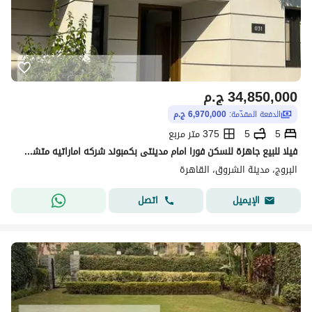
34,850,000
ج.م
الدفعة المقدّمة:
6,970,000 ج.م
5
5
375 متر مربع
فيلا للبيع جاهزة للسكن فورا امام مدينتى بكمبوند شركه اماراتيه متشطبه بالكامل عالمعاينه
البروج، مدينة الشروق، القاهرة
اتصل
الإيميل