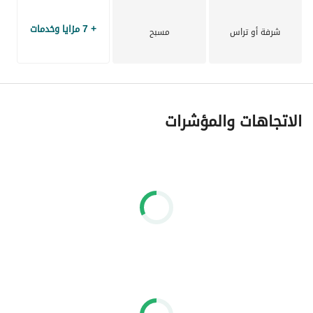
- Satellite TV with HD receiver (1000+ channels)
+ 7 مزايا وخدمات
Iron and ironing board available
شرفة أو تراس
مسبح
الاتجاهات والمؤشرات