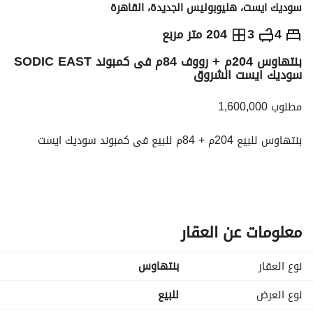
سوديك ايست، هليوبوليس الجديدة، القاهرة
ج.م
13,000,000
4
3
204 متر مربع
بنتهاوس 204م + رووف 84م فى كمبوند SODIC EAST
التفاصيل
الاتجاهات والمؤشرات
رهن عقاري
الا
سوديك ايست الشروق
مطلوب 1,600,000
بنتهاوس للبيع 204م + 84م للبيع فى كمبوند سوديك ايست
متقسمة ل4 غرف و3 حمام وريسبشن ومطبخ
والباقى على اقساط متساويه لمدة 6 سنوات
معلومات عن العقار
للتواصل فون او واتس اب 
عرض معلومات الاتصال
او ابعت SMS
نوع العقار
بنتهاوس
نوع العرض
للبيع