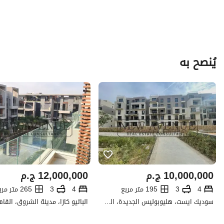
يُنصح به
10,000,000
ج.م
12,000,000
ج.م
4
3
195 متر مربع
4
3
265 متر مربع
سوديك ايست، هليوبوليس الجديدة، القاهرة
الباتيو كازا، مدينة الشروق، القا