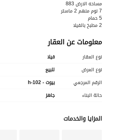
مساحه الارض 883
7 نوم منهم 2 ماستر
5 حمام
2 مطبخ بالفيلا
برجوله ليها حمام
معلومات عن العقار
غرفه سائق بحمام
غرفه ناني بحمام
*على مصطبه اعلى من المحيط*
نوع العقار
فیلا
فيو ع الجولف مباشر 
مساحه مميز 
نوع العرض
للبيع
الوحيده معروضه للبيع بنفس النموذج 
الرقم المرجعي
بيوت - h-102
حالة البناء
جاهز
المزايا والخدمات