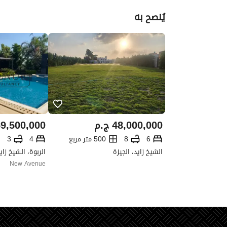
يُنصح به
فيلا للبيع كمبوند الربوه
مساحه مباني 500م
مساحه الارض 883
48,000,000
ج.م
9,500,000
7 نوم منهم 2 ماستر
5 حمام
6
8
500 متر مربع
4
3
2 مطبخ بالفيلا
الشيخ زايد، الجيزة
الربوة، الشيخ زاي
برجوله ليها حمام
New Avenue
غرفه سائق بحمام
غرفه ناني بحمام
*على مصطبه اعلى من المحيط*
فيو ع الجولف مباشر 
مساحه مميز 