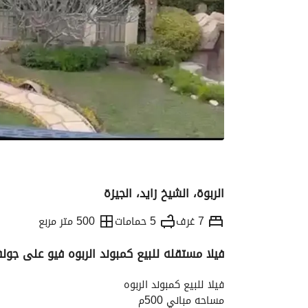
الربوة، الشيخ زايد، الجيزة
7 غرف
5 حمامات
500 متر مربع
فيلا مستقله للبيع كمبوند الربوه فيو على جو
التفاصيل
الاتجاهات والمؤشرات
رهن عقار
فيلا للبيع كمبوند الربوه
مساحه مباني 500م