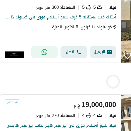
فیلا
5
5
300 متر مربع
المساحة
:
أمتلك فيلا مستقله 5 غرف للبيع أستلام فوري في كمبوند ذا كراون بالم هيلز
كومباوند ذا كراون، 6 اكتوبر، الجيزة
الإيميل
اتصل
19,000,000
ج.م
فیلا
4
4
270 متر مربع
المساحة
:
فيلا للبيع أستلام فوري في بيراميدز هيلز بجانب بيراميدز هايتس