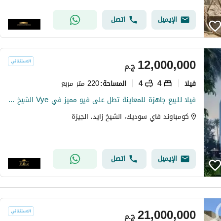
الإيميل
اتصل
12,000,000
ج.م
فیلا
4
4
220 متر مربع
المساحة
:
فيلا للبيع جاهزة للمعاينة تطل على فيو مميز في Vye الشيخ زايد
كومباوند فاي سوديك، الشيخ زايد، الجيزة
الإيميل
اتصل
21,000,000
ج.م