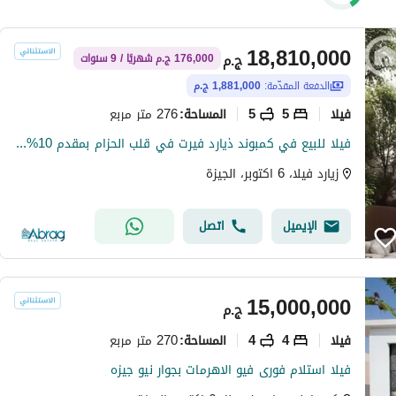
18,810,000
ج.م
176,000 ج.م شهريًا / 9 سنوات
الدفعة المقدّمة:
1,881,000 ج.م
فیلا
5
5
276 متر مربع
المساحة
:
فيلا للبيع في كمبوند ذيارد فيرت في قلب الحزام بمقدم 10% وخصم لحد 20 %
زيارد فيلا، 6 اكتوبر، الجيزة
الإيميل
اتصل
15,000,000
ج.م
فیلا
4
4
270 متر مربع
المساحة
:
فيلا استلام فورى فيو الاهرمات بجوار نيو جيزه