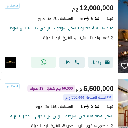
12,000,000
ج.م
فیلا
6
5
70 متر مربع
المساحة
:
فيلا مستقلة جاهزة للسكن بموقع مميز في ذا استيتس سوديك بالقرب من بيفرلي هيلز
كومباوند ذا استيتس، الشيخ زايد، الجيزة
الإيميل
اتصل
5,500,000
ج.م
50,000 ج.م شهريًا / 13 سنوات
الدفعة المقدّمة:
550,000 ج.م
فیلا
3
1
160 متر مربع
المساحة
:
بسعر لقطه فيلا في المرحله الاولي من الحزام الاخضر للبيع في زايد ب550 الف مقدم 160م+93م رروف بأرخص قسط شهري
لا جوي هافري، زايد الجديدة، الشيخ زايد، الجيزة