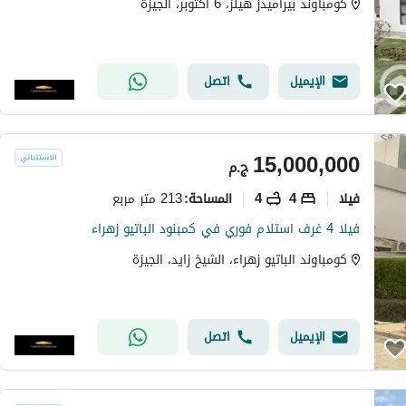
كومباوند بيراميدز هيلز، 6 اكتوبر، الجيزة
الإيميل
اتصل
15,000,000
ج.م
فیلا
4
4
213 متر مربع
المساحة
:
فيلا 4 غرف استلام فوري في كمبنود الباتيو زهراء
كومباوند الباتيو زهراء، الشيخ زايد، الجيزة
الإيميل
اتصل