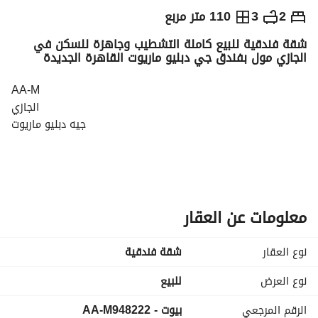
ج.م
15,000,000
2
3
110 متر مربع
شقة فندقية للبيع كاملة التشطيب وجاهزة للسكن في
التفاصيل
الاتجاهات والمؤشرات
رهن عقاري
الا
الجازي مول بفندق جي دبليو ماريوت القاهرة الجديدة
AA-M
الجازي
جيه دبليو ماريوت
شقة فندقية للبيع
110 متر
2 غرف نوم ( 2 ماستر )
معلومات عن العقار
3 حمامات
نوع العقار
شقة فندقية
تشطيب كامل
استلام فوري
نوع العرض
للبيع
الرقم المرجعي
بيوت - AA-M948222
السعر الاجمالي : 15,000,000