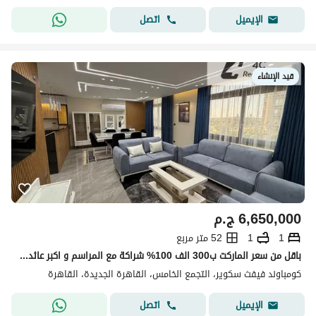
اتصل
الإيميل
قيد الإنشاء
6,650,000
ج.م
1
1
52 متر مربع
باقل من سعر الماركت ب300 الف 100% شراكة مع المراسم و اكبر عائد استثماري ف التجمع الخامس شقة فندقية ف فندق ليك ريزيدنس مع اكبر مطور عقاري فيفث سكوير
كومباوند فيفث سكوير، التجمع الخامس، القاهرة الجديدة، القاهرة
اتصل
الإيميل