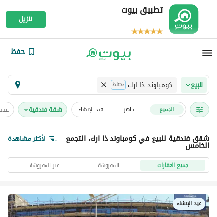
تطبيق بيوت
تنزيل
حفظ
كومباوند ذا ارك
للبيع
مختلط
شقة فندقية
عدد
الجميع
جاهز
قيد الإنشاء
شقق فندقية للبيع في كومباوند ذا ارك، التجمع
الأكثر مشاهدة
الخامس
جميع العقارات
المفروشة
غير المفروشة
قيد الإنشاء