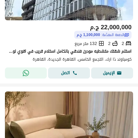
22,000,000
ج.م
الدفعة المقدّمة:
1,100,000 ج.م
2
2
132 متر مربع
استلم شقتك متشطبه مودرن فندقي بالكامل استلام قريب في اقوي لوكيشن في التجمع الخامس | بمقدم و تقسيط | تقاطع محور محمد نجيب و التسعين الجنوبي
كومباوند ذا ارك، التجمع الخامس، القاهرة الجديدة، القاهرة
اتصل
الإيميل