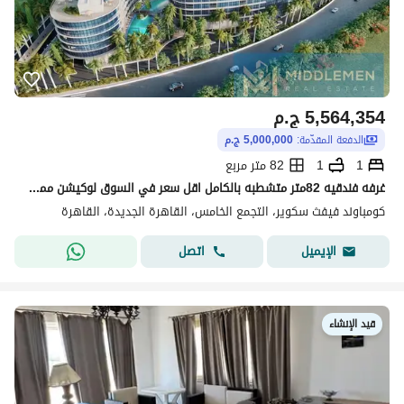
5,564,354
ج.م
الدفعة المقدّمة:
5,000,000 ج.م
1
1
82 متر مربع
غرفه فندقيه 82متر متشطبه بالكامل اقل سعر في السوق لوكيشن مميز فيفث سكوير المراسم ليك ريزيدنس القاهره الجديده fifth square almarasem
كومباوند فيفث سكوير، التجمع الخامس، القاهرة الجديدة، القاهرة
اتصل
الإيميل
قيد الإنشاء