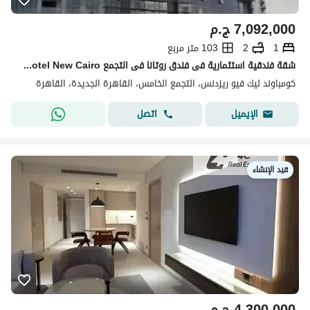
7,092,000
ج.م
1
2
103 متر مربع
شقة فندقية استثمارية فى فندق روتانا فى التجمع Rotana Hotel New Cairo تطل على مسطحات مائية بأقساط متبقية
كومباوند ليك فيو ريزدنس، التجمع الخامس، القاهرة الجديدة، القاهرة
اتصل
الإيميل
قيد الإنشاء
4,300,000
ج.م