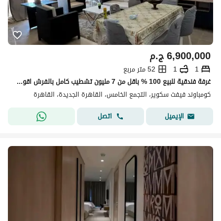
6,900,000
ج.م
1
1
52 متر مربع
غرفة فندقية للبيع 100 % باقل من 7 مليون تشطيب كامل بالفرش اقوي و اميز لوكيشن في المراسم فيفث سكوير التجمع الخامس القاهرة الجديدة Marasem fifth square
كومباوند فيفث سكوير، التجمع الخامس، القاهرة الجديدة، القاهرة
اتصل
الإيميل