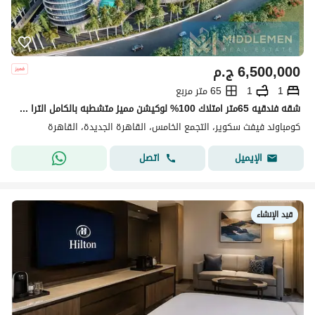
6,500,000
ج.م
1
1
65 متر مربع
شقه فندقيه 65متر امتلاك 100% لوكيشن مميز متشطبه بالكامل الترا سوبر لوكس جاهزه للاستلام المراسم ليك ريزيدنس القاهره الجديده Marasem Lake Residence
كومباوند فيفث سكوير، التجمع الخامس، القاهرة الجديدة، القاهرة
اتصل
الإيميل
قيد الإنشاء