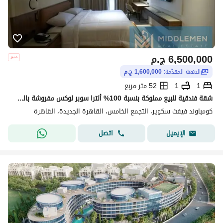
6,500,000
ج.م
الدفعة المقدّمة:
1,600,000 ج.م
1
1
52 متر مربع
شقة فندقية للبيع مملوكة بنسبة 100% ألترا سوبر لوكس مفروشة بالكامل بإطلالة على البحيرات واللاند سكيب فيفث سكوير مراسم Fifth square Al Marasem
كومباوند فيفث سكوير، التجمع الخامس، القاهرة الجديدة، القاهرة
اتصل
الإيميل