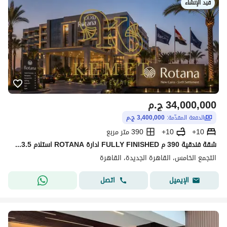
قيد الإنشاء
34,000,000
ج.م
الدفعة المقدّمة:
3,400,000 ج.م
10+
10+
390 متر مربع
شقة فندقية 390 م FULLY FINISHED ادارة ROTANA استلام 3.5 سنوات اعلي عائد ROI سنوي ممتاز فرصة استثمار مميزة قيمة بتزيد يوميا لوكيشن ممتاز التجمع الخامس
التجمع الخامس، القاهرة الجديدة، القاهرة
اتصل
الإيميل