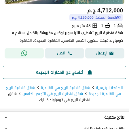
4,712,000
ج.م
الدفعة المقدّمة:
4,250,000 ج.م
1
1
48 متر مربع
شقة فندقية للبيع تشطيب الترا سوبر لوكس مفروشة بالكامل استلام فوري فيفث سكوير المراسم روتانا اوتيل القاهرة الجديدة Fifth square Almarasem Rotana Hotel
كومباوند فيفث سكوير، التجمع الخامس، القاهرة الجديدة، القاهرة
اتصل
الإيميل
أعلمني عن العقارات الجديدة
الصفحة الرئيسية
شقق فندقية للبيع في القاهرة
شقق فندقية للبيع
في القاهرة الجديدة
شقق فندقية للبيع في التجمع الخامس
شقق
فندقية للبيع في كومباوند ذا ارك
نتائج مقترحة
بالقرب من كومباوند ذا ارك