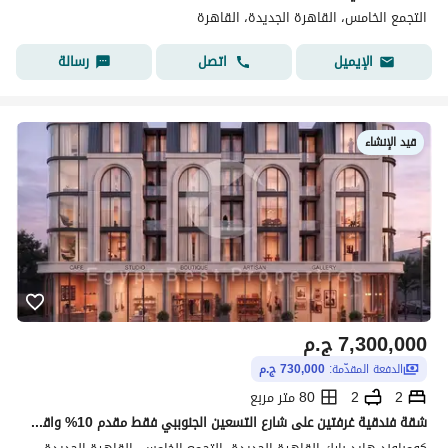
التجمع الخامس، القاهرة الجديدة، القاهرة
اتصل
رسالة
الإيميل
قيد الإنشاء
7,300,000
ج.م
الدفعة المقدّمة:
730,000 ج.م
2
2
80 متر مربع
شقة فندقية غرفتين على شارع التسعين الجنوببي فقط مقدم 10% واقساط على 10 سنوات التجمع الخامس