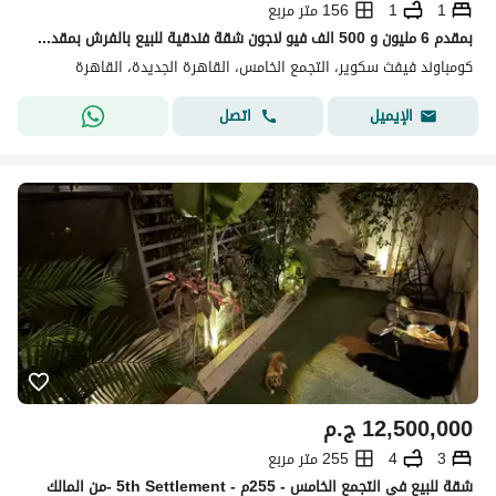
1
1
156 متر مربع
بمقدم 6 مليون و 500 الف فيو لاجون شقة فندقية للبيع بالفرش بمقدم واقساط وافضل فرصة للاستثمار كمبوند فيفث سكوير التجمع الخامس المراسم Hotel Apartment
كومباوند فيفث سكوير، التجمع الخامس، القاهرة الجديدة، القاهرة
اتصل
الإيميل
12,500,000
ج.م
3
4
255 متر مربع
شقة للبيع في التجمع الخامس - 255م - 5th Settlement -من المالك