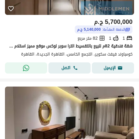
5,700,000
ج.م
الدفعة المقدّمة:
5,140,000 ج.م
1
1
82 متر مربع
شقة فندقية 82م للبيع بالتقسيط الترا سوبر لوكس موقع مميز استلام فوري فيفث سكوير المراسم القاهرة الجديدة Fifth square almarasem new cairo
كومباوند فيفث سكوير، التجمع الخامس، القاهرة الجديدة، القاهرة
اتصل
الإيميل