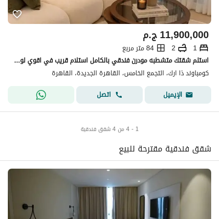
11,900,000
ج.م
1
2
84 متر مربع
استلم شقتك متشطبه مودرن فندقي بالكامل استلام قريب في اقوي لوكيشن في التجمع الخامس | بمقدم و تقسيط | تقاطع محور محمد نجيب و التسعين الجنوبي
كومباوند ذا ارك، التجمع الخامس، القاهرة الجديدة، القاهرة
اتصل
الإيميل
1 - 4 من 4 شقق فندقية
شقق فندقية مقترحة للبيع