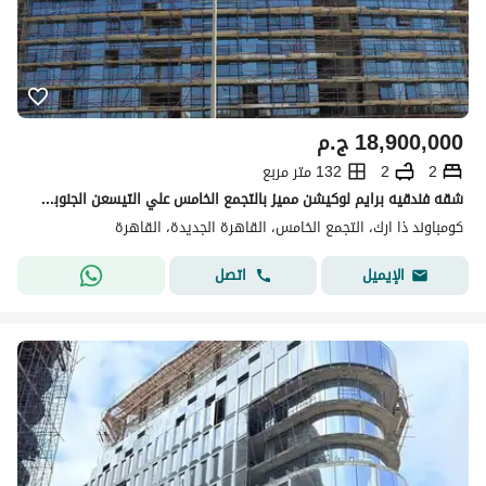
18,900,000
ج.م
2
2
132 متر مربع
شقه فندقيه برايم لوكيشن مميز بالتجمع الخامس علي التيسعن الجنوبي the ark
كومباوند ذا ارك، التجمع الخامس، القاهرة الجديدة، القاهرة
اتصل
الإيميل