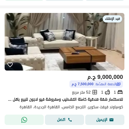
قيد الإنشاء
9,000,000
ج.م
الدفعة المقدّمة:
7,500,000 ج.م
1
1
52 متر مربع
للاستثمار شقة فندقية كاملة التشطيب ومفروشة فيو لاجون للبيع باقل سعر ف ماركت بمقدم وتكملة اقساط كمبوند فيفث سكوير التجمع الخامس المراسم Hotel Apartment
كومباوند فيفث سكوير، التجمع الخامس، القاهرة الجديدة، القاهرة
اتصل
الإيميل