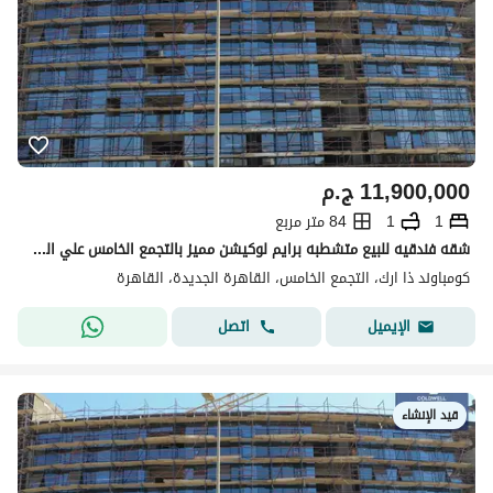
11,900,000
ج.م
1
1
84 متر مربع
شقه فندقيه للبيع متشطبه برايم لوكيشن مميز بالتجمع الخامس علي التيسعن الجنوبي the ark
كومباوند ذا ارك، التجمع الخامس، القاهرة الجديدة، القاهرة
اتصل
الإيميل
قيد الإنشاء