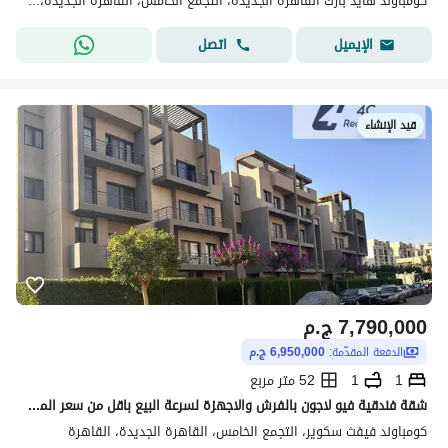
كومباوند هايد بارك القاهرة الجديدة، التجمع الخامس، القاهرة الجديدة، القاهرة
اتصل
الإيميل
قيد الإنشاء
7,790,000
ج.م
الدفعة المقدّمة:
6,950,000 ج.م
1
1
52 متر مربع
شقة فندقية فيو لاجون بالفرش والاجهزة لسرعة البيع باقل من سعر الماركت ب 250 الف و شراكة 100% مع المراسم وافضل فرصة استشثمار ف التجمع الخامس فيفث سكوير
كومباوند فيفث سكوير، التجمع الخامس، القاهرة الجديدة، القاهرة