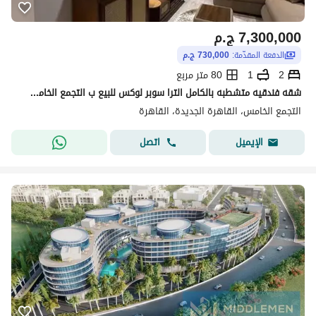
7,300,000
ج.م
الدفعة المقدّمة:
730,000 ج.م
2
1
80 متر مربع
شقه فندقيه متشطبه بالكامل الترا سوبر لوكس للبيع ب التجمع الخامس دايريكت علي شارع التسعين ودقايق من الجامعه الامريكيه وكونكورد بلازا
التجمع الخامس، القاهرة الجديدة، القاهرة
اتصل
الإيميل