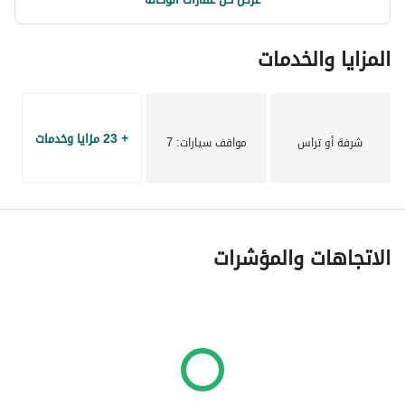
والبحر الأحمر، والساحل الشمالي. . نحن ملتزمون بتعزيز نوعية الحياة 
للمقيمين لدينا، ونقدم مرافق من الدرجة الأولى، ومناظر طبيعية 
المزايا والخدمات
خلابة، وخيارات سكنية متنوعة، من الشقق إلى الفلل الفسيحة. إن 
التزامنا الراسخ بالتميز يضمن تجارب معيشية فاخرة للجميع. 
عن المشروع :
قدمت شركة وادي دجلة للتطوير العقاري هذا المشروع، كمبوند 
+ 23 مزايا وخدمات
بروميناد، ليقدم تجربة حياة فريدة من نوعها، مزودًا بكافة المرافق 
شرفة أو تراس
مواقف سيارات
: 7
ووسائل الراحة والرفاهية أيضًا. اعتمدت على تصميم مجمع سكني 
يضم شقق وبنتهاوس بمساحات مميزة وأسعار مناسبة، على أن 
تكون الوحدات مجهزة بالكامل بتصميمات داخلية من تكييف، ونوافذ 
ألمنيوم، وجدران سيراميك، ومداخل خشبية. 
الاتجاهات والمؤشرات
 يعد اختيار الموقع من أهم ما يميز المشروع، حيث أنه يقع في 
القاهرة الجديدة، وتحديداً التجمع الخامس، بالقرب من الجامعة 
الأمريكية بالقاهرة، ويطل على شارع التسعين الجنوبي. يقع كمبوند 
بروميناد وادي دجلة بجوار عدد من المجمعات السكنية الفاخرة مثل 
هايد بارك القاهرة الجديدة ولايف جاردن.