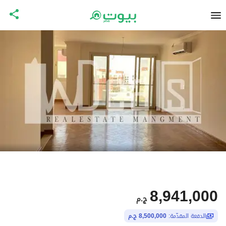
8,941,000
ج.م
الدفعة المقدّمة:
8,500,000 ج.م