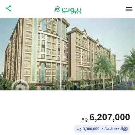
6,207,000
ج.م
الدفعة المقدّمة:
3,300,000 ج.م