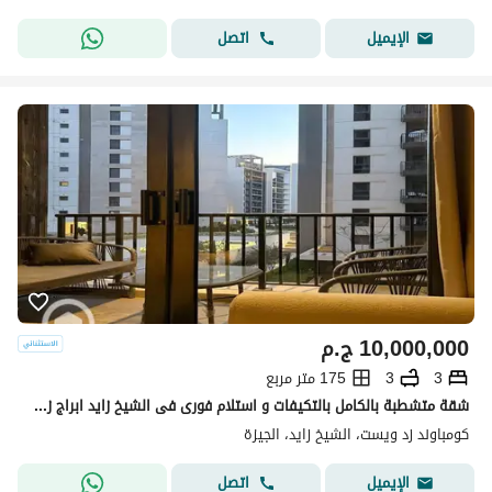
اتصل
الإيميل
10,000,000
ج.م
3
3
175 متر مربع
شقة متشطبة بالكامل بالتكيفات و استلام فورى فى الشيخ زايد ابراج زد اورا
كومباوند زد ويست، الشيخ زايد، الجيزة
اتصل
الإيميل