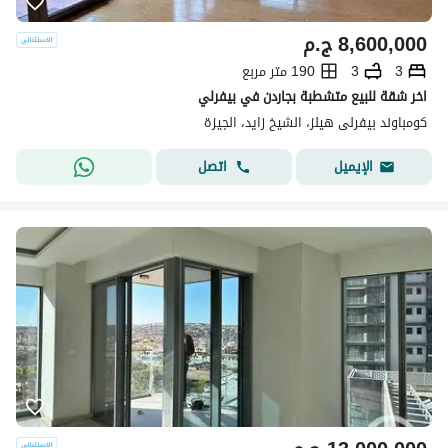
8,600,000
ج.م
3
3
190 متر مربع
اخر شقة للبيع متشطبة بجاردن في بيفرلي
كومباوند بيفرلى هيلز، الشيخ زايد، الجيزة
اتصل
الإيميل