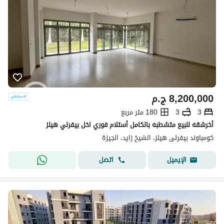
8,200,000
ج.م
3
3
180 متر مربع
أخرشقه للبيع متشطبه بالكامل أستلام فوري اخل بيفرلي هيلز
كومباوند بيفرلى هيلز، الشيخ زايد، الجيزة
اتصل
الإيميل