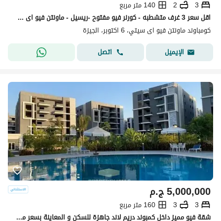
3
2
140 متر مربع
اقل سعر 3 غرف متشطبه - كورنر فيو مفتوح -ريسيل - ماونتن فيو اى سيتى اكتوبر
كومباوند ماونتن فيو اى سيتي، 6 اكتوبر، الجيزة
اتصل
الإيميل
5,000,000
ج.م
3
3
160 متر مربع
شقة فيو مميز داخل كمبوند دريم لاند جاهزة للسكن و المعاينة بسعر مش موجود في الماركت