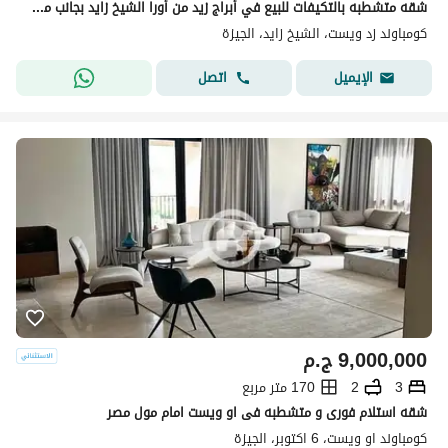
شقه متشطبه بالتكيفات للبيع في أبراج زيد من أورا الشيخ زايد بجانب مول أركان و هايبر وان
كومباوند زد ويست، الشيخ زايد، الجيزة
اتصل
الإيميل
9,000,000
ج.م
3
2
170 متر مربع
شقه استلام فورى و متشطبه فى او ويست امام مول مصر
كومباوند او ويست، 6 اكتوبر، الجيزة