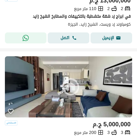
13,000,000
ج.م
2
2
110 متر مربع
في ابراج زد شقة متشطبة بالتكييفات والمطابخ الشيخ زايد
كومباوند زد ويست، الشيخ زايد، الجيزة
اتصل
الإيميل
5,000,000
ج.م
3
3
200 متر مربع