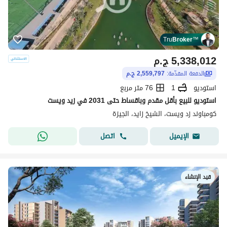
Tru
Broker
™
5,338,012
ج.م
الدفعة المقدّمة:
2,559,797 ج.م
استوديو
1
76 متر مربع
استوديو للبيع بأقل مقدم وباقساط حتى 2031 في زيد ويست
كومباوند زد ويست، الشيخ زايد، الجيزة
اتصل
الإيميل
قيد الإنشاء