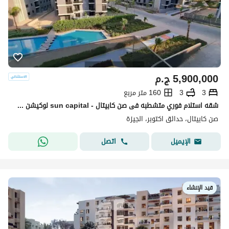
5,900,000
ج.م
3
3
160 متر مربع
شقه استلام فوري متشطبه فى صن كابيتال - sun capital لوكيشن مميز فيو لاند سكيب
صن كابيتال، حدائق اكتوبر، الجيزة
اتصل
الإيميل
قيد الإنشاء