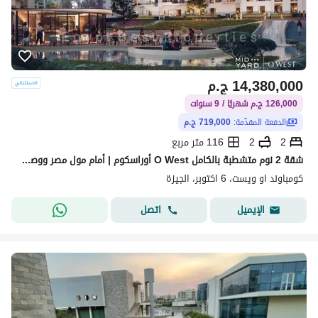
14,380,000
ج.م
126,000 ج.م شهريًا / 9 سنوات
الدفعة المقدّمة:
719,000 ج.م
2
2
116 متر مربع
شقة 2 نوم متشطبة بالكامل O West أوراسكوم | أمام مول مصر ووصلة دهشور مباشرة | مقدم 719 ألف وتقسيط 9 سنوات | استثمار وسكن راقي بـ 14.3M بمتوسط شهري 126
كومباوند او ويست، 6 اكتوبر، الجيزة
اتصل
الإيميل