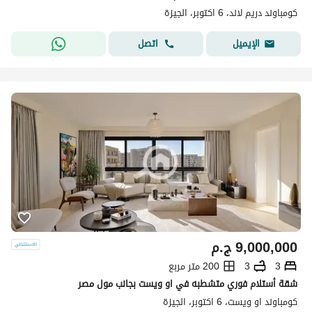
كومباوند دريم لاند، 6 اكتوبر، الجيزة
اتصل
الإيميل
9,000,000
ج.م
3
3
200 متر مربع
شقة أستلام فوري متشطبه في او ويست بجانب مول مصر
كومباوند او ويست، 6 اكتوبر، الجيزة