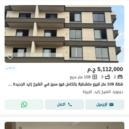
5,112,000
ج.م
2
3
108 متر مربع
شقة 108 متر للبيع متشطبة بالكامل فيو مميز في الشيخ زايد الجديدة في مشروع Dejoya بجوار ستيتس سوديك
ديجويا، الشيخ زايد، الجيزة
اتصل
الإيميل