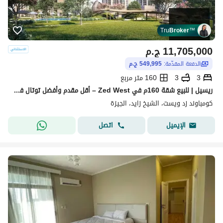
Tru
Broker
™
11,705,000
ج.م
الدفعة المقدّمة:
549,995 ج.م
3
3
160 متر مربع
ريسيل | للبيع شقة 160م في Zed West – أقل مقدم وأفضل توتال في الماركت مرحلة Village Views
كومباوند زد ويست، الشيخ زايد، الجيزة
اتصل
الإيميل