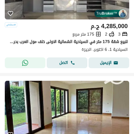
Tru
Broker
™
4,285,000
ج.م
3
2
175 متر مربع
للبيع شقة 175 متر في السياحية الشمالية الاولى خلف مول العرب بحري بالكامل موقوع مميز جدا فيو مفتوح دقيقة من وصلة دهشور و خمس دقائق من مول العرب
السياحية 1، 6 اكتوبر، الجيزة
اتصل
الإيميل