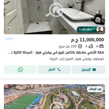
Tru
Broker
™
11,000,000
ج.م
4
4
220 متر مربع
شقة الأرضي مشطبة بالكامل للبيع في بيفرلي هيلز - المرحلة الثانية | سوديك (SODIC) - الشيخ زايد
كومباوند بيفرلى هيلز، الشيخ زايد، الجيزة
اتصل
الإيميل
قيد الإنشاء