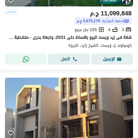
Tru
Broker
™
11,099,848
ج.م
الدفعة المقدّمة:
5,075,178 ج.م
3
4
155 متر مربع
شقة فى زيد ويست للبيع باقساط حتى 2031، واجهة بحرى - متشطبة بالكامل
كومباوند زد ويست، الشيخ زايد، الجيزة
اتصل
الإيميل