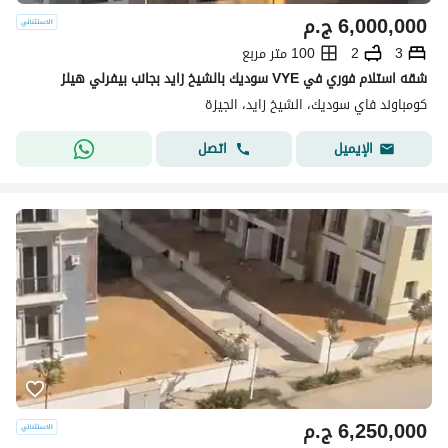
6,000,000
ج.م
3
2
100 متر مربع
شقه استلام فوري في VYE سوديك بالشيخ زايد بجانب بيفرلي هيلز
كومباوند فاي سوديك، الشيخ زايد، الجيزة
اتصل
الإيميل
6,250,000
ج.م