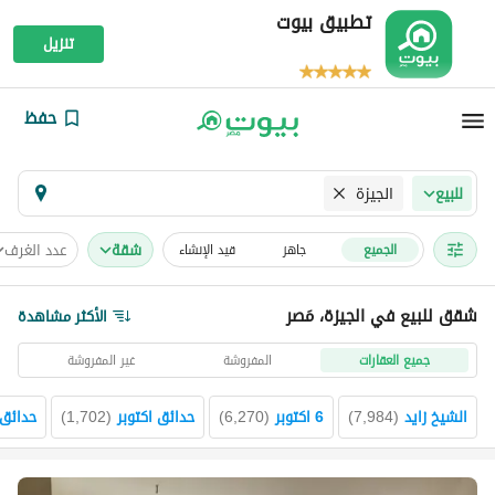
تطبيق بيوت
تنزيل
حفظ
الجيزة
للبيع
شقة
عدد الغرف
الجميع
جاهز
قيد الإنشاء
شقق للبيع في الجيزة، مَصر
الأكثر مشاهدة
جميع العقارات
المفروشة
غير المفروشة
الشيخ زايد
(
7,984
)
6 اكتوبر
(
6,270
)
حدائق اكتوبر
(
1,702
)
حدائق 