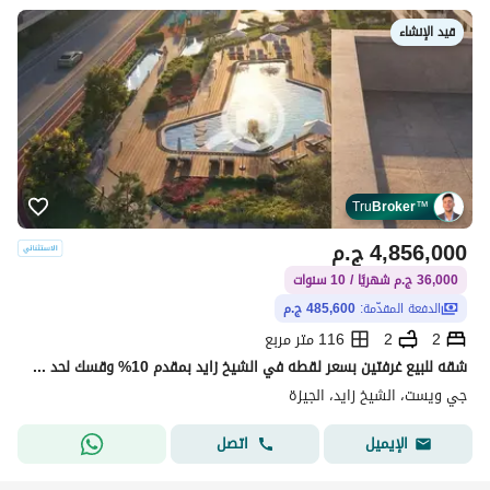
قيد الإنشاء
Tru
Broker
™
4,856,000
ج.م
36,000 ج.م شهريًا / 10 سنوات
الدفعة المقدّمة:
485,600 ج.م
2
2
116 متر مربع
شقه للبيع غرفتين بسعر لقطه في الشيخ زايد بمقدم 10% وقسك لحد 10 سنين باعلي نسبه انشاءات
جي ويست، الشيخ زايد، الجيزة
اتصل
الإيميل