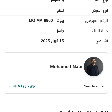
نوع العقار
بنتهاوس
كور اند شبل
موقع مميز
نوع العرض
للبيع
الرقم المرجعي
بيوت - MO-MA 6900
السعر الإجمالي: ٨,٢٠٠,٠٠٠
حالة البناء
جاهز
نُشِر في
15 أبريل 2025
Mohamed Nabil
New Avenue
عرض جميع العقارات