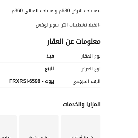
-بمساحه الارض 680م و مساحه المباني 360م
-الفيلا تشطيبات الترا سوبر لوكس 
-البيع يشمل المطبخ + التكييفات . 
معلومات عن العقار
تفاصيل السعر : 
مطلوب 39,000,000
نوع العقار
فیلا
الفيلا تتكون من : 
نوع العرض
للبيع
-دور ارضي – دور اول – و الروف 
الرقم المرجعي
بيوت - 6598-FRXRSl
-الدور الارضي يتكون من :
ريسيبشن 4 قطع 
+حمام للضيوف 
المزايا والخدمات
+غرفه مربيه بالحمام الخاص 
+مطبخ 
-الدور الاول يتكون من : 