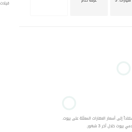
سيارات
: 3
غرفة خدم
فيلات 
_______
وس – ستاند ألون – كوادرو ) 
داّ إلى أسعار العقارات المعلَنَة على بيوت.
وت خلال آخر 3 شهور.