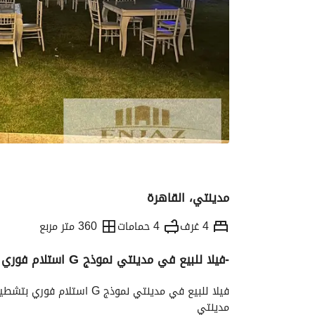
مدينتي، القاهرة
4 غرف
4 حمامات
360 متر مربع
-فيلا للبيع في مدينتي نموذج G استلام فوري بتشطيبات خاصه فيو علي اوين وايد جاردن ( 680م)
التفاصيل
الاتجاهات والمؤشرات
رهن عقار
مدينتي 