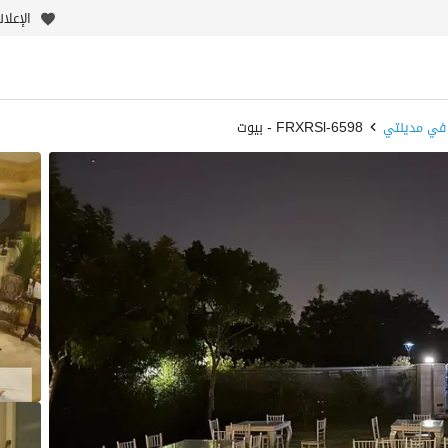
الإعلا
 في مدينتي
6598-FRXRSl - بيوت