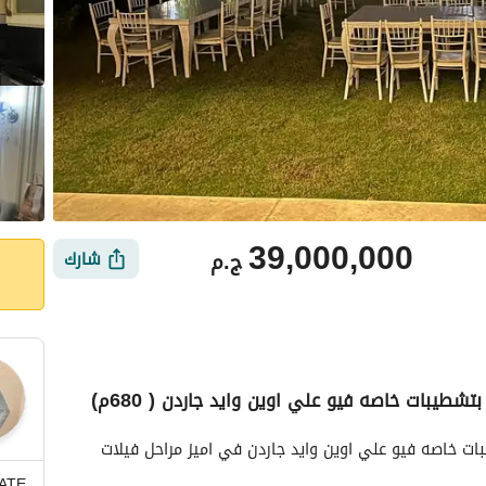
39,000,000
ج.م
شارك
ي
الموقع والأماكن القريبة
فيلا للبيع في مدينتي نموذج G استلام فوري بتشطيبات خاصه فيو علي اوين وايد جاردن في اميز مراحل فيلات 
ATE