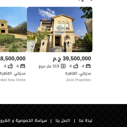
39,500,000
ج.م
8,500,000
4
4
319 متر مربع
4
4
مدينتي، القاهرة
مدينتي، القاهرة
nited Now Home
Zone Properties
نبذة عنا
|
اتصل بنا
|
سياسة الخصوصية و الشرو