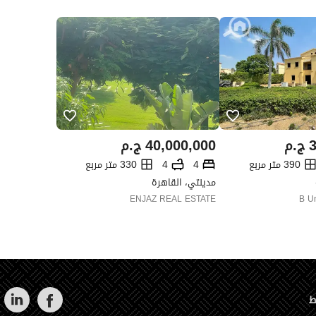
3
ج.م
40,000,000
ج.م
390 متر مربع
4
4
330 متر مربع
مدينتي، القاهرة
ENJAZ REAL ESTATE
B U
ط