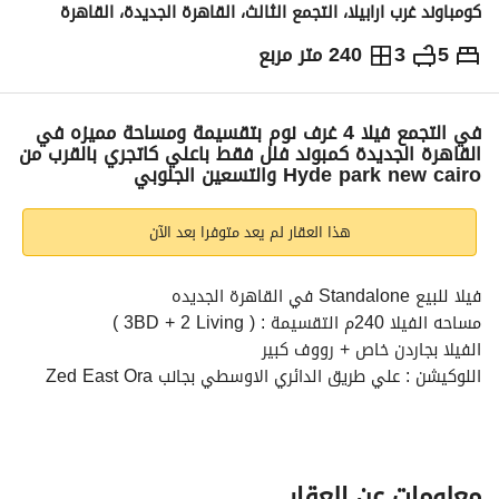
كومباوند غرب ارابيلا، التجمع الثالث، القاهرة الجديدة، القاهرة
5
3
240 متر مربع
ج.م
27,800,000
والمؤشرات
الاماكن القريبة
في التجمع فيلا 4 غرف نوم بتقسيمة ومساحة مميزه في
القاهرة الجديدة كمبوند فلل فقط باعلي كاتجري بالقرب من
Hyde park new cairo والتسعين الجنوبي
هذا العقار لم يعد متوفرا بعد الآن
فيلا للبيع Standalone في القاهرة الجديده 
مساحه الفيلا 240م التقسيمة : ( 3BD + 2 Living ) 
الفيلا بجاردن خاص + رووف كبير 
اللوكيشن : علي طريق الدائري الاوسطي بجانب Zed East Ora 
بالقرب من هايد بارك التجمع التسعين الجنوبي 
ودقائق من ميفيدا والجامعه الامريكيه والجولدن سكوير 
بمقدم تعاقد 10% + اقساط علي 10 سنين 
لمزيد من المعلومات كلمنا علي 
عرض معلومات الاتصال
معلومات عن العقار