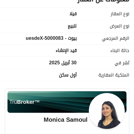
نوع العقار
فیلا
نوع العرض
للبيع
الرقم المرجعي
بيوت - 5000083-uesdeX
حالة البناء
قيد الإنشاء
نُشِر في
30 أبريل 2025
الملكية العقارية
أول سكن
Tru
Broker
™
Monica Samoul