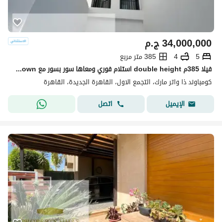
34,000,000
ج.م
5
4
385 متر مربع
فيلا 385م double height استلام فوري ومعاها سور بسور مع sodic eastown
كومباوند ذا واتر مارك، التجمع الاول، القاهرة الجديدة، القاهرة
اتصل
الإيميل