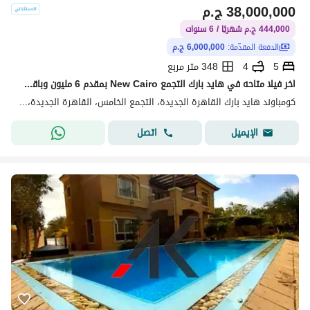
38,000,000
ج.م
444,000 ج.م شهريًا / 6 سنوات
الدفعة المقدّمة:
6,000,000 ج.م
5
4
348 متر مربع
اخر فيلا متاحه في هايد بارك التجمع New Cairo بمقدم 6 مليون وباقي المبلغ علي فترات تقسيط مريحه
كومباوند هايد بارك القاهرة الجديدة، التجمع الخامس، القاهرة الجديدة، القاهرة
اتصل
الإيميل