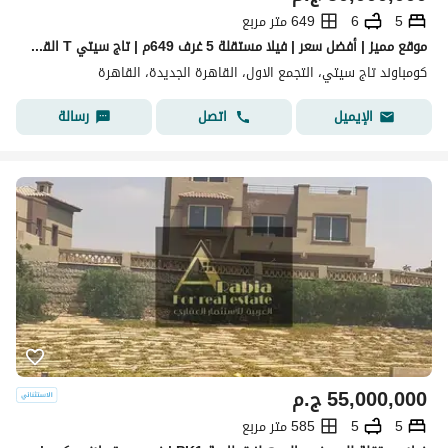
5
6
649 متر مربع
موقع مميز | أفضل سعر | فيلا مستقلة 5 غرف 649م | تاج سيتي T القاهرة الجديدة نصف تشطيب جاهزة للاستلام الفوري
كومباوند تاج سيتي، التجمع الاول، القاهرة الجديدة، القاهرة
اتصل
رسالة
الإيميل
55,000,000
ج.م
5
5
585 متر مربع