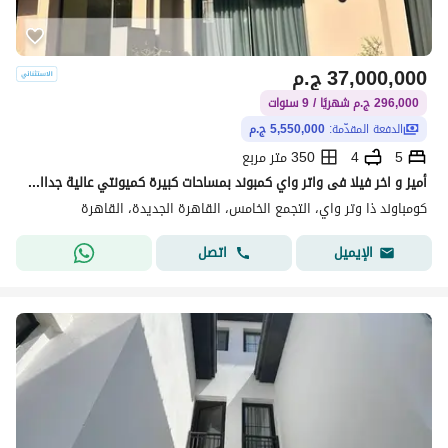
37,000,000
ج.م
296,000 ج.م شهريًا / 9 سنوات
الدفعة المقدّمة:
5,550,000 ج.م
5
4
350 متر مربع
أميز و اخر فيلا فى واتر واي كمبوند بمساحات كبيرة كميونتي عالية جدااا ب ( 5 مليون ) كاش
كومباوند ذا وتر واي، التجمع الخامس، القاهرة الجديدة، القاهرة
اتصل
الإيميل