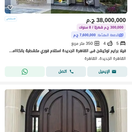
38,000,000
ج.م
300,000 ج.م شهريًا / 8 سنوات
الدفعة المقدّمة:
7,600,000 ج.م
5
4
350 متر مربع
فيلا برايم لوكيشن فى القاهرة الجديدة استلام فوري متشطبة بالكااامل جاهزة للسكن بكاش (7 مليون و 600 الف )
القاهرة الجديدة، القاهرة
اتصل
الإيميل