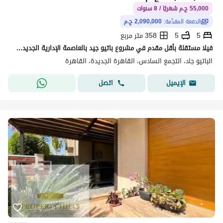
55,000 ج.م شهريًا / 8 سنوات
الدفعة المقدّمة:
2,090,000 ج.م
5
5
358 متر مربع
فيلا مستقلة بأقل مقدم في مشروع باتيو جيد بالعاصمة الإدارية الجديدة من شركة لا فيستا للتطوير العقاري Patio Jade New Capital City by La Vista
الباتيو جاد، التجمع السادس، القاهرة الجديدة، القاهرة
اتصل
الإيميل