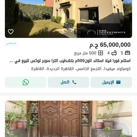
65,000,000
ج.م
5
4
500 متر مربع
استلم فورا فيلا استاند الون500م بتشطيب الترا سوبر لوكس للبيع في ميفيدا بارسيل5 اعمار التجمع الخامس - باقل من سعر السو ب5مليون
كومباوند ميفيدا، التجمع الخامس، القاهرة الجديدة، القاهرة
اتصل
الإيميل