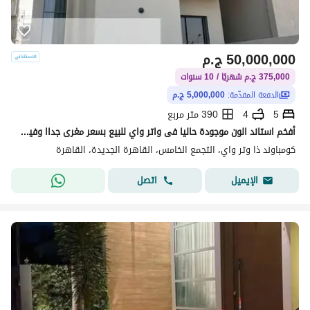
50,000,000
ج.م
375,000 ج.م شهريًا / 10 سنوات
الدفعة المقدّمة:
5,000,000 ج.م
5
4
390 متر مربع
أفخم استاند الون موجودة حاليا فى واتر واي للبيع بسعر مغرى جداا وفيو خطير من المسطحات المائية واللاند سكيب بكاش (5 مليون )
كومباوند ذا وتر واي، التجمع الخامس، القاهرة الجديدة، القاهرة
اتصل
الإيميل