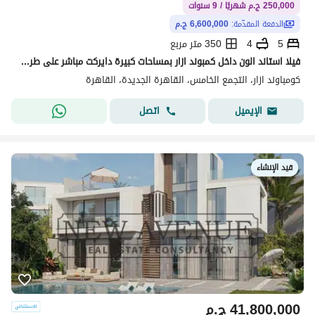
250,000 ج.م شهريًا / 9 سنوات
الدفعة المقدّمة:
6,600,000 ج.م
5
4
350 متر مربع
فيلا استاند الون داخل كمبوند ازار بمساحات كبيرة دايركت مباشر على طريق التسعين بمقدم (6 مليون ) فقط
كومباوند ازار، التجمع الخامس، القاهرة الجديدة، القاهرة
اتصل
الإيميل
قيد الإنشاء
41,800,000
ج.م