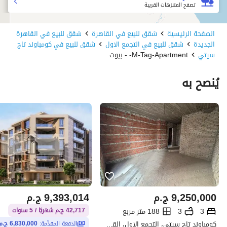
تصفح المتنزهات القريبة
الصفحة الرئيسية
شقق للبيع في القاهرة
شقق للبيع في القاهرة
الجديدة
شقق للبيع في التجمع الاول
شقق للبيع في كومباوند تاج
سيتي
M-Tag-Apartment- - بيوت
يُنصح به
9,250,000
ج.م
9,393,014
ج.م
3
3
188 متر مربع
42,717 ج.م شهريًا / 5 سنوات
كومباوند تاج سيتي، التجمع الاول، القاهرة الجديدة، القاهرة
الدفعة المقدّمة:
6,830,000 ج.م