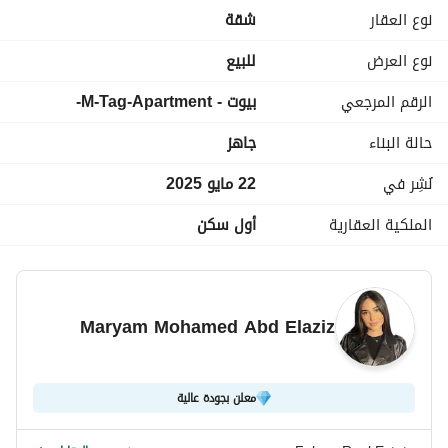
نوع العقار
شقة
 خصــم خـــاص للكـــاش يصـــل لـــ 50% !! 
للتفاصيل وزيارة الموقع اتصل على : 
 / 
عرض معلومات الاتصال
نوع العرض
للبيع
واتساب
الرقم المرجعي
بيوت - M-Tag-Apartment-
حالة البناء
جاهز
نُشِر في
22 مايو 2025
الملكية العقارية
أول سكن
Maryam Mohamed Abd Elaziz
معلن بجودة عالية