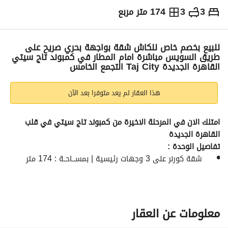
3
3
174 متر مربع
ج.م
9,200,000
التفاصيل
الاتجاهات والمؤشرات
رهن عقاري
الا
للبيع بخصم خاص للكاش شقة بواجهة بحري صريح على
طريق السويس مباشرة امام المطار في كمبوند تاج سيتي
القاهرة الجديدة Taj City التجمع الخامس
هذا العقار لم يعد متوفرا بعد الآن
امتلك الان في المرحلة الاخيرة من كمبوند تاج سيتي في قلب 
القاهرة الجديدة 
تفاصيل الوحدة : 
   شقة كورنر على 3 وجهات رئيسية | بمســـاحــة : 174 متر
   مقسمـــة لـ : 3 غرف + 3 حمام  
   فيو بانورامي على مساحات خضراء مميزة Full Open View 
على طريق السويس مباشرة امام بوابات المطار  ؛ خلف الميرج 
معلومات عن العقار
سيتي و فندق جي دبليو ماريوت 